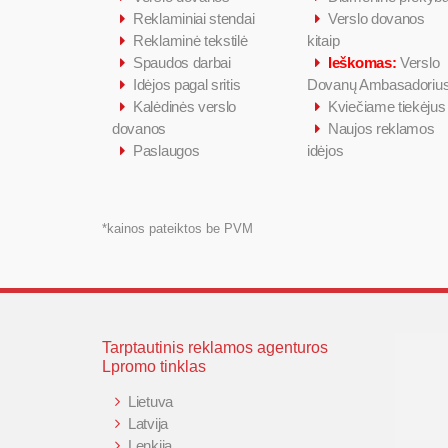
Reklaminiai stendai
Verslo dovanos
Reklaminė tekstilė
kitaip
Spaudos darbai
Ieškomas:
Verslo
Idėjos pagal sritis
Dovanų Ambasadoriu
Kalėdinės verslo
Kviečiame tiekėjus
dovanos
Naujos reklamos
Paslaugos
idėjos
*kainos pateiktos be PVM
Tarptautinis reklamos agenturos
Lpromo tinklas
Lietuva
Latvija
Lenkija