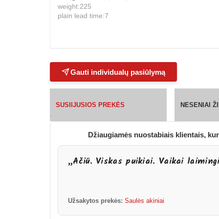
weight:225
plain lead time:7
Gauti individualų pasiūlymą
SUSIIJUSIOS PREKĖS
NESENIAI 
`
Džiaugiamės nuostabiais klientais, kur
„Ačiū. Viskas puikiai. Vaikai laiming
Užsakytos prekės:
Saulės akiniai