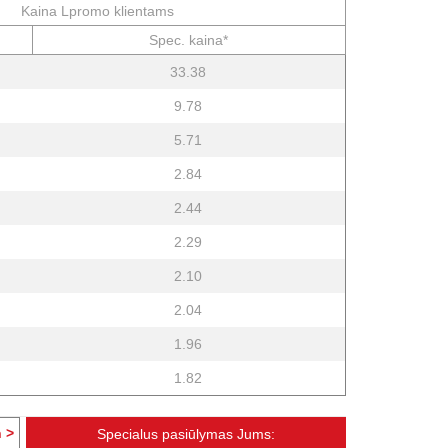
Kaina Lpromo klientams
Spec. kaina*
33.38
9.78
5.71
2.84
2.44
2.29
2.10
2.04
1.96
1.82
 >
Specialus pasiūlymas Jums: