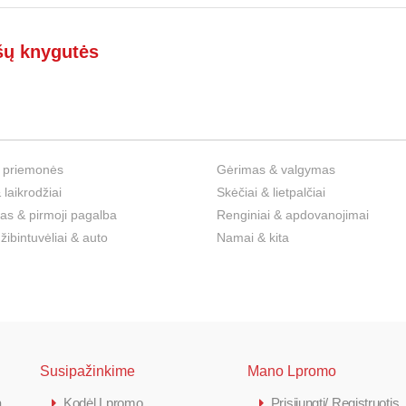
šų knygutės
 priemonės
Gėrimas & valgymas
 laikrodžiai
Skėčiai & lietpalčiai
s & pirmoji pagalba
Renginiai & apdovanojimai
 žibintuvėliai & auto
Namai & kita
Susipažinkime
Mano Lpromo
a
Kodėl Lpromo
Prisijungti/ Registruotis