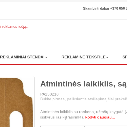
Skambinti dabar +370 650 
REKLAMINIAI STENDAI
REKLAMINĖ TEKSTILĖ
S
Atmintinės laikiklis, s
PA258218
Būkite pirmas, paliksiantis atsiliepimą šiai prekei!
Atmintinės laikiklis su rankena, užrašų knygutė (A5
išskyrus rašiklįPasirinkta
Rodyti daugiau...