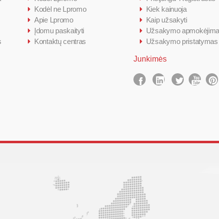
Kodėl ne Lpromo
Kiek kainuoja
Apie Lpromo
Kaip užsakyti
Įdomu paskaityti
Užsakymo apmokėjim
s
Kontaktų centras
Užsakymo pristatymas
Junkimės