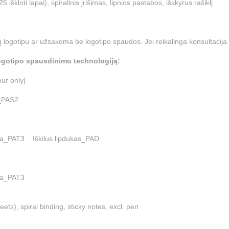
iškloti lapai), spiralinis įrišimas, lipnios pastabos, išskyrus rašiklį
 logotipu ar užsakoma be logotipo spaudos. Jei reikalinga konsultacija 
 logotipo spausdinimo technologiją:
our only]
afija_PAS2
fija_PAT3 Iškilus lipdukas_PAD
rafija_PAT3
ts), spiral binding, sticky notes, excl. pen