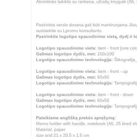
Atmintinės laikiklis su rankena, užrašų knygutė (A5, 25 
Pasirinkta verslo dovana gali būti markiruojama Jūsų
susisiekite su Lpromo konsultantu.
Pasirinkite logotipo spausdinimo vietą, dydį ir
Logotipo spausdinimo vieta:
item - front [one col
Galimas logotipo dydis, mm:
150x100
Logotipo spausdinimo technologija:
Šilkogr
Logotipo spausdinimo vieta:
item - front - up
Galimas logotipo dydis, mm:
60x50
Logotipo spausdinimo technologija:
Tampogra
Logotipo spausdinimo vieta:
item - front - down
Galimas logotipo dydis, mm:
60x50
Logotipo spausdinimo technologija:
Tampog
Pateikiame anglišką prekės aprašymą:
Memo holder with handle, notebook (A5, 25 lined shee
Material: paper
size grid:21 x 20,5 x 1,5 cm