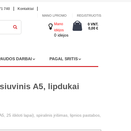
71 740
Kontaktai
MANO LPROMO
REGISTRUOTIS
Mano
0 VNT.
0,00 €
idėjos
0 idėjos
PAUDOS DARBAI
PAGAL SRITIS
ąsiuvinis A5, lipdukai
, 25 iškloti lapai), spiralinis įrišimas, lipnios pastabos,