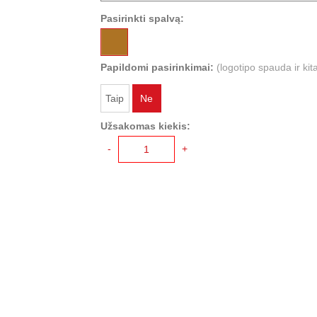
Pasirinkti spalvą:
Papildomi pasirinkimai:
(logotipo spauda ir kit
Taip
Ne
Užsakomas kiekis:
-
+