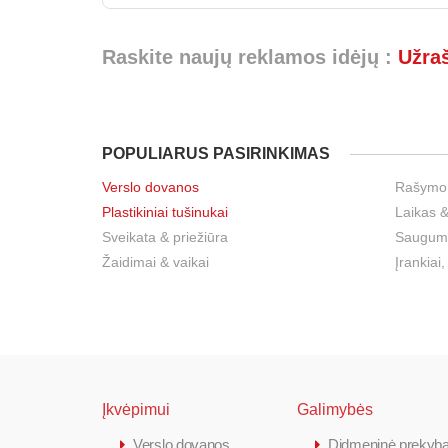
Raskite naujų reklamos idėjų :
Užra
POPULIARUS PASIRINKIMAS
Verslo dovanos
Rašymo
Plastikiniai tušinukai
Laikas &
Sveikata & priežiūra
Sauguma
Žaidimai & vaikai
Įrankiai,
Įkvėpimui
Galimybės
Verslo dovanos
Didmeninė prekyb