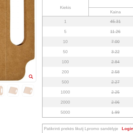
Kiekis
Kaina
1
45.31
5
11.26
10
7.00
50
3.22
100
2.84
200
2.58
500
2.27
1000
2.25
2000
2.06
5000
1.99
Patikrinti prekės likutį Lpromo sandėlyje
Login