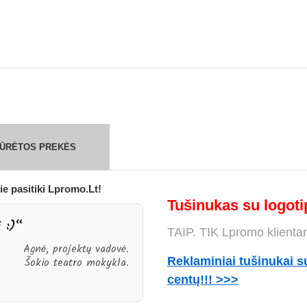
ŽIŪRĖTOS PREKĖS
ie pasitiki Lpromo.Lt!
Tušinukas su logotip
i :)“
TAIP. TIK Lpromo klienta
Agnė, projektų vadovė.
Reklaminiai tušinukai s
Šokio teatro mokykla.
centų!!! >>>