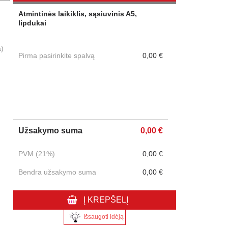
Atmintinės laikiklis, sąsiuvinis A5,
lipdukai
a)
Pirma pasirinkite spalvą
0,00 €
Užsakymo suma
0,00 €
PVM (21%)
0,00 €
Bendra užsakymo suma
0,00 €
Į KREPŠELĮ
Išsaugoti idėją