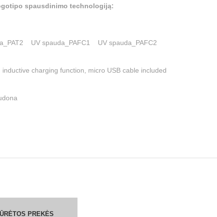
 logotipo spausdinimo technologiją:
fija_PAT2 UV spauda_PAFC1 UV spauda_PAFC2
 inductive charging function, micro USB cable included
audona
ŽIŪRĖTOS PREKĖS