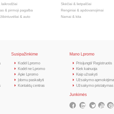
 laikrodžiai
Skėčiai & lietpalčiai
s & pirmoji pagalba
Renginiai & apdovanojimai
 žibintuvėliai & auto
Namai & kita
Susipažinkime
Mano Lpromo
a
Kodėl Lpromo
Prisijungti/ Registruotis
Kodėl ne Lpromo
Kiek kainuoja
Apie Lpromo
Kaip užsakyti
Įdomu paskaityti
Užsakymo apmokėjim
s
Kontaktų centras
Užsakymo pristatymas
Junkimės