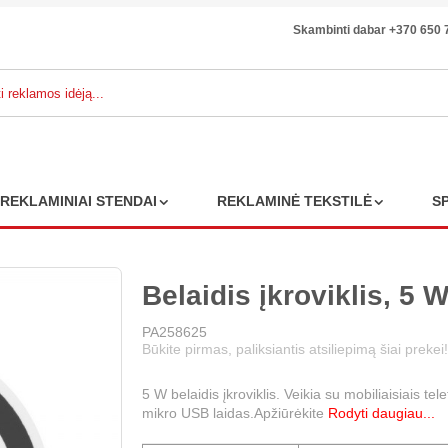
Skambinti dabar +370 650 
REKLAMINIAI STENDAI
REKLAMINĖ TEKSTILĖ
S
Belaidis įkroviklis, 5 
PA258625
Būkite pirmas, paliksiantis atsiliepimą šiai prekei!
5 W belaidis įkroviklis. Veikia su mobiliaisiais te
mikro USB laidas.Apžiūrėkite
Rodyti daugiau...