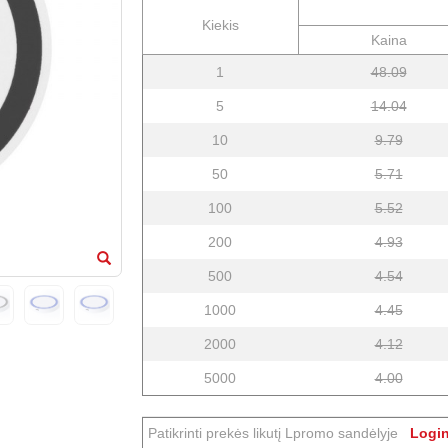
Kiekis
Kaina
1
48.09
5
14.04
10
9.79
50
5.71
100
5.52
200
4.93
500
4.54
1000
4.45
2000
4.12
5000
4.00
Patikrinti prekės likutį Lpromo sandėlyje
Login