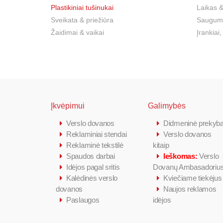
Plastikiniai tušinukai
Laikas &
Sveikata & priežiūra
Sauguma
Žaidimai & vaikai
Įrankiai,
Įkvėpimui
Galimybės
Verslo dovanos
Didmeninė prekyb
Reklaminiai stendai
Verslo dovanos
Reklaminė tekstilė
kitaip
Spaudos darbai
Ieškomas:
Verslo
Idėjos pagal sritis
Dovanų Ambasadoriu
Kalėdinės verslo
Kviečiame tiekėjus
dovanos
Naujos reklamos
Paslaugos
idėjos