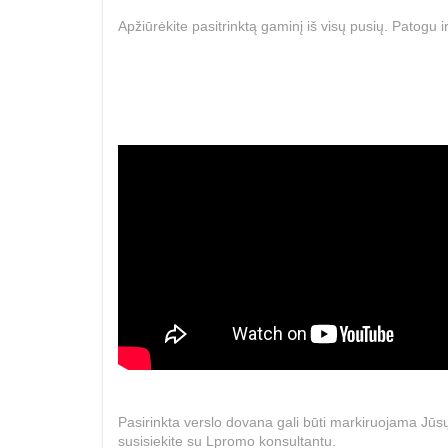
Apžiūrėkite pasitrinktą gaminį iš visų pusių. Patogu 
Pasirinkta verslo dovana gali būti markiruojama Jūsų
susisiekite su Lpromo konsultantu.