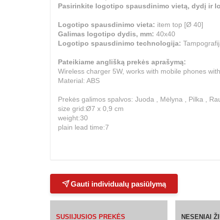
Pasirinkite logotipo spausdinimo vietą, dydį ir
Logotipo spausdinimo vieta:
item top [Ø 40]
Galimas logotipo dydis, mm:
40x40
Logotipo spausdinimo technologija:
Tampogra
Pateikiame anglišką prekės aprašymą:
Wireless charger 5W, works with mobile phones with
Material: ABS
Prekės galimos spalvos: Juoda , Mėlyna , Pilka , R
size grid:Ø7 x 0,9 cm
weight:30
plain lead time:7
Gauti individualų pasiūlymą
SUSIIJUSIOS PREKĖS
NESENIAI 