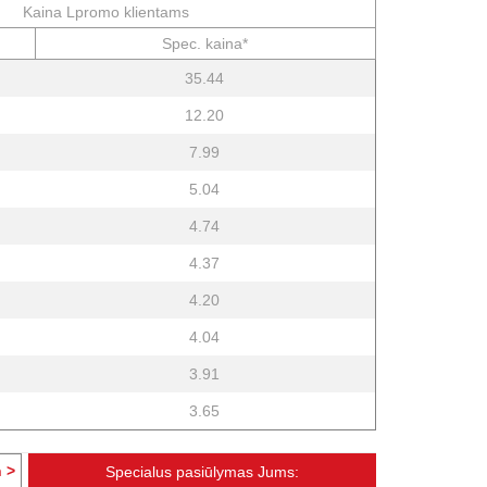
Kaina Lpromo klientams
Spec. kaina*
35.44
12.20
7.99
5.04
4.74
4.37
4.20
4.04
3.91
3.65
 >
Specialus pasiūlymas Jums: