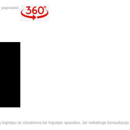
ir paprasta!
 logotipu ar užsakoma be logotipo spaudos. Jei reikalinga konsultacija 