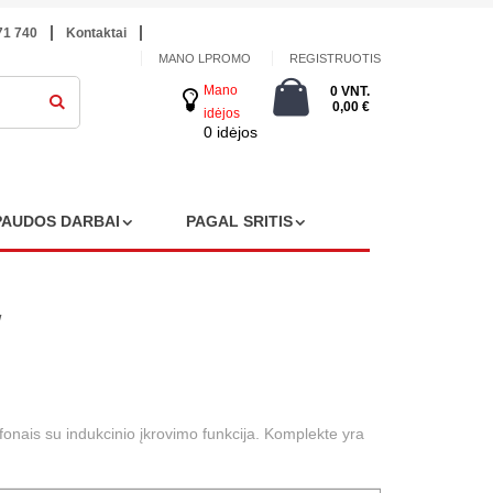
71 740
Kontaktai
MANO LPROMO
REGISTRUOTIS
Mano
0 VNT.
0,00 €
idėjos
0 idėjos
PAUDOS DARBAI
PAGAL SRITIS
W
lefonais su indukcinio įkrovimo funkcija. Komplekte yra