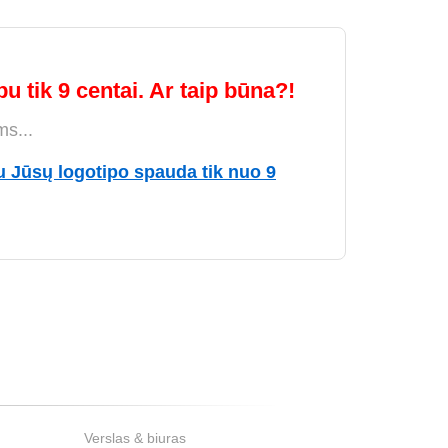
u tik 9 centai. Ar taip būna?!
ms...
u Jūsų logotipo spauda tik nuo 9
Verslas & biuras