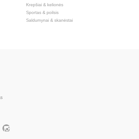
Krepšiai & kelionės
Sportas & poilsis
Saldumynai & skanėstai
as