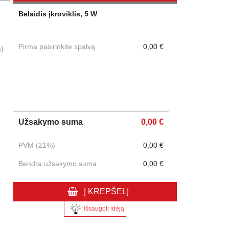
Belaidis įkroviklis, 5 W
Pirma pasirinkite spalvą
0,00 €
a)
Užsakymo suma
0,00 €
PVM (21%)
0,00 €
Bendra užsakymo suma
0,00 €
Į KREPŠELĮ
Išsaugoti idėją