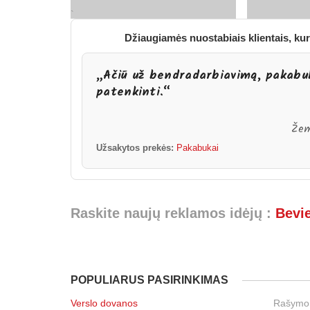
`
Džiaugiamės nuostabiais klientais, kur
„Ačiū už bendradarbiavimą, pakab
patenkinti.“
Žem
Užsakytos prekės:
Pakabukai
Raskite naujų reklamos idėjų :
Bevie
POPULIARUS PASIRINKIMAS
Verslo dovanos
Rašymo