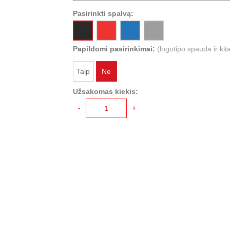
Pasirinkti spalvą:
Papildomi pasirinkimai:
(logotipo spauda ir kit
Taip
Ne
Užsakomas kiekis:
-
+