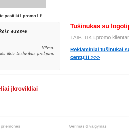
ie pasitiki Lpromo.Lt!
Tušinukas su logotip
ukais esame
TAIP. TIK Lpromo klienta
Vilma.
Reklaminiai tušinukai s
ės ūkio technikos prekyba.
centų!!! >>>
liai įkrovikliai
 priemonės
Gėrimas & valgymas