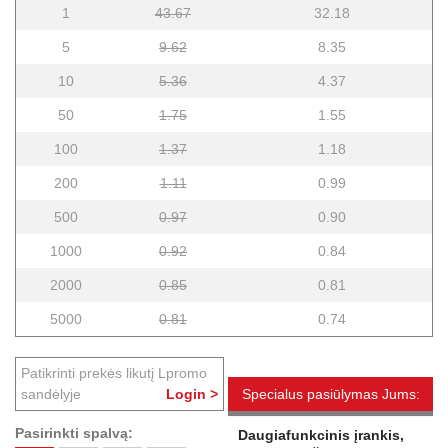
1
43.67
32.18
5
9.62
8.35
10
5.36
4.37
50
1.75
1.55
100
1.37
1.18
200
1.11
0.99
500
0.97
0.90
1000
0.92
0.84
2000
0.85
0.81
5000
0.81
0.74
Patikrinti prekės likutį Lpromo
sandėlyje
Login >
Specialus pasiūlymas Jums:
Pasirinkti spalvą:
Daugiafunkcinis įrankis,