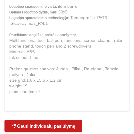
item barrel
Logotipo spausdinimo vieta:
50x5
Galimas logotipo dydis, mm:
Tampografija_PAT3
Logotipo spausdinimo technologija:
Graviravimas_PAL1
Pateikiame anglišką prekės aprašymą:
Multifunctional tool, ball pen, functions: screen cleaner, ruler,
phone stand, touch pen and 2 screwdrivers
Material: ABS
Ink colour: blue
Prekės galimos spalvos: Juoda , Pilka , Raudona , Tamsiai
mėlyna , žalia
size grid:1,6 x 15,5 x 1,2 cm
weight:19
plain lead time:7
Gauti individualų pasiūlymą