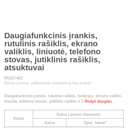
Daugiafunkcinis įrankis,
rutulinis rašiklis, ekrano
valiklis, liniuotė, telefono
stovas, jutiklinis rašiklis,
atsuktuvai
PA257482
Būkite pirmas, paliksiantis atsiliepimą šiai prekei!
Daugiafunkcinis įrankis, rutulinis rašiklis, funkcijos: ekrano valiklis,
liniuotė, telefono stovas, jutiklinis rašiklis ir 2
Rodyti daugiau...
Kaina Lpromo klientams
Kiekis
Kaina
Spec. kaina*