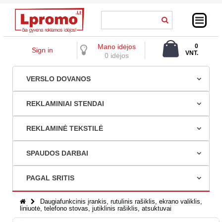
Mano idėjos
0
Sign in
VNT.
0 idėjos
0,00 €
VERSLO DOVANOS
REKLAMINIAI STENDAI
REKLAMINĖ TEKSTILĖ
SPAUDOS DARBAI
PAGAL SRITIS
Daugiafunkcinis įrankis, rutulinis rašiklis, ekrano valiklis,
liniuotė, telefono stovas, jutiklinis rašiklis, atsuktuvai