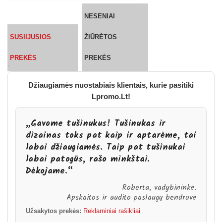
NESENIAI
SUSIIJUSIOS
ŽIŪRĖTOS
PREKĖS
PREKĖS
`
Džiaugiamės nuostabiais klientais, kurie pasitiki
Lpromo.Lt!
„Gavome tušinukus! Tušinukas ir
dizainas toks pat kaip ir aptarėme, tai
labai džiaugiamės. Taip pat tušinukai
labai patogūs, rašo minkštai.
Dėkojame.“
Roberta, vadybininkė.
Apskaitos ir audito paslaugų bendrovė
Užsakytos prekės:
Reklaminiai rašikliai