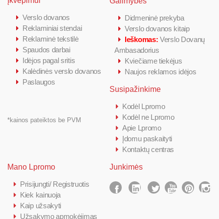
Įkvėpimui
Galimybės
Verslo dovanos
Didmeninė prekyba
Reklaminiai stendai
Verslo dovanos kitaip
Reklaminė tekstilė
Ieškomas:
Verslo Dovanų
Spaudos darbai
Ambasadorius
Idėjos pagal sritis
Kviečiame tiekėjus
Kalėdinės verslo dovanos
Naujos reklamos idėjos
Paslaugos
Susipažinkime
Kodėl Lpromo
Kodėl ne Lpromo
*kainos pateiktos be PVM
Apie Lpromo
Įdomu paskaityti
Kontaktų centras
Mano Lpromo
Junkimės
Prisijungti/ Registruotis
Kiek kainuoja
Kaip užsakyti
Užsakymo apmokėjimas