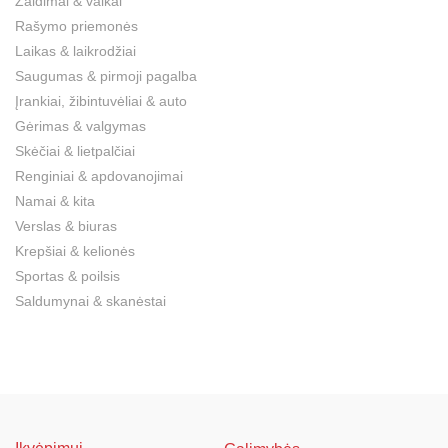
Žaidimai & vaikai
Rašymo priemonės
Laikas & laikrodžiai
Saugumas & pirmoji pagalba
Įrankiai, žibintuvėliai & auto
Gėrimas & valgymas
Skėčiai & lietpalčiai
Renginiai & apdovanojimai
Namai & kita
Verslas & biuras
Krepšiai & kelionės
Sportas & poilsis
Saldumynai & skanėstai