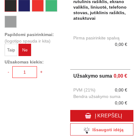
rutulinis rašiklis, ekrano
valiklis, liniuotė, telefono
stovas, jutiklinis rašiklis,
atsuktuvai
Papildomi pasirinkimai:
Pirma pasirinkite spalvą
(logotipo spauda ir kita)
0,00 €
Taip
Ne
Užsakomas kiekis:
-
+
Užsakymo suma
0,00 €
PVM (21%)
0,00 €
Bendra užsakymo suma
0,00 €
Į KREPŠELĮ
Išsaugoti idėją