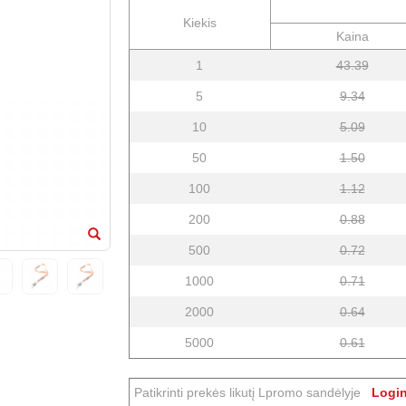
Kiekis
Kaina
1
43.39
5
9.34
10
5.09
50
1.50
100
1.12
200
0.88
500
0.72
1000
0.71
2000
0.64
5000
0.61
Patikrinti prekės likutį Lpromo sandėlyje
Login