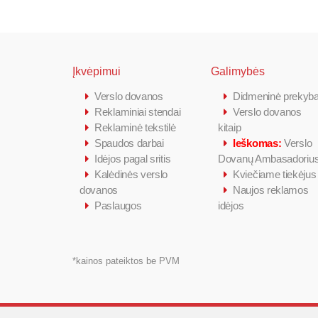
Įkvėpimui
Galimybės
Verslo dovanos
Didmeninė prekyb
Reklaminiai stendai
Verslo dovanos
Reklaminė tekstilė
kitaip
Spaudos darbai
Ieškomas:
Verslo
Idėjos pagal sritis
Dovanų Ambasadoriu
Kalėdinės verslo
Kviečiame tiekėjus
dovanos
Naujos reklamos
Paslaugos
idėjos
*kainos pateiktos be PVM