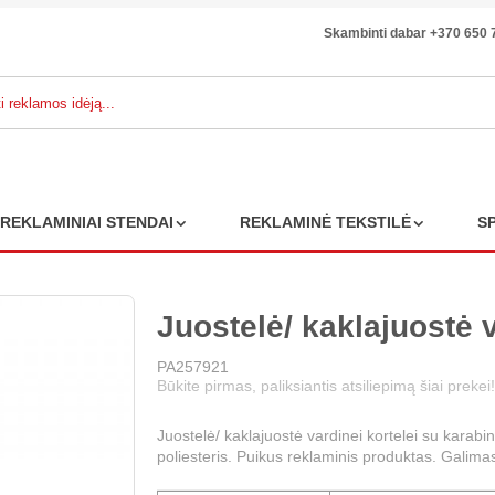
Skambinti dabar +370 650 
REKLAMINIAI STENDAI
REKLAMINĖ TEKSTILĖ
S
Juostelė/ kaklajuostė v
PA257921
Būkite pirmas, paliksiantis atsiliepimą šiai prekei!
Juostelė/ kaklajuostė vardinei kortelei su karab
poliesteris. Puikus reklaminis produktas. Galim