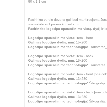
80 x 1,1 cm
Pasirinkta verslo dovana gali būti markiruojama Jūsų
susisiekite su Lpromo konsultantu.
Pasirinkite logotipo spausdinimo vietą, dydį ir
Logotipo spausdinimo vieta:
item - front
Galimas logotipo dydis, mm:
15x200
Logotipo spausdinimo technologija:
Transf
Logotipo spausdinimo vieta:
item - back
Galimas logotipo dydis, mm:
15x200
Logotipo spausdinimo technologija:
Transf
Logotipo spausdinimo vieta:
item - front [one col
Galimas logotipo dydis, mm:
13x280
Logotipo spausdinimo technologija:
Šilkogr
Logotipo spausdinimo vieta:
item - back [one col
Galimas logotipo dydis, mm:
13x280
Logotipo spausdinimo technologija:
Šilkogr