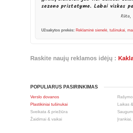
sezono pristatyme. Labai viskas pa
Rūta,
Užsakytos prekės:
Reklaminė sienelė
,
tušinukai
,
mai
Raskite naujų reklamos idėjų :
Kakl
POPULIARUS PASIRINKIMAS
Verslo dovanos
Rašymo
Plastikiniai tušinukai
Laikas &
Sveikata & priežiūra
Sauguma
Žaidimai & vaikai
Įrankiai,