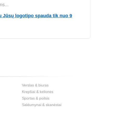
ms...
u Jūsų logotipo spauda tik nuo 9
Verslas & biuras
Krepšiai & kelionės
Sportas & poilsis
Saldumynai & skanėstai