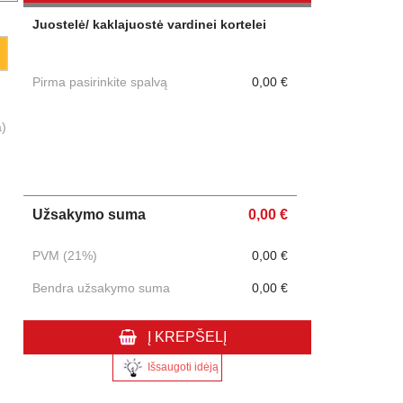
Juostelė/ kaklajuostė vardinei kortelei
Pirma pasirinkite spalvą
0,00 €
a)
Užsakymo suma
0,00 €
PVM (21%)
0,00 €
Bendra užsakymo suma
0,00 €
Į KREPŠELĮ
Išsaugoti idėją