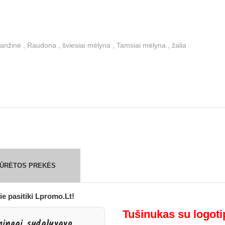
anžinė , Raudona , šviesiai mėlyna , Tamsiai mėlyna , žalia
ŽIŪRĖTOS PREKĖS
ie pasitiki Lpromo.Lt!
Tušinukas su logotip
mingai sudalyvavo