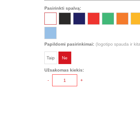
Pasirinkti spalvą:
Papildomi pasirinkimai:
(logotipo spauda ir kit
Taip
Ne
Užsakomas kiekis:
-
+