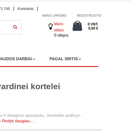
71 740
Kontaktai
MANO LPROMO
REGISTRUOTIS
Mano
0 VNT.
0,00 €
idėjos
0 idėjos
PAUDOS DARBAI
PAGAL SRITIS
ardinei kortelei
inu ir atsegimo spaustuku. Juostelės audinys-
as
Rodyti daugiau...