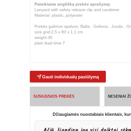
Pateikiame anglišką prekės aprašymą:
Lanyard with safety release clip and carabiner
Material: plastic, polyester
Prekės galimos spalvos: Balta , Geltona , Juoda , Or
size grid:2,5 x 80 x 1,1 cm
weight:30
plain lead time:7
Gauti individualų pasiūlymą
SUSIIJUSIOS PREKĖS
NESENIAI 
`
Džiaugiamės nuostabiais klientais, kur
„Ačiū, šiandien jau visi daiktai sėk