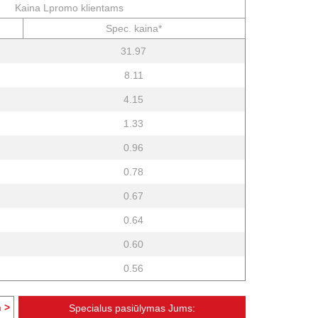
Kaina Lpromo klientams
Spec. kaina*
31.97
8.11
4.15
1.33
0.96
0.78
0.67
0.64
0.60
0.56
 >
Specialus pasiūlymas Jums: