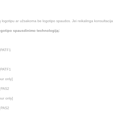
 logotipu ar užsakoma be logotipo spaudos. Jei reikalinga konsultacija 
 logotipo spausdinimo technologiją:
eras_PATF1
eras_PATF1
our only]
afija_PAS2
our only]
afija_PAS2