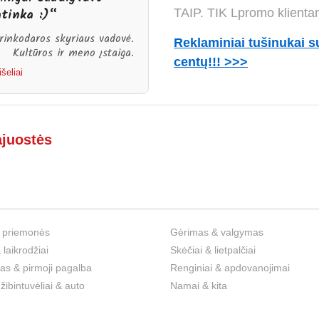
tinka :)“
TAIP. TIK Lpromo klienta
 rinkodaros skyriaus vadovė.
Reklaminiai tušinukai s
Kultūros ir meno įstaiga.
centų!!! >>>
šeliai
ajuostės
 priemonės
Gėrimas & valgymas
 laikrodžiai
Skėčiai & lietpalčiai
s & pirmoji pagalba
Renginiai & apdovanojimai
 žibintuvėliai & auto
Namai & kita