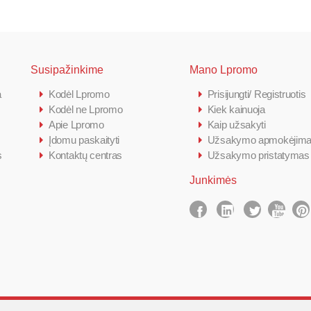
Susipažinkime
Mano Lpromo
a
Kodėl Lpromo
Prisijungti/ Registruotis
Kodėl ne Lpromo
Kiek kainuoja
Apie Lpromo
Kaip užsakyti
Įdomu paskaityti
Užsakymo apmokėjim
s
Kontaktų centras
Užsakymo pristatymas
Junkimės