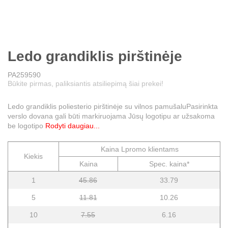
Ledo grandiklis pirštinėje
PA259590
Būkite pirmas, paliksiantis atsiliepimą šiai prekei!
Ledo grandiklis poliesterio pirštinėje su vilnos pamušaluPasirinkta
verslo dovana gali būti markiruojama Jūsų logotipu ar užsakoma
be logotipo
Rodyti daugiau...
Kaina Lpromo klientams
Kiekis
Kaina
Spec. kaina*
1
45.86
33.79
5
11.81
10.26
10
7.55
6.16