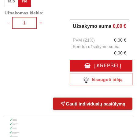
Taip
Ne
Užsakomas kiekis:
-
+
Užsakymo suma
0,00 €
PVM (21%)
0,00 €
Bendra užsakymo suma
0,00 €
Į KREPŠELĮ
Išsaugoti idėją
Gauti individualų pasiūlymą