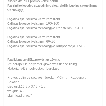
susisiekite su Lpromo konsultantu.
Pasirinkite logotipo spausdinimo vietą, dydį ir logotipo spausdinimo
technologiją:
item front
Logotipo spausdinimo vieta:
100x100
Galimas logotipo dydis, mm:
Transferas_PATF1
Logotipo spausdinimo technologija:
item front
Logotipo spausdinimo vieta:
60x20
Galimas logotipo dydis, mm:
Tampografija_PAT3
Logotipo spausdinimo technologija:
Pateikiame anglišką prekės aprašymą:
Ice scraper in polyester glove with fleece lining
Material: ABS, polyester, fiberglass
Prekės galimos spalvos: Juoda , Mėlyna , Raudona ,
Salotinė
size grid:16,5 x 37,5 x 1 cm
weight:146
plain lead time:7