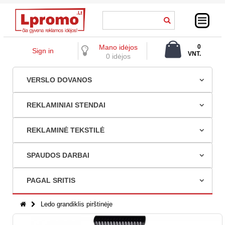
Mano idėjos
0
Sign in
VNT.
0 idėjos
0,00 €
VERSLO DOVANOS
REKLAMINIAI STENDAI
REKLAMINĖ TEKSTILĖ
SPAUDOS DARBAI
PAGAL SRITIS
Ledo grandiklis pirštinėje