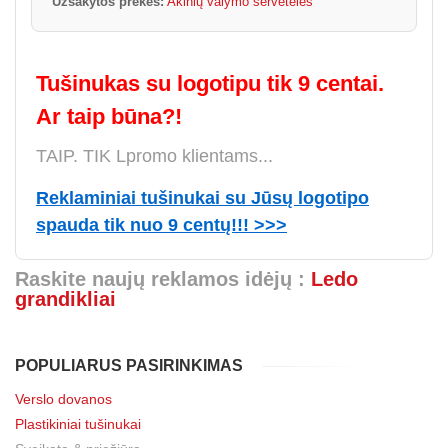
Užsakytos prekės:
Akinių valymo servetėlės
Tušinukas su logotipu tik 9 centai.
Ar taip būna?!
TAIP. TIK Lpromo klientams...
Reklaminiai tušinukai su Jūsų logotipo
spauda tik nuo 9 centų!!! >>>
Raskite naujų reklamos idėjų :
Ledo
grandikliai
POPULIARUS PASIRINKIMAS
Verslo dovanos
Plastikiniai tušinukai