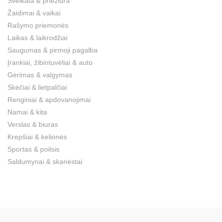
Sveikata & priežiūra
Žaidimai & vaikai
Rašymo priemonės
Laikas & laikrodžiai
Saugumas & pirmoji pagalba
Įrankiai, žibintuvėliai & auto
Gėrimas & valgymas
Skėčiai & lietpalčiai
Renginiai & apdovanojimai
Namai & kita
Verslas & biuras
Krepšiai & kelionės
Sportas & poilsis
Saldumynai & skanėstai