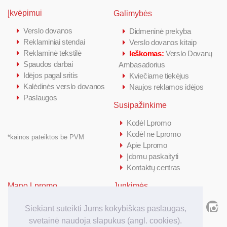
Įkvėpimui
Galimybės
Verslo dovanos
Didmeninė prekyba
Reklaminiai stendai
Verslo dovanos kitaip
Reklaminė tekstilė
Ieškomas:
Verslo Dovanų
Spaudos darbai
Ambasadorius
Idėjos pagal sritis
Kviečiame tiekėjus
Kalėdinės verslo dovanos
Naujos reklamos idėjos
Paslaugos
Susipažinkime
Kodėl Lpromo
Kodėl ne Lpromo
*kainos pateiktos be PVM
Apie Lpromo
Įdomu paskaityti
Kontaktų centras
Mano Lpromo
Junkimės
Prisijungti/ Registruotis
Siekiant suteikti Jums kokybiškas paslaugas,
Kiek kainuoja
svetainė naudoja slapukus (angl. cookies).
Kaip užsakyti