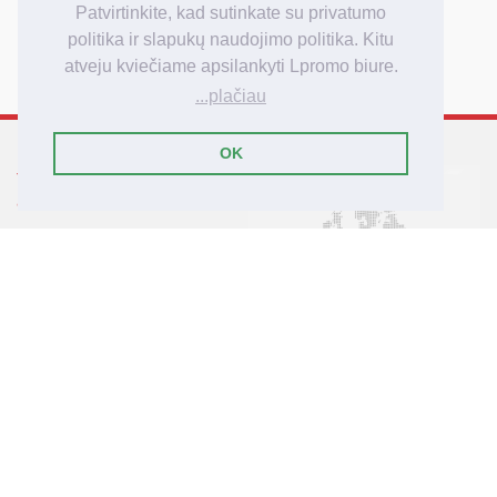
Patvirtinkite, kad sutinkate su privatumo
Užsakymo apmokėjimas
politika ir slapukų naudojimo politika. Kitu
Užsakymo pristatymas
atveju kviečiame apsilankyti Lpromo biure.
...plačiau
OK
Tarptautinis reklamos
agenturos Lpromo tinklas
Lietuva
Latvija
Lenkija
Didžioji Britanija
Vokietija
© 2007-2025 Lpromo.Lt
- čia gyvena reklamos idėjos!
Lpromo.Lt