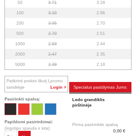
50
3.71
3.28
100
3.33
2.86
200
3.05
2.70
500
2.70
2.51
1000
2.69
2.44
2000
2.47
2.35
5000
2.39
2.18
Patikrinti prekės likutį Lpromo
sandėlyje
Login >
Specialus pasiūlymas Jums:
Pasirinkti spalvą:
Ledo grandiklis
pirštinėje
Papildomi pasirinkimai:
Pirma pasirinkite spalvą
(logotipo spauda ir kita)
0,00 €