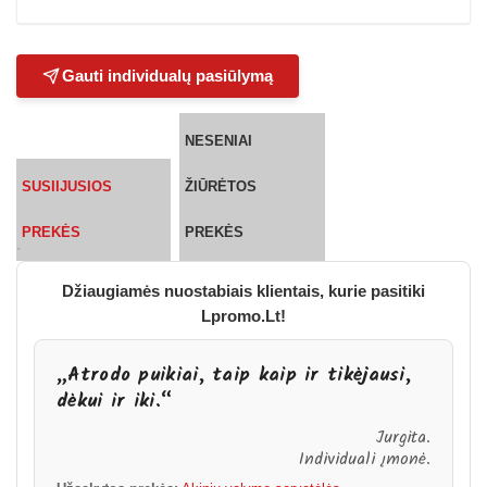
Gauti individualų pasiūlymą
NESENIAI
SUSIIJUSIOS
ŽIŪRĖTOS
PREKĖS
PREKĖS
`
Džiaugiamės nuostabiais klientais, kurie pasitiki
Lpromo.Lt!
„Atrodo puikiai, taip kaip ir tikėjausi,
dėkui ir iki.“
Jurgita.
Individuali įmonė.