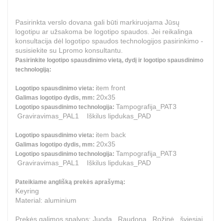
Pasirinkta verslo dovana gali būti markiruojama Jūsų
logotipu ar užsakoma be logotipo spaudos. Jei reikalinga
konsultacija dėl logotipo spaudos technologijos pasirinkimo -
susisiekite su Lpromo konsultantu.
Pasirinkite logotipo spausdinimo vietą, dydį ir logotipo spausdinimo
technologiją:
item front
Logotipo spausdinimo vieta:
20x35
Galimas logotipo dydis, mm:
Tampografija_PAT3
Logotipo spausdinimo technologija:
Graviravimas_PAL1 Iškilus lipdukas_PAD
item back
Logotipo spausdinimo vieta:
20x35
Galimas logotipo dydis, mm:
Tampografija_PAT3
Logotipo spausdinimo technologija:
Graviravimas_PAL1 Iškilus lipdukas_PAD
Pateikiame anglišką prekės aprašymą:
Keyring
Material: aluminium
Prekės galimos spalvos: Juoda , Raudona , Rožinė , šviesiai