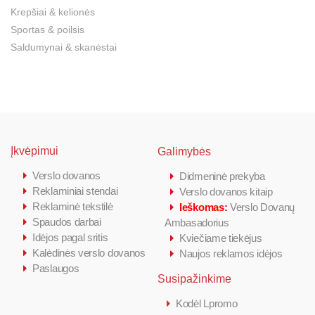
Krepšiai & kelionės
Sportas & poilsis
Saldumynai & skanėstai
Įkvėpimui
Galimybės
Verslo dovanos
Didmeninė prekyba
Reklaminiai stendai
Verslo dovanos kitaip
Reklaminė tekstilė
Ieškomas:
Verslo Dovanų
Spaudos darbai
Ambasadorius
Idėjos pagal sritis
Kviečiame tiekėjus
Kalėdinės verslo dovanos
Naujos reklamos idėjos
Paslaugos
Susipažinkime
Kodėl Lpromo