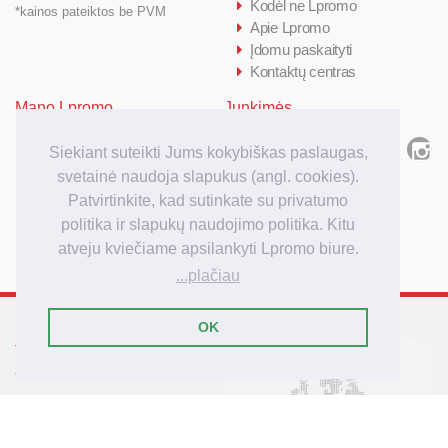
Kodėl ne Lpromo
*kainos pateiktos be PVM
Apie Lpromo
Įdomu paskaityti
Kontaktų centras
Mano Lpromo
Junkimės
Prisijungti/ Registruotis
Siekiant suteikti Jums kokybiškas paslaugas,
Kiek kainuoja
svetainė naudoja slapukus (angl. cookies).
Kaip užsakyti
Patvirtinkite, kad sutinkate su privatumo
Užsakymo apmokėjimas
politika ir slapukų naudojimo politika. Kitu
Užsakymo pristatymas
atveju kviečiame apsilankyti Lpromo biure.
...plačiau
OK
Tarptautinis reklamos
agenturos Lpromo tinklas
Lietuva
Latvija