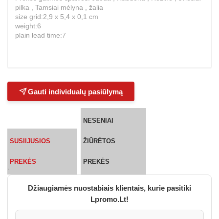
pilka , Tamsiai mėlyna , žalia
size grid:2,9 x 5,4 x 0,1 cm
weight:6
plain lead time:7
Gauti individualų pasiūlymą
NESENIAI
SUSIIJUSIOS
ŽIŪRĖTOS
PREKĖS
PREKĖS
`
Džiaugiamės nuostabiais klientais, kurie pasitiki
Lpromo.Lt!