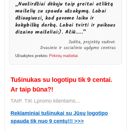
„Nuoširdžiai dėkoju taip greitai atliktą
maišelių su spauda užsakymą. Labai
džiaugiuosi, kad gavome laiku ir
kokybišką darbą. Labai tvirti ir puikaus
dizaino maišeliai:). Ačiū.....“
Judita, projektų vadovė.
Dvasinio ir socialinio ugdymo centras
Užsakytos prekės:
Pirkinių maišeliai
Tušinukas su logotipu tik 9 centai.
Ar taip būna?!
TAIP. TIK Lpromo klientams...
Reklaminiai tušinukai su Jūsų logotipo
spauda tik nuo 9 centų!!! >>>