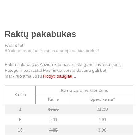
Raktų pakabukas
PA259456
Būkite pirmas, paliksiantis atsiliepimą šiai prekei!
Raktų pakabukas.Apžiūrėkite pasitrinktą gaminį iš visų pusių.
Patogu ir paprasta! Pasirinkta verslo dovana gali būti
markiruojama Jūsų
Rodyti daugiau...
Kaina Lpromo klientams
Kiekis
Kaina
Spec. kaina*
1
43.16
31.80
5
9.11
7.91
10
4.85
3.96