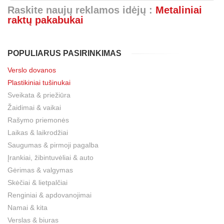
Raskite naujų reklamos idėjų :
Metaliniai
raktų pakabukai
POPULIARUS PASIRINKIMAS
Verslo dovanos
Plastikiniai tušinukai
Sveikata & priežiūra
Žaidimai & vaikai
Rašymo priemonės
Laikas & laikrodžiai
Saugumas & pirmoji pagalba
Įrankiai, žibintuvėliai & auto
Gėrimas & valgymas
Skėčiai & lietpalčiai
Renginiai & apdovanojimai
Namai & kita
Verslas & biuras