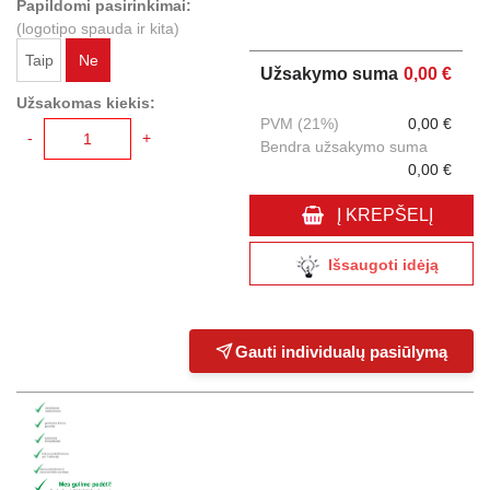
Papildomi pasirinkimai:
(logotipo spauda ir kita)
Taip
Ne
Užsakymo suma
0,00 €
Užsakomas kiekis:
PVM (21%)
0,00 €
-
+
Bendra užsakymo suma
0,00 €
Į KREPŠELĮ
Išsaugoti idėją
Gauti individualų pasiūlymą