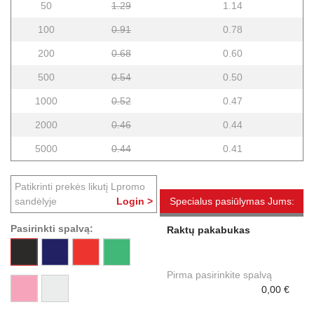
50
1.29
1.14
100
0.91
0.78
200
0.68
0.60
500
0.54
0.50
1000
0.52
0.47
2000
0.46
0.44
5000
0.44
0.41
Patikrinti prekės likutį Lpromo
sandėlyje
Login >
Specialus pasiūlymas Jums:
Pasirinkti spalvą:
Raktų pakabukas
Pirma pasirinkite spalvą
0,00 €