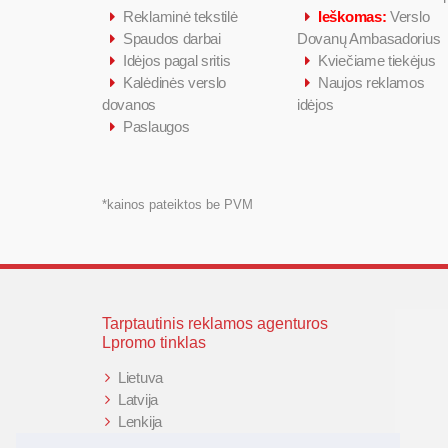
Reklaminė tekstilė
Ieškomas:
Verslo
Spaudos darbai
Dovanų Ambasadorius
Idėjos pagal sritis
Kviečiame tiekėjus
Kalėdinės verslo
Naujos reklamos
dovanos
idėjos
Paslaugos
*kainos pateiktos be PVM
Tarptautinis reklamos agenturos
Lpromo tinklas
Lietuva
Latvija
Lenkija
Didžioji Britanija