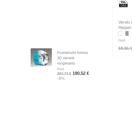
Verslo
Harper
nuo
69,86 
Pusmėnulio formos
Ruda
3D sienelė
cukr
renginiams
logo
nuo
vnt.
190,52 €
nuo
207,71 €
-8%
0,01