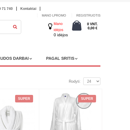
0 71 740
Kontaktai
MANO LPROMO
REGISTRUOTIS
Mano
0 VNT.
0,00 €
idėjos
0 idėjos
AUDOS DARBAI
PAGAL SRITIS
Rodyti:
SUPER
SUPER