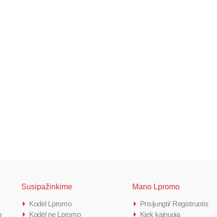
rinė PAKKU
16,13 €
5 €
%
Susipažinkime
Mano Lpromo
Kodėl Lpromo
Prisijungti/ Registruotis
p
Kodėl ne Lpromo
Kiek kainuoja