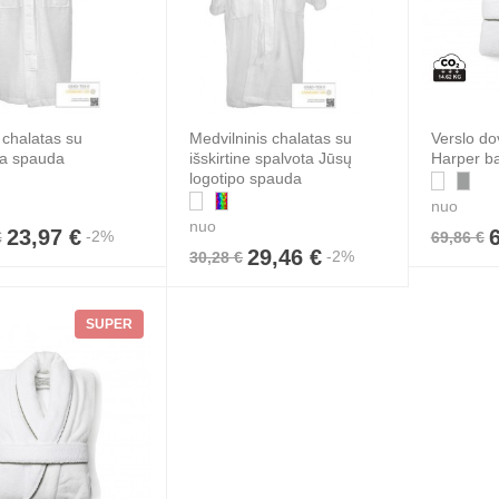
s chalatas su
Medvilninis chalatas su
Verslo d
ta spauda
išskirtine spalvota Jūsų
Harper b
logotipo spauda
nuo
nuo
23,97 €
-2%
€
69,86 €
CK-DRY” greitai
29,46 €
-2%
30,28 €
stantis
opluošto
šluostis su Jūsų
da (vienpusis)
SUPER
100 cm
-8%
5,42 €
 €