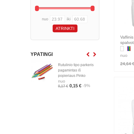
nuo
iki
Vaflini
spalvo
YPATINGI
nuo
24,64 
Rutulinio tipo parkeris
„QUI
pagamintas iš
džiū
popieriaus Pinko
mikr
nuo
rank
-9%
0,15 €
0,17 €
spau
50x
nuo
5,91