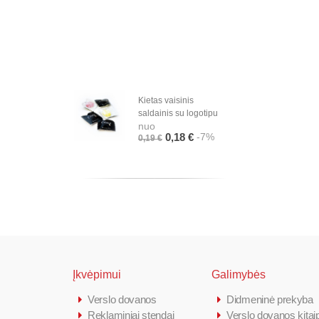
Kietas vaisinis
Kup
nuo
saldainis su logotipu
nuo
17,8
-7%
0,18 €
-9
0,19 €
Įkvėpimui
Galimybės
Verslo dovanos
Didmeninė prekyba
Reklaminiai stendai
Verslo dovanos kitai