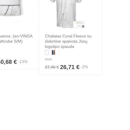
ovanos: (en:VINGA
Chalatas Coral Fleece su
athrobe S/M)
išskirtine spalvota Jūsų
logotipo spauda
nuo
60,68 €
-13%
26,71 €
-2%
27,46 €