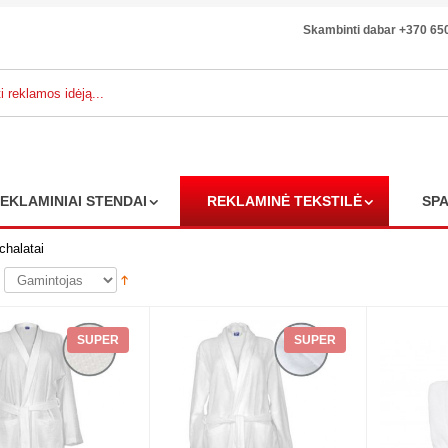
Skambinti dabar +370 65
EKLAMINIAI STENDAI
REKLAMINĖ TEKSTILĖ
SP
chalatai
SUPER
SUPER