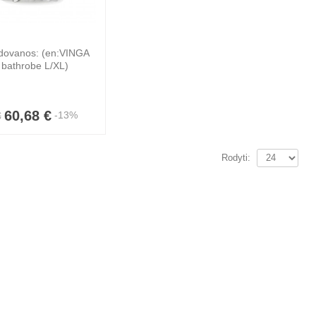
 dovanos: (en:VINGA
 bathrobe L/XL)
60,68 €
-13%
€
s reklaminis
us su Jūsų
tipu nuo 1000
Rodyti:
-8%
0,01 €
 €