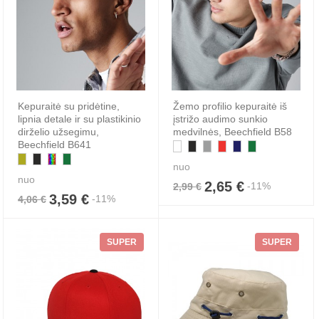
Kepuraitė su pridėtine,
Žemo profilio kepuraitė iš
lipnia detale ir su plastikinio
įstrižo audimo sunkio
dirželio užsegimu,
medvilnės, Beechfield B58
Beechfield B641
nuo
nuo
2,65 €
-11%
2,99 €
3,59 €
-11%
4,06 €
SUPER
SUPER