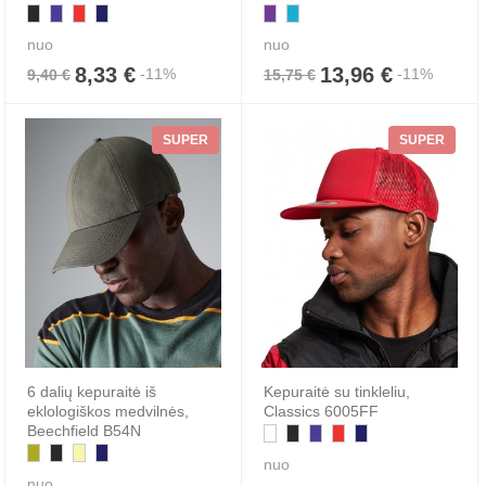
nuo
nuo
8,33 €
13,96 €
-11%
-11%
9,40 €
15,75 €
SUPER
SUPER
6 dalių kepuraitė iš
Kepuraitė su tinkleliu,
eklologiškos medvilnės,
Classics 6005FF
Beechfield B54N
nuo
nuo