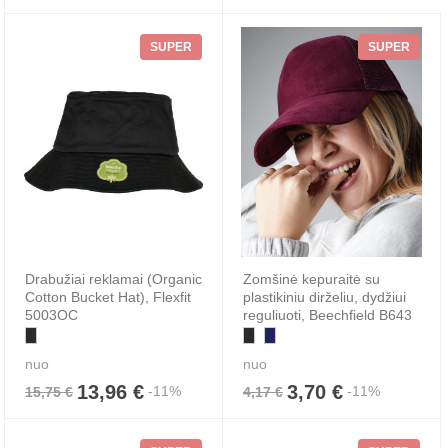
SUPER
SUPER
Drabužiai reklamai (Organic
Zomšinė kepuraitė su
Cotton Bucket Hat), Flexfit
plastikiniu dirželiu, dydžiui
5003OC
reguliuoti, Beechfield B643
nuo
nuo
13,96 €
3,70 €
-11%
-11%
15,75 €
4,17 €