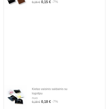
-7%
0,15 €
0,16 €
Kietas vaisinis saldainis su
logotipu
nuo
-7%
0,18 €
0,19 €