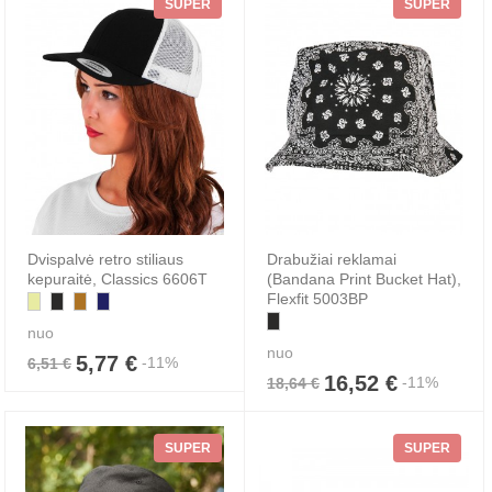
SUPER
SUPER
Dvispalvė retro stiliaus
Drabužiai reklamai
kepuraitė, Classics 6606T
(Bandana Print Bucket Hat),
Flexfit 5003BP
nuo
nuo
5,77 €
-11%
6,51 €
16,52 €
-11%
18,64 €
SUPER
SUPER