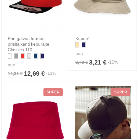
Prie galvos formos
Kepurė
prisitaikanti kepuraitė,
Classics 110
nuo
3,21 €
-15%
3,79 €
nuo
12,69 €
-11%
14,31 €
SUPER
SUPER