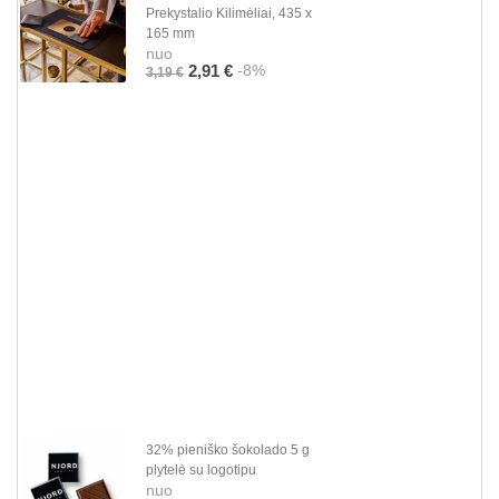
Prekystalio Kilimėliai, 435 x
165 mm
nuo
-8%
2,91 €
3,19 €
32% pieniško šokolado 5 g
plytelė su logotipu
nuo