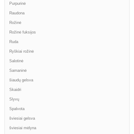
Purpurinė
Raudona
Rožinė
Rožinė fuksijos
Ruda
Ryškiai rožinė
Salotinė
Samaninė
šiaudų gelsva
Skaidri
Slyvų
Spalvota
šviesiai gelsva
šviesiai mėlyna