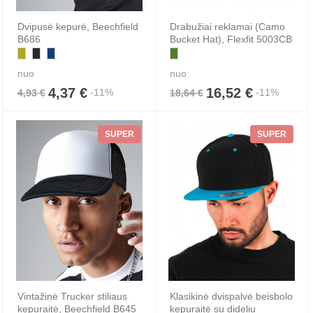
Dvipusė kepurė, Beechfield
Drabužiai reklamai (Camo
B686
Bucket Hat), Flexfit 5003CB
nuo
nuo
4,37 €
16,52 €
-11%
-11%
4,93 €
18,64 €
SUPER
SUPER
Vintažinė Trucker stiliaus
Klasikinė dvispalvė beisbolo
kepuraitė, Beechfield B645
kepuraitė su dideliu