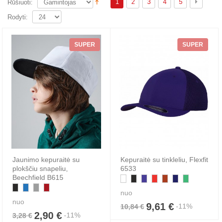
1
2
3
4
5
Rūšiuoti:
Rodyti:
SUPER
SUPER
Jaunimo kepuraitė su
Kepuraitė su tinkleliu, Flexfit
plokščiu snapeliu,
6533
Beechfield B615
nuo
nuo
9,61 €
-11%
10,84 €
2,90 €
-11%
3,28 €