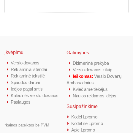
Įkvėpimui
Galimybės
Verslo dovanos
Didmeninė prekyba
Reklaminiai stendai
Verslo dovanos kitaip
Reklaminė tekstilė
Ieškomas:
Verslo Dovanų
Spaudos darbai
Ambasadorius
Idėjos pagal sritis
Kviečiame tiekėjus
Kalėdinės verslo dovanos
Naujos reklamos idėjos
Paslaugos
Susipažinkime
Kodėl Lpromo
Kodėl ne Lpromo
*kainos pateiktos be PVM
Apie Lpromo