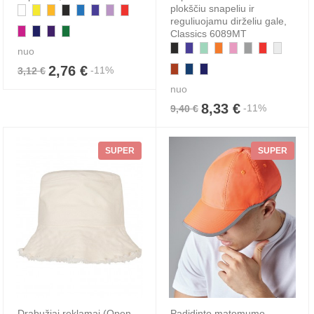
plokščiu snapeliu ir
reguliuojamu dirželiu gale,
Classics 6089MT
nuo
2,76 €
-11%
3,12 €
nuo
8,33 €
-11%
9,40 €
SUPER
SUPER
Drabužiai reklamai (Open
Padidinto matomumo