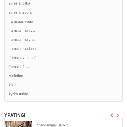
šviesiai pilka
šviesiai žydra
Tamsaus vario
Tamsiai melsva
Tamsiai mėlyna
Tamsiai raudona
Tamsiai violetinė
Tamsiai žalia
Violetinė
žalia
žydra turkio
YPATINGI
Standartiniai Baro Ir