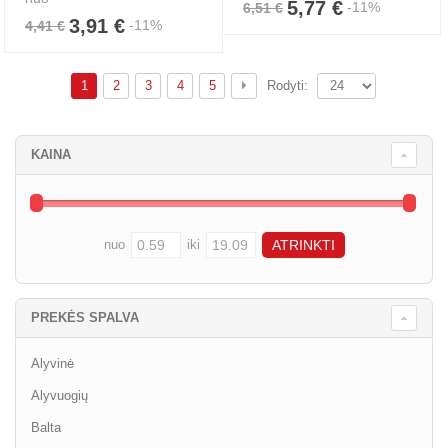
5,77 €
-11%
6,51 €
3,91 €
-11%
4,41 €
1
2
3
4
5
Rodyti:
KAINA
nuo
iki
PREKĖS SPALVA
Alyvinė
Alyvuogių
Balta