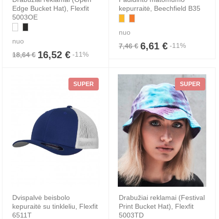
Edge Bucket Hat), Flexfit
kepurraitė, Beechfield B35
5003OE
nuo
nuo
6,61 €
-11%
7,46 €
16,52 €
-11%
18,64 €
SUPER
SUPER
Dvispalvė beisbolo
Drabužiai reklamai (Festival
kepuraitė su tinkleliu, Flexfit
Print Bucket Hat), Flexfit
6511T
5003TD