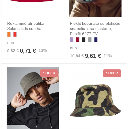
Reklaminė atributika:
Flexfit kepuraitė su plokščiu
Solaris kids sun hat
snapeliu ir su elastanu,
Flexfit 6277 FV
nuo
nuo
0,71 €
-13%
0,82 €
9,61 €
-11%
10,84 €
SUPER
SUPER