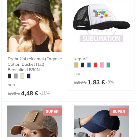
Drabužiai reklamai (Organic
kepurė
Cotton Bucket Hat),
Beechfield B90N
nuo
1,83 €
-8%
2,00 €
nuo
4,48 €
-11%
5,06 €
SUPER
SUPER