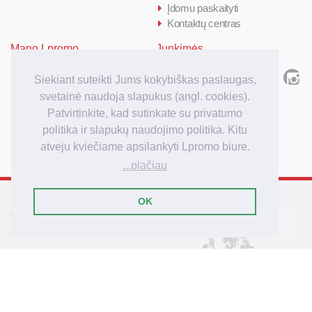
Įdomu paskaityti
Kontaktų centras
Mano Lpromo
Junkimės
Prisijungti/ Registruotis
Siekiant suteikti Jums kokybiškas paslaugas,
Kiek kainuoja
svetainė naudoja slapukus (angl. cookies).
Kaip užsakyti
Patvirtinkite, kad sutinkate su privatumo
Užsakymo apmokėjimas
politika ir slapukų naudojimo politika. Kitu
Užsakymo pristatymas
atveju kviečiame apsilankyti Lpromo biure.
...plačiau
OK
Tarptautinis reklamos
agenturos Lpromo tinklas
Lietuva
Latvija
Lenkija
Didžioji Britanija