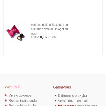
Migdolų riešutai šokolade su
cukraus apvalkalu ir logotipu
nuo
-7%
0,16 €
0,18 €
Įkvėpimui
Galimybės
Verslo dovanos
Didmeninė prekyba
Reklaminiai stendai
Verslo dovanos kitaip
Reklaminė tekstilė
Ieškomas:
Verslo Dovanų