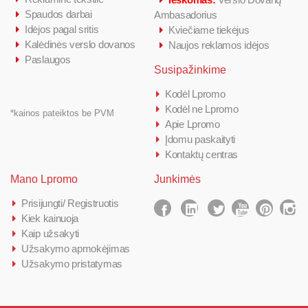
Spaudos darbai
Ambasadorius
Idėjos pagal sritis
Kviečiame tiekėjus
Kalėdinės verslo dovanos
Naujos reklamos idėjos
Paslaugos
Susipažinkime
Kodėl Lpromo
Kodėl ne Lpromo
*kainos pateiktos be PVM
Apie Lpromo
Įdomu paskaityti
Kontaktų centras
Mano Lpromo
Junkimės
Prisijungti/ Registruotis
Kiek kainuoja
Kaip užsakyti
Užsakymo apmokėjimas
Užsakymo pristatymas