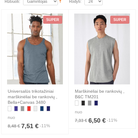
Rūšiuoti:
Rodyti:
SUPER
SUPER
Universalūs trikotažiniai
Marškinėliai be rankovių ,
marškinėliai be rankovių ,
B&C TM201
Bella+Canvas 3480
nuo
nuo
6,50 €
-11%
7,33 €
7,51 €
-11%
8,48 €