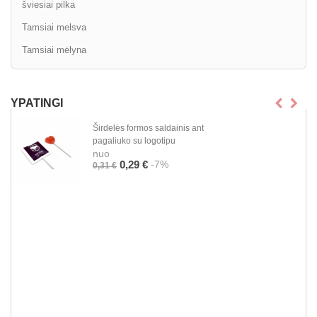
šviesiai pilka
Tamsiai melsva
Tamsiai mėlyna
YPATINGI
Širdelės formos saldainis ant
pagaliuko su logotipu
nuo
-7%
0,29 €
0,31 €