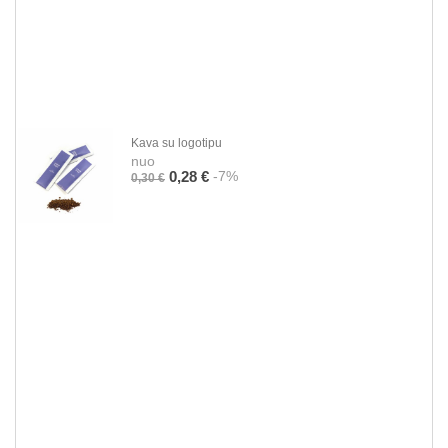
Kava su logotipu
nuo
-7%
0,28 €
0,30 €