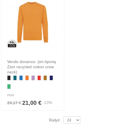
Verslo dovanos: (en:Iqoniq
Zion recycled cotton crew
neck)
nuo
21,00 €
-13%
24,17 €
Rodyti: