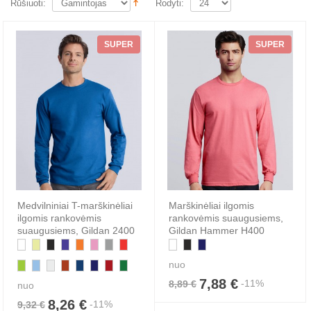
Rūšiuoti:
Rodyti:
SUPER
SUPER
Medvilniniai T-marškinėliai
Marškinėliai ilgomis
ilgomis rankovėmis
rankovėmis suaugusiems,
suaugusiems, Gildan 2400
Gildan Hammer H400
nuo
7,88 €
-11%
8,89 €
nuo
8,26 €
-11%
9,32 €