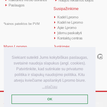
Naujos reklamos idėjos
Paslaugos
Susipažinkime
Kodėl Lpromo
Kodėl ne Lpromo
*kainos pateiktos be PVM
Apie Lpromo
Įdomu paskaityti
Kontaktų centras
Mano Lpromo
Junkimės
Prisijungti/ Registruotis
Siekiant suteikti Jums kokybiškas paslaugas,
Kiek kainuoja
svetainė naudoja slapukus (angl. cookies).
Kaip užsakyti
Patvirtinkite, kad sutinkate su privatumo
Užsakymo apmokėjimas
politika ir slapukų naudojimo politika. Kitu
Užsakymo pristatymas
atveju kviečiame apsilankyti Lpromo biure.
...plačiau
OK
Tarptautinis reklamos