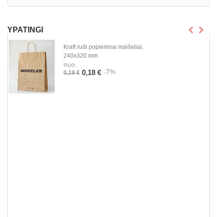
YPATINGI
Kraft rudi popieriniai maišeliai,
240x320 mm
nuo
-7%
0,18 €
0,19 €