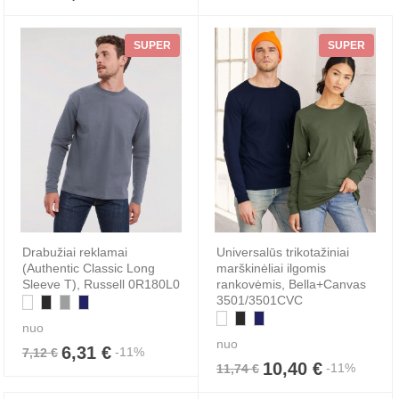
SUPER
SUPER
Drabužiai reklamai
Universalūs trikotažiniai
(Authentic Classic Long
marškinėliai ilgomis
Sleeve T), Russell 0R180L0
rankovėmis, Bella+Canvas
3501/3501CVC
nuo
nuo
6,31 €
-11%
7,12 €
10,40 €
-11%
11,74 €