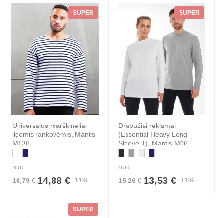
SUPER
SUPER
Universalūs marškinėliai
Drabužiai reklamai
ilgomis rankovėmis, Mantis
(Essential Heavy Long
M136
Sleeve T), Mantis M06
nuo
nuo
14,88 €
13,53 €
-11%
-11%
16,79 €
15,26 €
SUPER