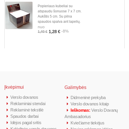
Popieriaus kubeliai su
atspaudu šonuose 7 x 7 cm.
Aukštis 5 cm. Su pilna
spaudos spalva ant lapelių.
nuo
-8%
1,28 €
1,40 €
Įkvėpimui
Galimybės
Verslo dovanos
Didmeninė prekyba
Reklaminiai stendai
Verslo dovanos kitaip
Reklaminė tekstilė
Ieškomas:
Verslo Dovanų
Spaudos darbai
Ambasadorius
Idėjos pagal sritis
Kviečiame tiekėjus
Kalėdinės verslo dovanos