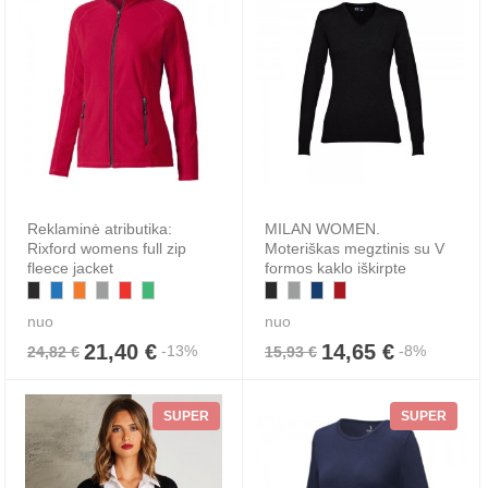
Reklaminė atributika:
MILAN WOMEN.
Rixford womens full zip
Moteriškas megztinis su V
fleece jacket
formos kaklo iškirpte
nuo
nuo
21,40 €
14,65 €
-13%
-8%
24,82 €
15,93 €
SUPER
SUPER