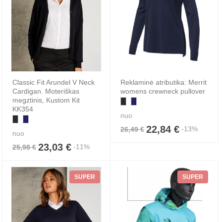
Classic Fit Arundel V Neck
Reklaminė atributika: Merrit
Cardigan. Moteriškas
womens crewneck pullover
megztinis, Kustom Kit
KK354
nuo
22,84 €
-13%
26,49 €
nuo
23,03 €
-11%
25,98 €
SUPER
SUPER