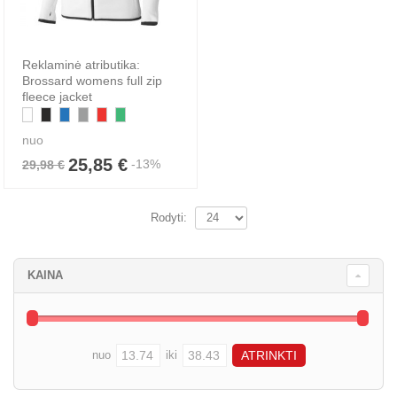
Reklaminė atributika:
Brossard womens full zip
fleece jacket
nuo
25,85 €
-13%
29,98 €
Rodyti:
KAINA
nuo
iki