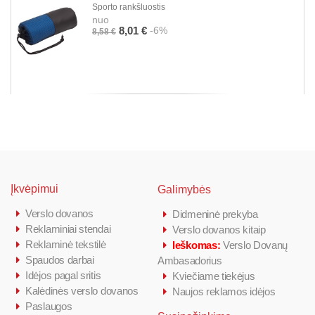
Sporto rankšluostis
nuo
-6%
8,01 €
8,58 €
Įkvėpimui
Galimybės
Verslo dovanos
Didmeninė prekyba
Reklaminiai stendai
Verslo dovanos kitaip
Reklaminė tekstilė
Ieškomas:
Verslo Dovanų
Spaudos darbai
Ambasadorius
Idėjos pagal sritis
Kviečiame tiekėjus
Kalėdinės verslo dovanos
Naujos reklamos idėjos
Paslaugos