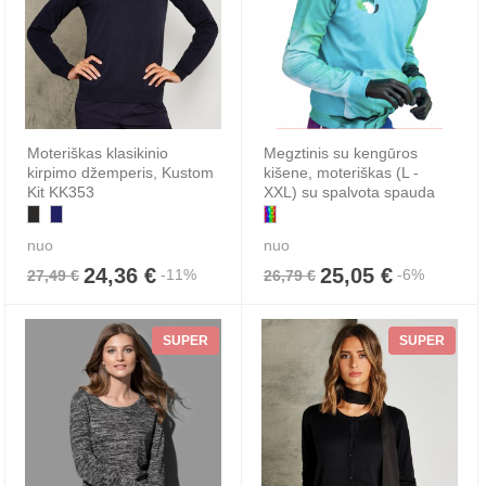
Moteriškas klasikinio
Megztinis su kengūros
kirpimo džemperis, Kustom
kišene, moteriškas (L -
Kit KK353
XXL) su spalvota spauda
nuo
nuo
24,36 €
25,05 €
-11%
-6%
27,49 €
26,79 €
SUPER
SUPER