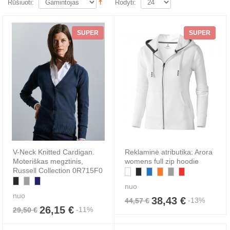
Rūšiuoti:
Rodyti:
SUPER
SUPER
V-Neck Knitted Cardigan.
Reklaminė atributika: Arora
Moteriškas megztinis,
womens full zip hoodie
Russell Collection 0R715F0
nuo
nuo
38,43 €
-13%
44,57 €
26,15 €
-11%
29,50 €