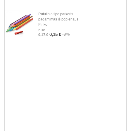
Rutulinio tipo parkeris
pagamintas iš popieriaus
Pinko
nuo
-9%
0,15 €
0,17 €