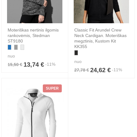
Moteriškas nertinis ilgomis
Classic Fit Arundel Crew
rankovėmis, Stedman
Neck Cardigan. Moteriškas
ST9180
megztinis, Kustom Kit
KK355
nuo
nuo
13,74 €
-11%
15,50 €
24,62 €
-11%
27,78 €
SUPER