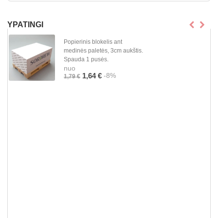
YPATINGI
Popierinis blokelis ant
medinės paletės, 3cm aukštis.
Spauda 1 pusės.
nuo
-8%
1,64 €
1,79 €