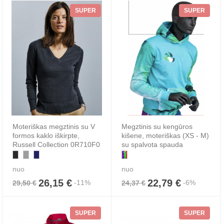
SUPER
SUPER
Moteriškas megztinis su V
Megztinis su kengūros
formos kaklo iškirpte,
kišene, moteriškas (XS - M)
Russell Collection 0R710F0
su spalvota spauda
nuo
nuo
26,15 €
22,79 €
-11%
-6%
29,50 €
24,37 €
SUPER
SUPER