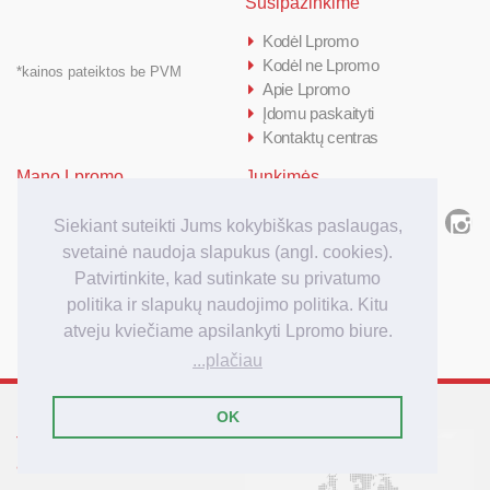
Susipažinkime
Kodėl Lpromo
Kodėl ne Lpromo
*kainos pateiktos be PVM
Apie Lpromo
Įdomu paskaityti
Kontaktų centras
Mano Lpromo
Junkimės
Prisijungti/ Registruotis
Siekiant suteikti Jums kokybiškas paslaugas,
Kiek kainuoja
svetainė naudoja slapukus (angl. cookies).
Kaip užsakyti
Patvirtinkite, kad sutinkate su privatumo
Užsakymo apmokėjimas
politika ir slapukų naudojimo politika. Kitu
Užsakymo pristatymas
atveju kviečiame apsilankyti Lpromo biure.
...plačiau
OK
Tarptautinis reklamos
agenturos Lpromo tinklas