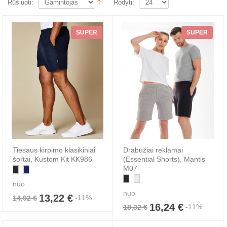
Rūšiuoti:
Rodyti:
SUPER
SUPER
Tiesaus kirpimo klasikiniai
Drabužiai reklamai
šortai, Kustom Kit KK986
(Essential Shorts), Mantis
M07
nuo
nuo
13,22 €
-11%
14,92 €
16,24 €
-11%
18,32 €