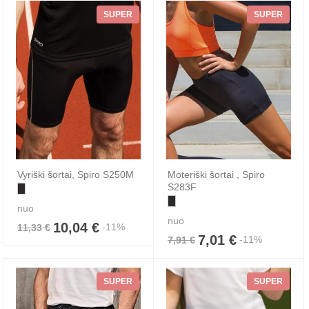
SUPER
SUPER
Vyriški šortai, Spiro S250M
Moteriški šortai , Spiro
S283F
nuo
nuo
10,04 €
-11%
11,33 €
7,01 €
-11%
7,91 €
SUPER
SUPER