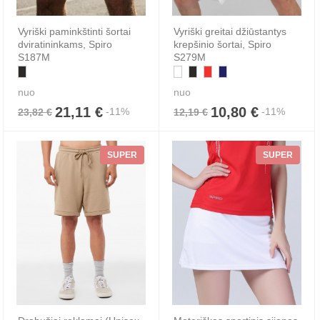
Vyriški paminkštinti šortai
Vyriški greitai džiūstantys
dviratininkams, Spiro
krepšinio šortai, Spiro
S187M
S279M
nuo
nuo
21,11 €
10,80 €
-11%
-11%
23,82 €
12,19 €
SUPER
SUPER