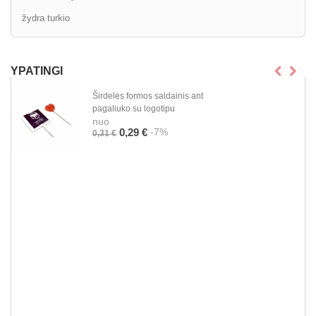
žydra turkio
YPATINGI
Širdelės formos saldainis ant
pagaliuko su logotipu
nuo
-7%
0,29 €
0,31 €