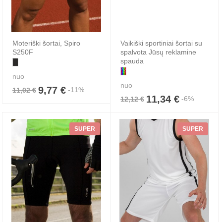
Moteriški šortai, Spiro
Vaikiški sportiniai šortai su
S250F
spalvota Jūsų reklamine
spauda
nuo
nuo
9,77 €
-11%
11,02 €
11,34 €
-6%
12,12 €
SUPER
SUPER