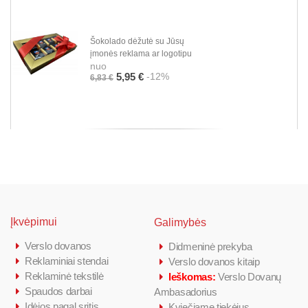
Šokolado dėžutė su Jūsų
įmonės reklama ar logotipu
nuo
-12%
5,95 €
6,83 €
Įkvėpimui
Galimybės
Verslo dovanos
Didmeninė prekyba
Reklaminiai stendai
Verslo dovanos kitaip
Reklaminė tekstilė
Ieškomas:
Verslo Dovanų
Spaudos darbai
Ambasadorius
Idėjos pagal sritis
Kviečiame tiekėjus