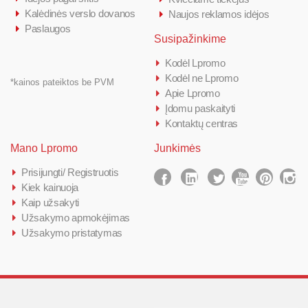
Kalėdinės verslo dovanos
Naujos reklamos idėjos
Paslaugos
Susipažinkime
Kodėl Lpromo
Kodėl ne Lpromo
*kainos pateiktos be PVM
Apie Lpromo
Įdomu paskaityti
Kontaktų centras
Mano Lpromo
Junkimės
Prisijungti/ Registruotis
Kiek kainuoja
Kaip užsakyti
Užsakymo apmokėjimas
Užsakymo pristatymas