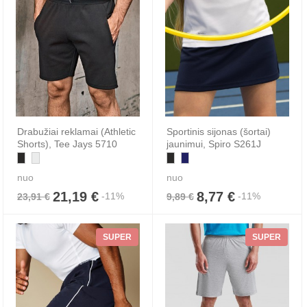
Drabužiai reklamai (Athletic
Sportinis sijonas (šortai)
Shorts), Tee Jays 5710
jaunimui, Spiro S261J
nuo
nuo
21,19 €
8,77 €
-11%
-11%
23,91 €
9,89 €
SUPER
SUPER