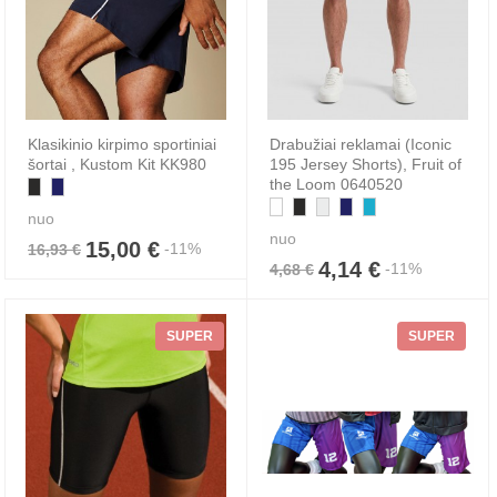
Klasikinio kirpimo sportiniai
Drabužiai reklamai (Iconic
šortai , Kustom Kit KK980
195 Jersey Shorts), Fruit of
the Loom 0640520
nuo
nuo
15,00 €
-11%
16,93 €
4,14 €
-11%
4,68 €
SUPER
SUPER