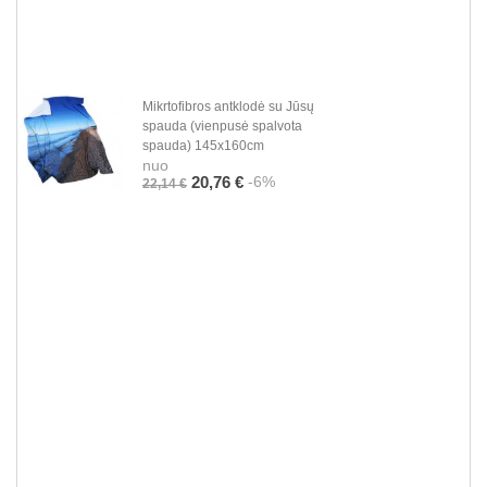
Mikrtofibros antklodė su Jūsų
spauda (vienpusė spalvota
spauda) 145x160cm
nuo
-6%
20,76 €
22,14 €