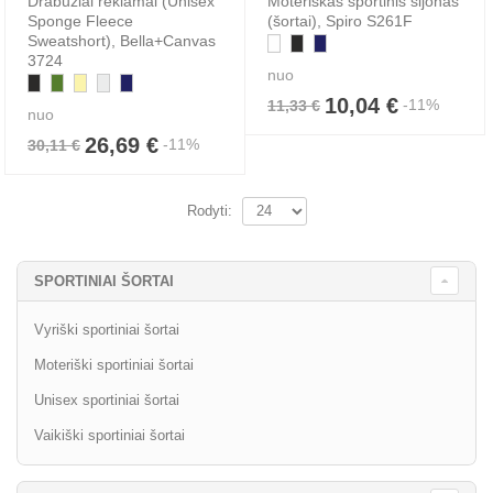
Drabužiai reklamai (Unisex
Moteriškas sportinis sijonas
Sponge Fleece
(šortai), Spiro S261F
Sweatshort), Bella+Canvas
3724
nuo
10,04 €
-11%
11,33 €
nuo
26,69 €
-11%
30,11 €
Rodyti:
SPORTINIAI ŠORTAI
Vyriški sportiniai šortai
Moteriški sportiniai šortai
Unisex sportiniai šortai
Vaikiški sportiniai šortai