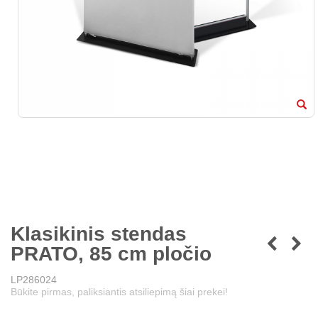
Klasikinis stendas
PRATO, 85 cm pločio
LP286024
Būkite pirmas, paliksiantis atsiliepimą šiai prekei!