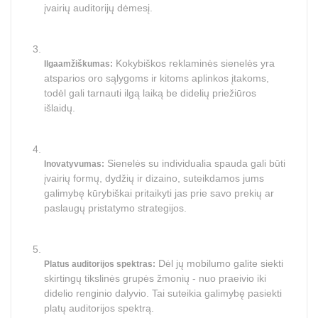
įvairių auditorijų dėmesį.
Kokybiškos reklaminės sienelės yra
Ilgaamžiškumas:
atsparios oro sąlygoms ir kitoms aplinkos įtakoms,
todėl gali tarnauti ilgą laiką be didelių priežiūros
išlaidų.
Sienelės su individualia spauda gali būti
Inovatyvumas:
įvairių formų, dydžių ir dizaino, suteikdamos jums
galimybę kūrybiškai pritaikyti jas prie savo prekių ar
paslaugų pristatymo strategijos.
Dėl jų mobilumo galite siekti
Platus auditorijos spektras:
skirtingų tikslinės grupės žmonių - nuo praeivio iki
didelio renginio dalyvio. Tai suteikia galimybę pasiekti
platų auditorijos spektrą.