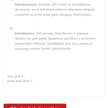
Įtraukite QR kodus ar kontaktinius
Interaktyvumas:
duomenis, kurie leis potencialiems klientams lengvai
susisiekti su jumis arba gauti daugiau informacijos.
Dėl sienelių išskirtinumo ir įvairaus
Įsimintinumas:
dizaino jos gali palikti ilgalaikius įspūdžius ir prisiminti
potencialius klientus, prisidedant prie jūsų prekių ar
paslaugų prekės ženklo įsimintinumo.
size grid:0
plain lead time:1