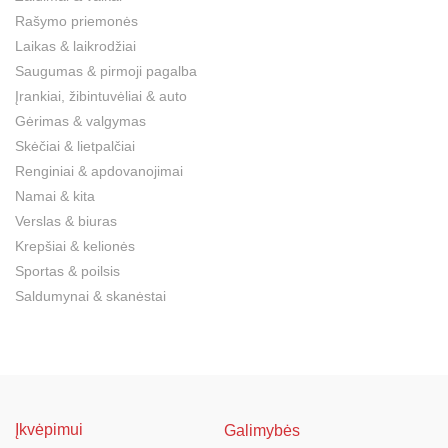
Rašymo priemonės
Laikas & laikrodžiai
Saugumas & pirmoji pagalba
Įrankiai, žibintuvėliai & auto
Gėrimas & valgymas
Skėčiai & lietpalčiai
Renginiai & apdovanojimai
Namai & kita
Verslas & biuras
Krepšiai & kelionės
Sportas & poilsis
Saldumynai & skanėstai
Įkvėpimui
Galimybės