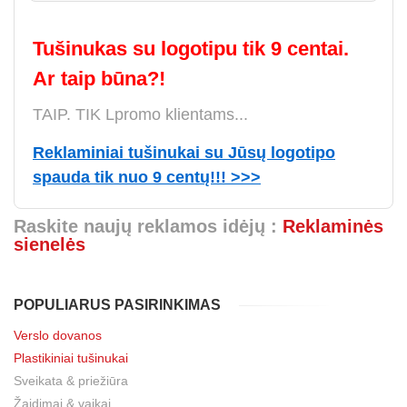
Tušinukas su logotipu tik 9 centai.
Ar taip būna?!
TAIP. TIK Lpromo klientams...
Reklaminiai tušinukai su Jūsų logotipo
spauda tik nuo 9 centų!!! >>>
Raskite naujų reklamos idėjų :
Reklaminės
sienelės
POPULIARUS PASIRINKIMAS
Verslo dovanos
Plastikiniai tušinukai
Sveikata & priežiūra
Žaidimai & vaikai