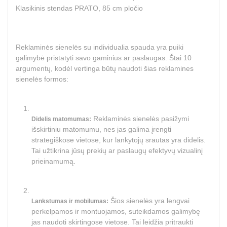
Klasikinis stendas PRATO, 85 cm pločio
Reklaminės sienelės su individualia spauda yra puiki
galimybė pristatyti savo gaminius ar paslaugas. Štai 10
argumentų, kodėl vertinga būtų naudoti šias reklamines
sienelės formos:
Reklaminės sienelės pasižymi
Didelis matomumas:
išskirtiniu matomumu, nes jas galima įrengti
strategiškose vietose, kur lankytojų srautas yra didelis.
Tai užtikrina jūsų prekių ar paslaugų efektyvų vizualinį
prieinamumą.
Šios sienelės yra lengvai
Lankstumas ir mobilumas:
perkelpamos ir montuojamos, suteikdamos galimybę
jas naudoti skirtingose vietose. Tai leidžia pritraukti