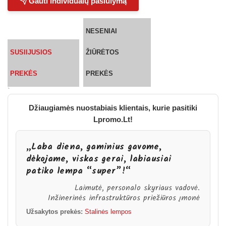
Gauti individualų pasiūlymą
NESENIAI
SUSIIJUSIOS
ŽIŪRĖTOS
PREKĖS
PREKĖS
`
Džiaugiamės nuostabiais klientais, kurie pasitiki
Lpromo.Lt!
„Laba diena, gaminius gavome,
dėkojame, viskas gerai, labiausiai
patiko lempa “super”!“
Laimutė, personalo skyriaus vadovė.
Inžinerinės infrastruktūros priežiūros įmonė
Užsakytos prekės:
Stalinės lempos