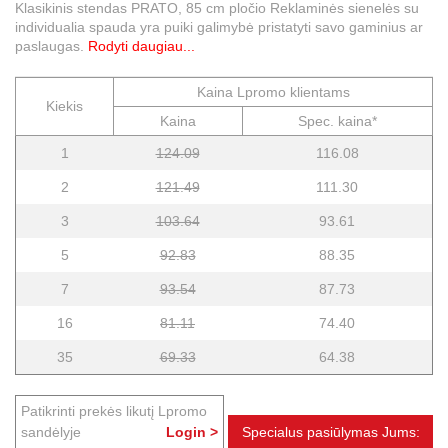
Klasikinis stendas PRATO, 85 cm pločio Reklaminės sienelės su
individualia spauda yra puiki galimybė pristatyti savo gaminius ar
paslaugas.
Rodyti daugiau...
Kaina Lpromo klientams
Kiekis
Kaina
Spec. kaina*
1
124.09
116.08
2
121.49
111.30
3
103.64
93.61
5
92.83
88.35
7
93.54
87.73
16
81.11
74.40
35
69.33
64.38
Patikrinti prekės likutį Lpromo
sandėlyje
Login >
Specialus pasiūlymas Jums: