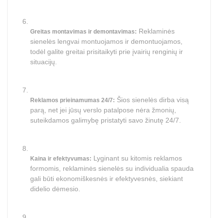
Reklaminės
Greitas montavimas ir demontavimas:
sienelės lengvai montuojamos ir demontuojamos,
todėl galite greitai prisitaikyti prie įvairių renginių ir
situacijų.
Šios sienelės dirba visą
Reklamos prieinamumas 24/7:
parą, net jei jūsų verslo patalpose nėra žmonių,
suteikdamos galimybę pristatyti savo žinutę 24/7.
Lyginant su kitomis reklamos
Kaina ir efektyvumas:
formomis, reklaminės sienelės su individualia spauda
gali būti ekonomiškesnės ir efektyvesnės, siekiant
didelio dėmesio.