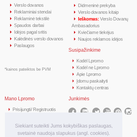
Verslo dovanos
Didmeninė prekyba
Reklaminiai stendai
Verslo dovanos kitaip
Reklaminė tekstilė
Ieškomas:
Verslo Dovanų
Spaudos darbai
Ambasadorius
Idėjos pagal sritis
Kviečiame tiekėjus
Kalėdinės verslo dovanos
Naujos reklamos idėjos
Paslaugos
Susipažinkime
Kodėl Lpromo
Kodėl ne Lpromo
*kainos pateiktos be PVM
Apie Lpromo
Įdomu paskaityti
Kontaktų centras
Mano Lpromo
Junkimės
Prisijungti/ Registruotis
Kiek kainuoja
Kaip užsakyti
Siekiant suteikti Jums kokybiškas paslaugas,
Užsakymo apmokėjimas
svetainė naudoja slapukus (angl. cookies).
Užsakymo pristatymas