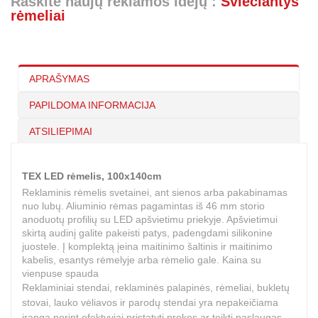
Raskite naujų reklamos idėjų :
Šviečiantys
rėmeliai
APRAŠYMAS
PAPILDOMA INFORMACIJA
ATSILIEPIMAI
TEX LED rėmelis, 100x140cm
Reklaminis rėmelis svetainei, ant sienos arba pakabinamas
nuo lubų. Aliuminio rėmas pagamintas iš 46 mm storio
anoduotų profilių su LED apšvietimu priekyje. Apšvietimui
skirtą audinį galite pakeisti patys, padengdami silikonine
juostele. Į komplektą įeina maitinimo šaltinis ir maitinimo
kabelis, esantys rėmelyje arba rėmelio gale. Kaina su
vienpuse spauda
Reklaminiai stendai, reklaminės palapinės, rėmeliai, bukletų
stovai, lauko vėliavos ir parodų stendai yra nepakeičiama
įranga norint efektyviai pristatyti prekes ar teikti paslaugas.