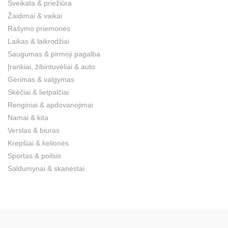
Sveikata & priežiūra
Žaidimai & vaikai
Rašymo priemonės
Laikas & laikrodžiai
Saugumas & pirmoji pagalba
Įrankiai, žibintuvėliai & auto
Gėrimas & valgymas
Skėčiai & lietpalčiai
Renginiai & apdovanojimai
Namai & kita
Verslas & biuras
Krepšiai & kelionės
Sportas & poilsis
Saldumynai & skanėstai