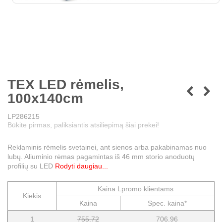
TEX LED rėmelis,
100x140cm
LP286215
Būkite pirmas, paliksiantis atsiliepimą šiai prekei!
Reklaminis rėmelis svetainei, ant sienos arba pakabinamas nuo
lubų. Aliuminio rėmas pagamintas iš 46 mm storio anoduotų
profilių su LED
Rodyti daugiau...
Kaina Lpromo klientams
Kiekis
Kaina
Spec. kaina*
1
755.72
706.96