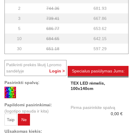
2
744.36
681.93
3
739.41
667.86
5
686.77
653.62
10
684.65
642.15
30
651.18
597.29
Patikrinti prekės likutį Lpromo
sandėlyje
Login >
Specialus pasiūlymas Jums:
Pasirinkti spalvą:
TEX LED rėmelis,
100x140cm
Papildomi pasirinkimai:
Pirma pasirinkite spalvą
(logotipo spauda ir kita)
0,00 €
Taip
Ne
Užsakomas kiekis: