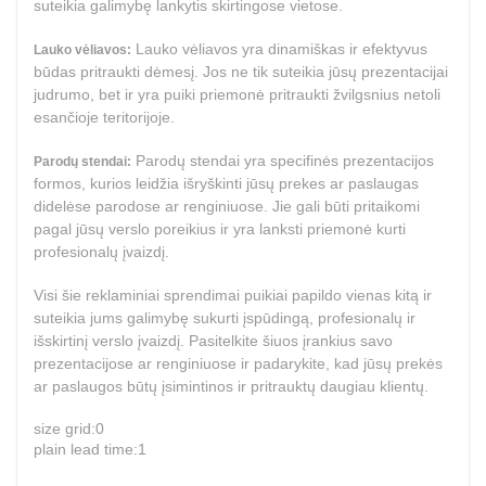
suteikia galimybę lankytis skirtingose vietose.
Lauko vėliavos yra dinamiškas ir efektyvus
Lauko vėliavos:
būdas pritraukti dėmesį. Jos ne tik suteikia jūsų prezentacijai
judrumo, bet ir yra puiki priemonė pritraukti žvilgsnius netoli
esančioje teritorijoje.
Parodų stendai yra specifinės prezentacijos
Parodų stendai:
formos, kurios leidžia išryškinti jūsų prekes ar paslaugas
didelėse parodose ar renginiuose. Jie gali būti pritaikomi
pagal jūsų verslo poreikius ir yra lanksti priemonė kurti
profesionalų įvaizdį.
Visi šie reklaminiai sprendimai puikiai papildo vienas kitą ir
suteikia jums galimybę sukurti įspūdingą, profesionalų ir
išskirtinį verslo įvaizdį. Pasitelkite šiuos įrankius savo
prezentacijose ar renginiuose ir padarykite, kad jūsų prekės
ar paslaugos būtų įsimintinos ir pritrauktų daugiau klientų.
size grid:0
plain lead time:1