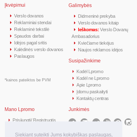
Įkvėpimui
Galimybės
Verslo dovanos
Didmeninė prekyba
Reklaminiai stendai
Verslo dovanos kitaip
Reklaminė tekstilė
Ieškomas:
Verslo Dovanų
Spaudos darbai
Ambasadorius
Idėjos pagal sritis
Kviečiame tiekėjus
Kalėdinės verslo dovanos
Naujos reklamos idėjos
Paslaugos
Susipažinkime
Kodėl Lpromo
Kodėl ne Lpromo
*kainos pateiktos be PVM
Apie Lpromo
Įdomu paskaityti
Kontaktų centras
Mano Lpromo
Junkimės
Prisijungti/ Registruotis
Kiek kainuoja
Kaip užsakyti
Siekiant suteikti Jums kokybiškas paslaugas,