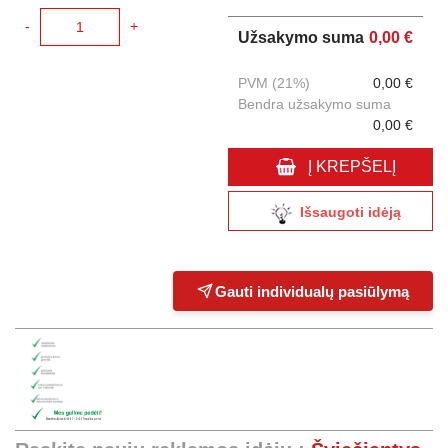
-
+
Užsakymo suma
0,00 €
PVM (21%)
0,00 €
Bendra užsakymo suma
0,00 €
Į KREPŠELĮ
Išsaugoti idėją
Gauti individualų pasiūlymą