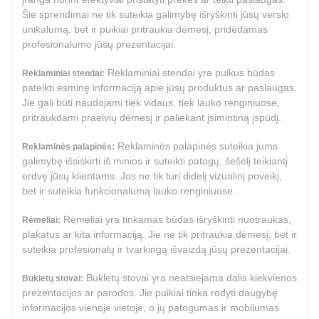
Šie sprendimai ne tik suteikia galimybę išryškinti jūsų verslo
unikalumą, bet ir puikiai pritraukia dėmesį, pridėdamas
profesionalumo jūsų prezentacijai.
Reklaminiai stendai yra puikus būdas
Reklaminiai stendai:
pateikti esminę informaciją apie jūsų produktus ar paslaugas.
Jie gali būti naudojami tiek vidaus, tiek lauko renginiuose,
pritraukdami praeivių dėmesį ir paliekant įsimintiną įspūdį.
Reklaminės palapinės suteikia jums
Reklaminės palapinės:
galimybę išsiskirti iš minios ir suteikti patogų, šešėlį teikiantį
erdvę jūsų klientams. Jos ne tik turi didelį vizualinį poveikį,
bet ir suteikia funkcionalumą lauko renginiuose.
Rėmeliai yra tinkamas būdas išryškinti nuotraukas,
Rėmeliai:
plakatus ar kita informaciją. Jie ne tik pritraukia dėmesį, bet ir
suteikia profesionalų ir tvarkingą išvaizdą jūsų prezentacijai.
Bukletų stovai yra neatsiejama dalis kiekvienos
Bukletų stovai:
prezentacijos ar parodos. Jie puikiai tinka rodyti daugybę
informacijos vienoje vietoje, o jų patogumas ir mobilumas