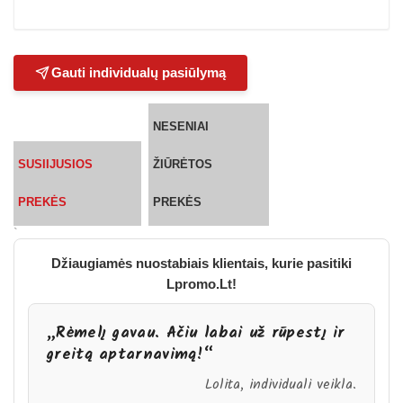
Gauti individualų pasiūlymą
NESENIAI
SUSIIJUSIOS
ŽIŪRĖTOS
PREKĖS
PREKĖS
`
Džiaugiamės nuostabiais klientais, kurie pasitiki
Lpromo.Lt!
„Rėmelį gavau. Ačiu labai už rūpestį ir
greitą aptarnavimą!“
Lolita, individuali veikla.