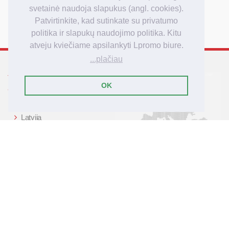
Užsakymo apmokėjimas
svetainė naudoja slapukus (angl. cookies).
Užsakymo pristatymas
Patvirtinkite, kad sutinkate su privatumo
politika ir slapukų naudojimo politika. Kitu
atveju kviečiame apsilankyti Lpromo biure.
...plačiau
Tarptautinis reklamos
OK
agenturos Lpromo tinklas
Lietuva
Latvija
Lenkija
Didžioji Britanija
Vokietija
© 2007-2025 Lpromo.Lt
- čia gyvena reklamos idėjos!
Lpromo.Lt