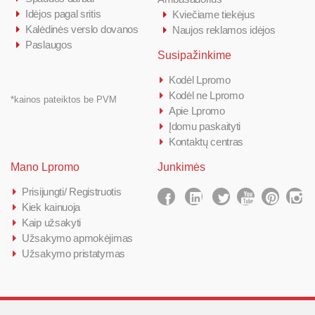
Idėjos pagal sritis
Kviečiame tiekėjus
Kalėdinės verslo dovanos
Naujos reklamos idėjos
Paslaugos
Susipažinkime
Kodėl Lpromo
Kodėl ne Lpromo
*kainos pateiktos be PVM
Apie Lpromo
Įdomu paskaityti
Kontaktų centras
Mano Lpromo
Junkimės
Prisijungti/ Registruotis
Kiek kainuoja
Kaip užsakyti
Užsakymo apmokėjimas
Užsakymo pristatymas