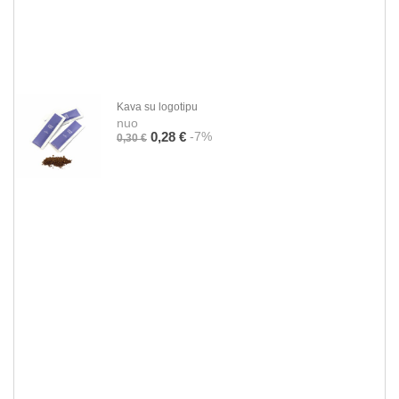
Kava su logotipu
nuo
-7%
0,28 €
0,30 €