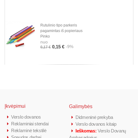
Rutulinio tipo parkeris
pagamintas iš popieriaus
Pinko
nuo
-9%
0,15 €
0,17 €
Įkvėpimui
Galimybės
Verslo dovanos
Didmeninė prekyba
Reklaminiai stendai
Verslo dovanos kitaip
Reklaminė tekstilė
Ieškomas:
Verslo Dovanų
Spaudos darbai
Ambasadorius