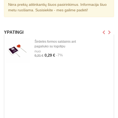
Nėra prekių atitinkantių šiuos pasirinkimus. Informacija šiuo
metu ruošiama. Susisiekite - mes galime padėti!
YPATINGI
Širdelės formos saldainis ant
pagaliuko su logotipu
nuo
-7%
0,29 €
0,31 €