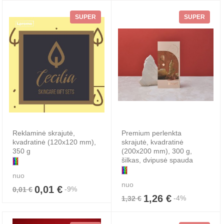
SUPER
SUPER
Reklaminė skrajutė,
Premium perlenkta
kvadratinė (120x120 mm),
skrajutė, kvadratinė
350 g
(200x200 mm), 300 g,
šilkas, dvipusė spauda
nuo
nuo
0,01 €
-9%
0,01 €
1,26 €
-4%
1,32 €