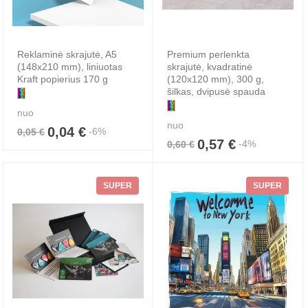
Reklaminė skrajutė, A5
Premium perlenkta
(148x210 mm), liniuotas
skrajutė, kvadratinė
Kraft popierius 170 g
(120x120 mm), 300 g,
šilkas, dvipusė spauda
nuo
nuo
0,04 €
-6%
0,05 €
0,57 €
-4%
0,60 €
SUPER
SUPER