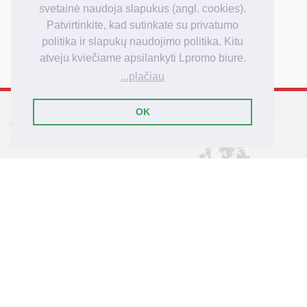
Kiek kainuoja
svetainė naudoja slapukus (angl. cookies).
Kaip užsakyti
Patvirtinkite, kad sutinkate su privatumo
Užsakymo apmokėjimas
politika ir slapukų naudojimo politika. Kitu
Užsakymo pristatymas
atveju kviečiame apsilankyti Lpromo biure.
...plačiau
OK
Tarptautinis reklamos
agenturos Lpromo tinklas
Lietuva
Latvija
Lenkija
Didžioji Britanija
Vokietija
© 2007-2025 Lpromo.Lt
- čia gyvena reklamos idėjos!
Lpromo.Lt