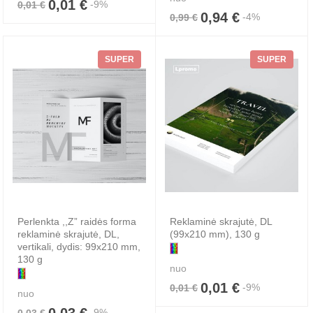
0,01 €
-9%
0,01 €
0,94 €
-4%
0,99 €
SUPER
SUPER
Perlenkta ,,Z” raidės forma
Reklaminė skrajutė, DL
reklaminė skrajutė, DL,
(99x210 mm), 130 g
vertikali, dydis: 99x210 mm,
130 g
nuo
0,01 €
-9%
0,01 €
nuo
0,03 €
-9%
0,03 €