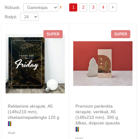
1
2
3
4
Rūšiuoti:
Rodyti:
SUPER
SUPER
Reklaminė skrajutė, A5
Premium perlenkta
(148x210 mm),
skrajutė, vertikali, A5
ofsetas/nepadengta 120 g
(148x210 mm), 300 g,
šilkas, dvipusė spauda
nuo
nuo