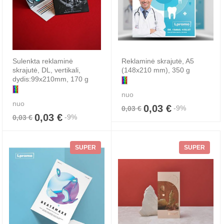
Sulenkta reklaminė
Reklaminė skrajutė, A5
skrajutė, DL, vertikali,
(148x210 mm), 350 g
dydis:99x210mm, 170 g
nuo
nuo
0,03 €
-9%
0,03 €
0,03 €
-9%
0,03 €
SUPER
SUPER