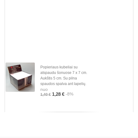
Popieriaus kubeliai su
atspaudu šonuose 7 x 7 cm.
Aukštis 5 cm. Su pilna
spaudos spalva ant lapelių.
nuo
-8%
1,28 €
1,40 €