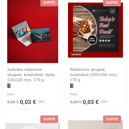
SUPER
SUPER
Sulenkta reklaminė
Reklaminė skrajutė,
skrajutė, kvadratinė, dydis:
kvadratinė (200x200 mm),
120x120 mm, 170 g
170 g
nuo
nuo
0,03 €
0,03 €
-9%
-9%
0,03 €
0,03 €
SUPER
SUPER