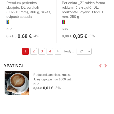
Premium perlenkta
Perlenkta ,,Z” raidės forma
skrajutė, DL vertikali
reklaminė skrajutė, DL,
(99x210 mm), 300 g, šilkas,
horizontali, dydis: 99x210
dvipusė spauda
mm, 250 g
nuo
nuo
0,68 €
0,05 €
-4%
-9%
0,71 €
0,06 €
1
2
3
4
Rodyti:
YPATINGI
Rudas reklaminis cukrus su
Jūsų logotipu nuo 1000 vnt.
nuo
-8%
0,01 €
0,01 €