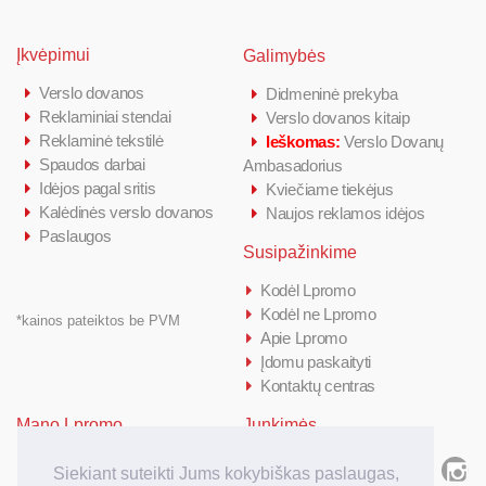
Įkvėpimui
Galimybės
Verslo dovanos
Didmeninė prekyba
Reklaminiai stendai
Verslo dovanos kitaip
Reklaminė tekstilė
Ieškomas:
Verslo Dovanų
Spaudos darbai
Ambasadorius
Idėjos pagal sritis
Kviečiame tiekėjus
Kalėdinės verslo dovanos
Naujos reklamos idėjos
Paslaugos
Susipažinkime
Kodėl Lpromo
Kodėl ne Lpromo
*kainos pateiktos be PVM
Apie Lpromo
Įdomu paskaityti
Kontaktų centras
Mano Lpromo
Junkimės
Prisijungti/ Registruotis
Siekiant suteikti Jums kokybiškas paslaugas,