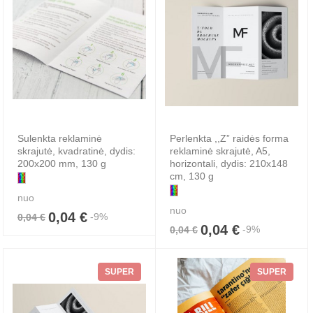
Sulenkta reklaminė
Perlenkta ,,Z” raidės forma
skrajutė, kvadratinė, dydis:
reklaminė skrajutė, A5,
200x200 mm, 130 g
horizontali, dydis: 210x148
cm, 130 g
nuo
nuo
0,04 €
-9%
0,04 €
0,04 €
-9%
0,04 €
SUPER
SUPER