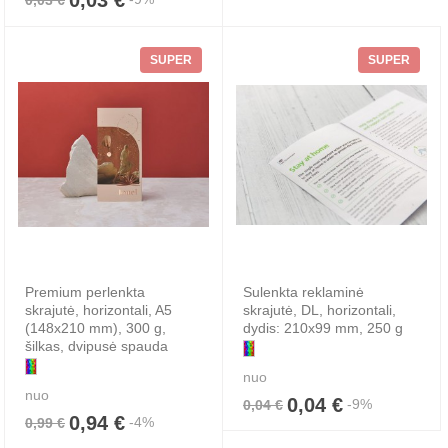
SUPER
SUPER
Premium perlenkta
Sulenkta reklaminė
skrajutė, horizontali, A5
skrajutė, DL, horizontali,
(148x210 mm), 300 g,
dydis: 210x99 mm, 250 g
šilkas, dvipusė spauda
nuo
nuo
0,04 €
-9%
0,04 €
0,94 €
-4%
0,99 €