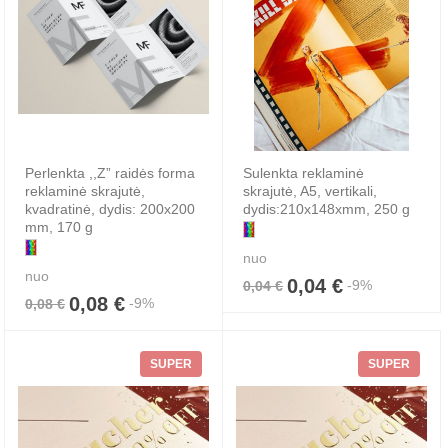
Perlenkta ,,Z” raidės forma
Sulenkta reklaminė
reklaminė skrajutė,
skrajutė, A5, vertikali,
kvadratinė, dydis: 200x200
dydis:210x148xmm, 250 g
mm, 170 g
nuo
nuo
0,04 €
-9%
0,04 €
0,08 €
-9%
0,08 €
SUPER
SUPER