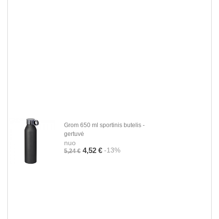
Grom 650 ml sportinis butelis -
gertuvė
nuo
-13%
4,52 €
5,24 €