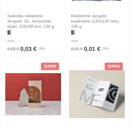
Sulenkta reklaminė
Reklaminė skrajutė,
skrajutė, DL, horizontali,
kvadratinė (120x120 mm),
dydis: 210x99 mm, 130 g
130 g
nuo
nuo
0,03 €
0,01 €
-9%
-9%
0,03 €
0,01 €
SUPER
SUPER