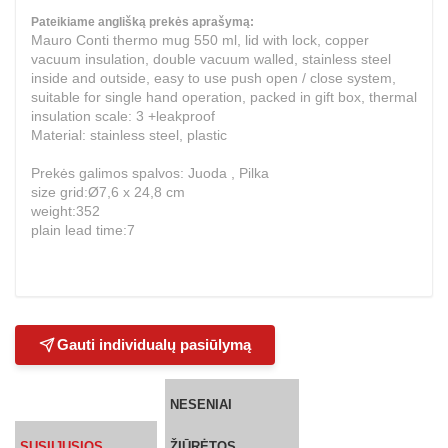
Pateikiame anglišką prekės aprašymą:
Mauro Conti thermo mug 550 ml, lid with lock, copper
vacuum insulation, double vacuum walled, stainless steel
inside and outside, easy to use push open / close system,
suitable for single hand operation, packed in gift box, thermal
insulation scale: 3 +leakproof
Material: stainless steel, plastic
Prekės galimos spalvos: Juoda , Pilka
size grid:Ø7,6 x 24,8 cm
weight:352
plain lead time:7
Gauti individualų pasiūlymą
NESENIAI
SUSIIJUSIOS
ŽIŪRĖTOS