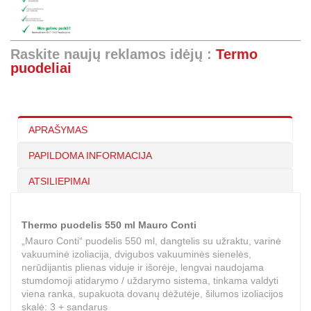
Raskite naujų reklamos idėjų :
Termo
puodeliai
APRAŠYMAS
PAPILDOMA INFORMACIJA
ATSILIEPIMAI
Thermo puodelis 550 ml Mauro Conti
„Mauro Conti“ puodelis 550 ml, dangtelis su užraktu, varinė
vakuuminė izoliacija, dvigubos vakuuminės sienelės,
nerūdijantis plienas viduje ir išorėje, lengvai naudojama
stumdomoji atidarymo / uždarymo sistema, tinkama valdyti
viena ranka, supakuota dovanų dėžutėje, šilumos izoliacijos
skalė: 3 + sandarus