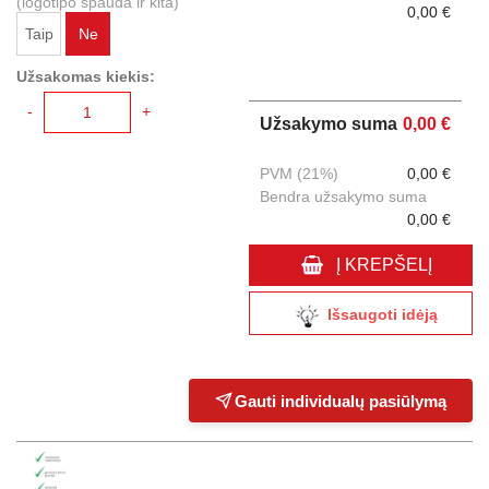
(logotipo spauda ir kita)
0,00 €
Taip
Ne
Užsakomas kiekis:
-
+
Užsakymo suma
0,00 €
PVM (21%)
0,00 €
Bendra užsakymo suma
0,00 €
Į KREPŠELĮ
Išsaugoti idėją
Gauti individualų pasiūlymą