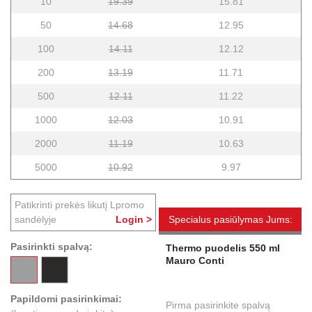
10
19.39
15.81
50
14.68
12.95
100
14.11
12.12
200
13.19
11.71
500
12.11
11.22
1000
12.03
10.91
2000
11.19
10.63
5000
10.92
9.97
Patikrinti prekės likutį Lpromo
sandėlyje
Login >
Specialus pasiūlymas Jums:
Pasirinkti spalvą:
Thermo puodelis 550 ml
Mauro Conti
Papildomi pasirinkimai:
Pirma pasirinkite spalvą