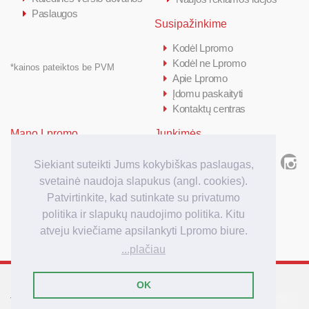
Paslaugos
Susipažinkime
Kodėl Lpromo
Kodėl ne Lpromo
*kainos pateiktos be PVM
Apie Lpromo
Įdomu paskaityti
Kontaktų centras
Mano Lpromo
Junkimės
Prisijungti/ Registruotis
Siekiant suteikti Jums kokybiškas paslaugas,
Kiek kainuoja
svetainė naudoja slapukus (angl. cookies).
Kaip užsakyti
Patvirtinkite, kad sutinkate su privatumo
Užsakymo apmokėjimas
politika ir slapukų naudojimo politika. Kitu
Užsakymo pristatymas
atveju kviečiame apsilankyti Lpromo biure.
...plačiau
OK
Tarptautinis reklamos