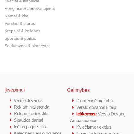
Skėčiai & lietpalčiai
Renginiai & apdovanojimai
Namai & kita
Verslas & biuras
Krepšiai & kelionės
Sportas & poilsis
Saldumynai & skanėstai
Įkvėpimui
Galimybės
Verslo dovanos
Didmeninė prekyba
Reklaminiai stendai
Verslo dovanos kitaip
Reklaminė tekstilė
Ieškomas:
Verslo Dovanų
Spaudos darbai
Ambasadorius
Idėjos pagal sritis
Kviečiame tiekėjus
Kalėdinės verslo dovanos
Naujos reklamos idėjos