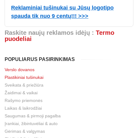
Reklaminiai tušinukai su Jūsų logotipo
spauda tik nuo 9 centų!!! >>>
Raskite naujų reklamos idėjų :
Termo
puodeliai
POPULIARUS PASIRINKIMAS
Verslo dovanos
Plastikiniai tušinukai
Sveikata & priežiūra
Žaidimai & vaikai
Rašymo priemonės
Laikas & laikrodžiai
Saugumas & pirmoji pagalba
Įrankiai, žibintuvėliai & auto
Gėrimas & valgymas