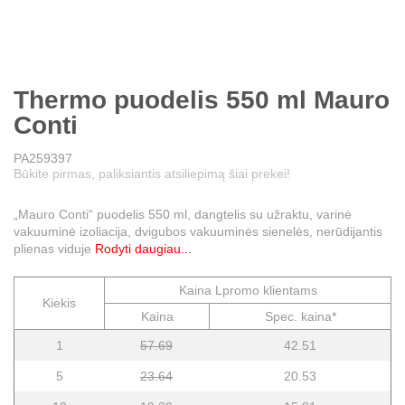
Thermo puodelis 550 ml Mauro
Conti
PA259397
Būkite pirmas, paliksiantis atsiliepimą šiai prekei!
„Mauro Conti“ puodelis 550 ml, dangtelis su užraktu, varinė
vakuuminė izoliacija, dvigubos vakuuminės sienelės, nerūdijantis
plienas viduje
Rodyti daugiau...
Kaina Lpromo klientams
Kiekis
Kaina
Spec. kaina*
1
57.69
42.51
5
23.64
20.53