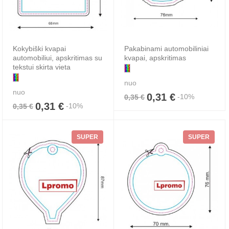
Kokybiški kvapai
Pakabinami automobiliniai
automobiliui, apskritimas su
kvapai, apskritimas
tekstui skirta vieta
nuo
nuo
0,31 €
-10%
0,35 €
0,31 €
-10%
0,35 €
SUPER
SUPER