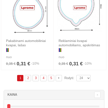
Pakabinami automobiliniai
Reklaminiai kvapai
kvapai, lašas
automobiliams, apskritimas
nuo
nuo
0,31 €
0,31 €
-10%
-10%
0,35 €
0,35 €
1
2
3
4
5
Rodyti:
KAINA