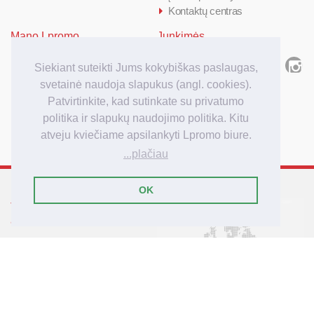
Kontaktų centras
Mano Lpromo
Junkimės
Prisijungti/ Registruotis
Siekiant suteikti Jums kokybiškas paslaugas,
Kiek kainuoja
svetainė naudoja slapukus (angl. cookies).
Kaip užsakyti
Patvirtinkite, kad sutinkate su privatumo
Užsakymo apmokėjimas
politika ir slapukų naudojimo politika. Kitu
Užsakymo pristatymas
atveju kviečiame apsilankyti Lpromo biure.
...plačiau
OK
Tarptautinis reklamos
agenturos Lpromo tinklas
Lietuva
Latvija
Lenkija
Didžioji Britanija
Vokietija