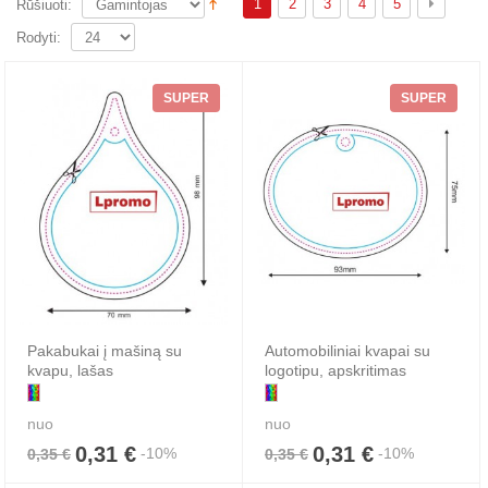
1
2
3
4
5
Rūšiuoti:
Rodyti:
SUPER
SUPER
Pakabukai į mašiną su
Automobiliniai kvapai su
kvapu, lašas
logotipu, apskritimas
nuo
nuo
0,31 €
0,31 €
-10%
-10%
0,35 €
0,35 €