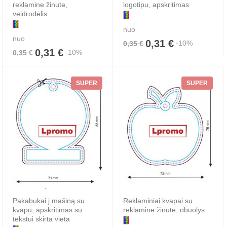
reklamine žinute,
logotipu, apskritimas
veidrodėlis
nuo
nuo
0,31 €
-10%
0,35 €
0,31 €
-10%
0,35 €
SUPER
SUPER
Pakabukai į mašiną su
Reklaminiai kvapai su
kvapu, apskritimas su
reklamine žinute, obuolys
tekstui skirta vieta