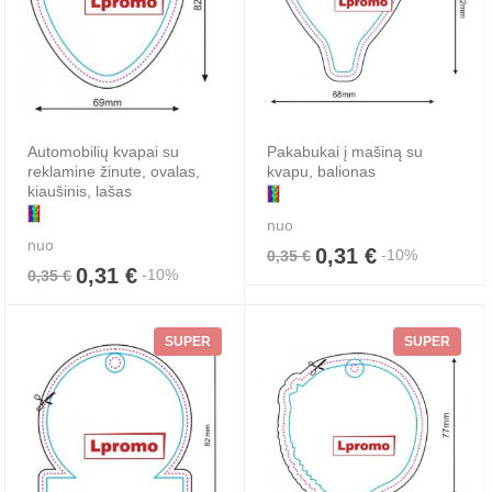
Automobilių kvapai‎ su
Pakabukai į mašiną su
reklamine žinute, ovalas,
kvapu, balionas
kiaušinis, lašas
nuo
nuo
0,31 €
-10%
0,35 €
0,31 €
-10%
0,35 €
SUPER
SUPER