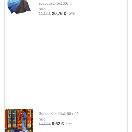
spauda) 145x160cm
nuo
-6%
20,76 €
22,14 €
Grindų Kilimėliai, 60 x 40
nuo
-8%
9,62 €
10,52 €