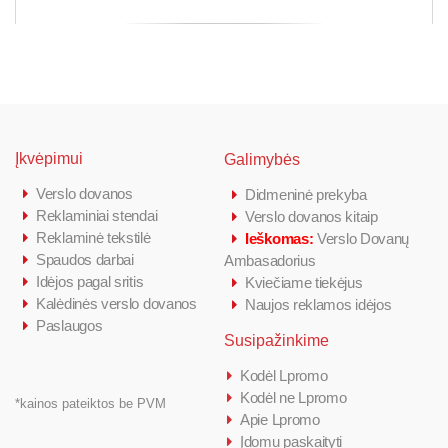
Įkvėpimui
Galimybės
Verslo dovanos
Didmeninė prekyba
Reklaminiai stendai
Verslo dovanos kitaip
Reklaminė tekstilė
Ieškomas:
Verslo Dovanų
Spaudos darbai
Ambasadorius
Idėjos pagal sritis
Kviečiame tiekėjus
Kalėdinės verslo dovanos
Naujos reklamos idėjos
Paslaugos
Susipažinkime
Kodėl Lpromo
Kodėl ne Lpromo
*kainos pateiktos be PVM
Apie Lpromo
Įdomu paskaityti