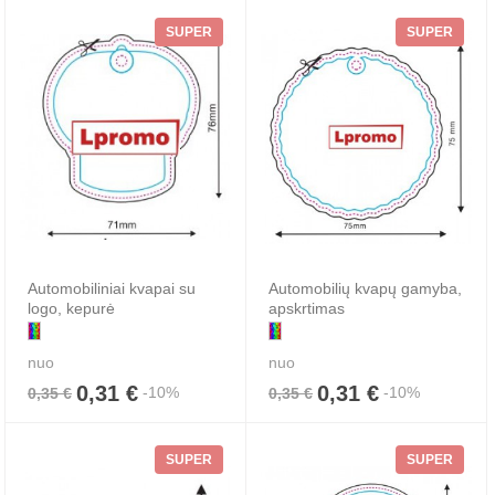
SUPER
SUPER
Automobiliniai kvapai su
Automobilių kvapų gamyba,
logo, kepurė
apskrtimas
nuo
nuo
0,31 €
0,31 €
-10%
-10%
0,35 €
0,35 €
SUPER
SUPER