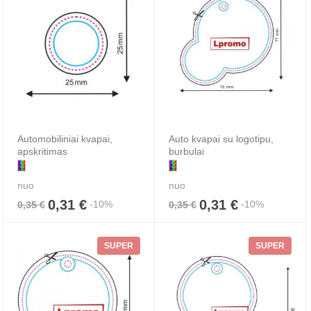
Automobiliniai kvapai,
Auto kvapai su logotipu,
apskritimas
burbulai
nuo
nuo
0,31 €
0,31 €
-10%
-10%
0,35 €
0,35 €
SUPER
SUPER