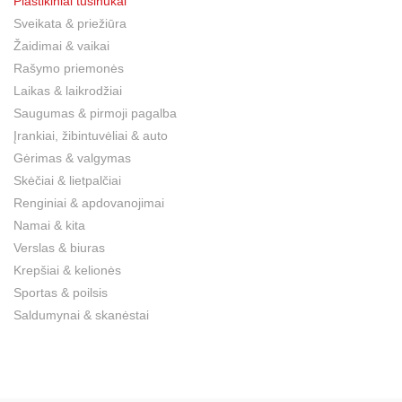
Plastikiniai tušinukai
Sveikata & priežiūra
Žaidimai & vaikai
Rašymo priemonės
Laikas & laikrodžiai
Saugumas & pirmoji pagalba
Įrankiai, žibintuvėliai & auto
Gėrimas & valgymas
Skėčiai & lietpalčiai
Renginiai & apdovanojimai
Namai & kita
Verslas & biuras
Krepšiai & kelionės
Sportas & poilsis
Saldumynai & skanėstai