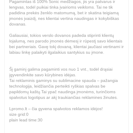
Pagamintas iš 100% Sonic medžiagos, jis yra patvarus ir
lengvas, todėl puikiai tinka įvairioms veikloms. Tai ne tik
padidina prekės ženklo matomumą, bet ir skatina teigiamą
įmonės įvaizdį, nes klientai vertina naudingas ir kokybiškas
dovanas.
Galiausiai, tokios verslo dovanos padeda stiprinti klientų
lojalumą, nes parodo įmonės dėmesį ir rūpestį savo klientais
bei partneriais. Gavę tokį dovaną, klientai jaučiasi vertinami ir
labiau linkę palaikyti ilgalaikius santykius su įmone.
Šį gaminį galima pagaminti vos nuo 1 vnt., todėl drąsiai
įgyvendinkite savo kūrybines idėjas.
Tai reklaminis gaminys su sublimacine spauda – pažangia
technologija, leidžiančia perteikti ryškias spalvas be
papildomų kaštų.Tai ypač naudinga įmonėms, turinčioms
spalvotus logotipus ar akį traukiančias reklamines žinutes.
Lpromo.lt – čia gyvena spalvotos reklamos idėjos!
size grid:0
plain lead time:30