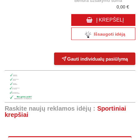
Bendra užsakymo suma
0,00 €
Į KREPŠELĮ
Išsaugoti idėją
Gauti individualų pasiūlymą
Raskite naujų reklamos idėjų :
Sportiniai
krepšiai