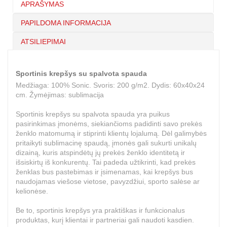
APRAŠYMAS
PAPILDOMA INFORMACIJA
ATSILIEPIMAI
Sportinis krepšys su spalvota spauda
Medžiaga: 100% Sonic. Svoris: 200 g/m2. Dydis: 60x40x24
cm. Žymėjimas: sublimacija
Sportinis krepšys su spalvota spauda yra puikus
pasirinkimas įmonėms, siekiančioms padidinti savo prekės
ženklo matomumą ir stiprinti klientų lojalumą. Dėl galimybės
pritaikyti sublimacinę spaudą, įmonės gali sukurti unikalų
dizainą, kuris atspindėtų jų prekės ženklo identitetą ir
išsiskirtų iš konkurentų. Tai padeda užtikrinti, kad prekės
ženklas bus pastebimas ir įsimenamas, kai krepšys bus
naudojamas viešose vietose, pavyzdžiui, sporto salėse ar
kelionėse.
Be to, sportinis krepšys yra praktiškas ir funkcionalus
produktas, kurį klientai ir partneriai gali naudoti kasdien.