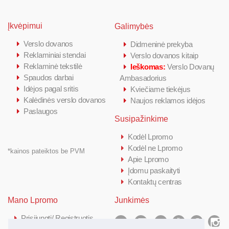
Įkvėpimui
Galimybės
Verslo dovanos
Didmeninė prekyba
Reklaminiai stendai
Verslo dovanos kitaip
Reklaminė tekstilė
Ieškomas:
Verslo Dovanų
Spaudos darbai
Ambasadorius
Idėjos pagal sritis
Kviečiame tiekėjus
Kalėdinės verslo dovanos
Naujos reklamos idėjos
Paslaugos
Susipažinkime
Kodėl Lpromo
Kodėl ne Lpromo
*kainos pateiktos be PVM
Apie Lpromo
Įdomu paskaityti
Kontaktų centras
Mano Lpromo
Junkimės
Prisijungti/ Registruotis