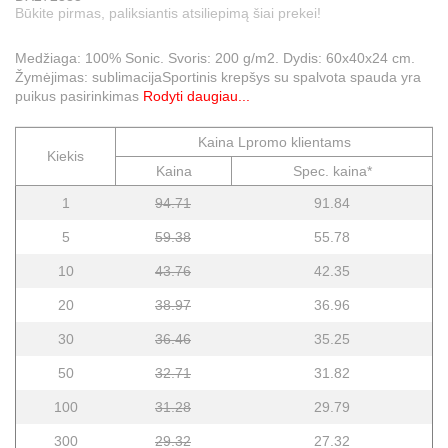
Būkite pirmas, paliksiantis atsiliepimą šiai prekei!
Medžiaga: 100% Sonic. Svoris: 200 g/m2. Dydis: 60x40x24 cm.
Žymėjimas: sublimacijaSportinis krepšys su spalvota spauda yra
puikus pasirinkimas
Rodyti daugiau...
Kaina Lpromo klientams
Kiekis
Kaina
Spec. kaina*
1
94.71
91.84
5
59.38
55.78
10
43.76
42.35
20
38.97
36.96
30
36.46
35.25
50
32.71
31.82
100
31.28
29.79
300
29.32
27.32