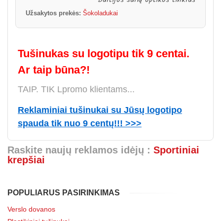
Baltijos šalių optikos tinklas
Užsakytos prekės:
Šokoladukai
Tušinukas su logotipu tik 9 centai.
Ar taip būna?!
TAIP. TIK Lpromo klientams...
Reklaminiai tušinukai su Jūsų logotipo
spauda tik nuo 9 centų!!! >>>
Raskite naujų reklamos idėjų :
Sportiniai
krepšiai
POPULIARUS PASIRINKIMAS
Verslo dovanos