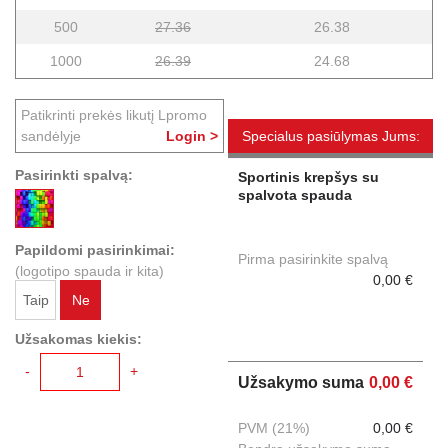
500
27.36
26.38
1000
26.39
24.68
Patikrinti prekės likutį Lpromo
sandėlyje
Login >
Specialus pasiūlymas Jums:
Pasirinkti spalvą:
Sportinis krepšys su
spalvota spauda
Papildomi pasirinkimai:
Pirma pasirinkite spalvą
(logotipo spauda ir kita)
0,00 €
Taip
Ne
Užsakomas kiekis:
-
+
Užsakymo suma
0,00 €
PVM (21%)
0,00 €