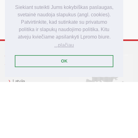
Kiek kainuoja
Kaip užsakyti
Siekiant suteikti Jums kokybiškas paslaugas,
Užsakymo apmokėjimas
svetainė naudoja slapukus (angl. cookies).
Užsakymo pristatymas
Patvirtinkite, kad sutinkate su privatumo
politika ir slapukų naudojimo politika. Kitu
atveju kviečiame apsilankyti Lpromo biure.
...plačiau
Tarptautinis reklamos
OK
agenturos Lpromo tinklas
Lietuva
Latvija
Lenkija
Didžioji Britanija
Vokietija
© 2007-2025 Lpromo.Lt
- čia gyvena reklamos idėjos!
Lpromo.Lt