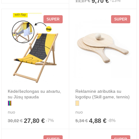
9,70 €
-13%
11,17 €
SUPER
SUPER
Kėdė/šezlongas su atvartu,
Reklaminė atributika su
su Jūsų spauda
logotipu (Skill game, tennis)
nuo
nuo
27,80 €
4,88 €
-7%
-8%
30,02 €
5,34 €