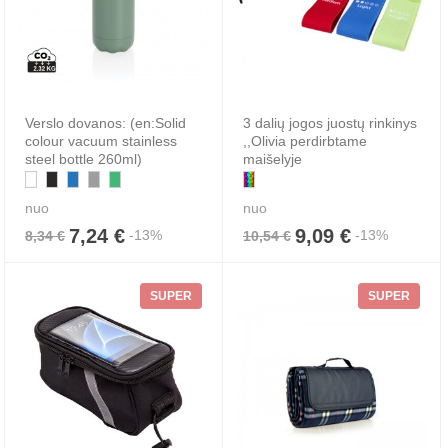
Verslo dovanos: (en:Solid
3 dalių jogos juostų rinkinys
colour vacuum stainless
,,Olivia perdirbtame
steel bottle 260ml)
maišelyje
nuo
nuo
7,24 €
9,09 €
-13%
-13%
8,34 €
10,54 €
SUPER
SUPER