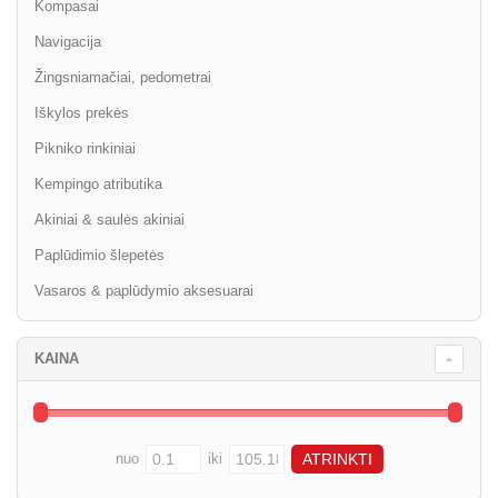
Kompasai
Navigacija
Žingsniamačiai, pedometrai
Iškylos prekės
Pikniko rinkiniai
Kempingo atributika
Akiniai & saulės akiniai
Paplūdimio šlepetės
Vasaros & paplūdymio aksesuarai
KAINA
nuo
iki