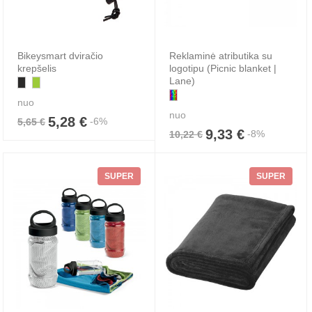
Bikeysmart dviračio
Reklaminė atributika su
krepšelis
logotipu (Picnic blanket |
Lane)
nuo
nuo
5,28 €
-6%
5,65 €
9,33 €
-8%
10,22 €
SUPER
SUPER