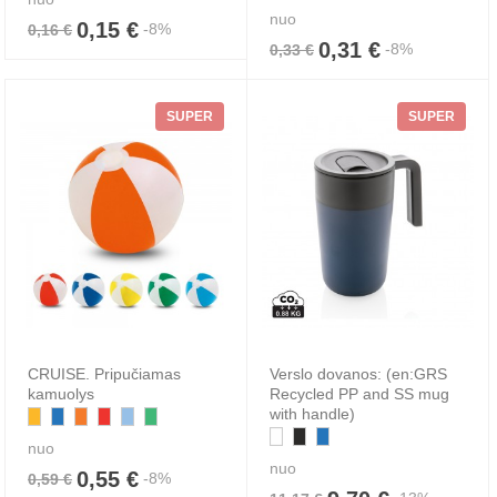
nuo
0,15 €
-8%
0,16 €
0,31 €
-8%
0,33 €
SUPER
SUPER
CRUISE. Pripučiamas
Verslo dovanos: (en:GRS
kamuolys
Recycled PP and SS mug
with handle)
nuo
nuo
0,55 €
-8%
0,59 €