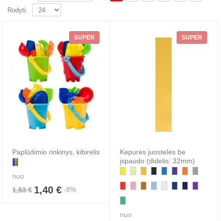
Rodyti:
SUPER
SUPER
Paplūdimio rinkinys, kibirėlis
Kepurės juostelės be
įspaudo (didelis: 32mm)
nuo
1,40 €
-8%
1,53 €
nuo