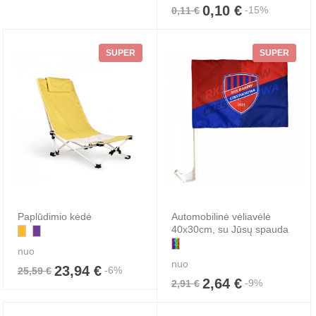
0,10 €
-15%
0,11 €
SUPER
SUPER
Paplūdimio kėdė
Automobilinė vėliavėlė
40x30cm, su Jūsų spauda
nuo
nuo
23,94 €
-6%
25,59 €
2,64 €
-9%
2,91 €