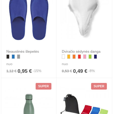
Neaustinės šlepetės
Dviračio sėdynės danga
nuo
nuo
0,95 €
0,49 €
-15%
-8%
1,12 €
0,53 €
SUPER
SUPER