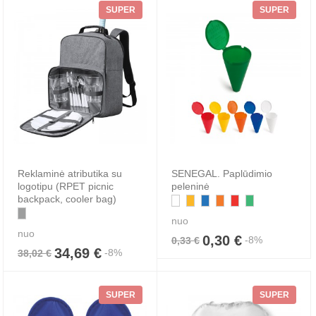
SUPER
SUPER
Reklaminė atributika su
SENEGAL. Paplūdimio
logotipu (RPET picnic
peleninė
backpack, cooler bag)
nuo
nuo
0,30 €
-8%
0,33 €
34,69 €
-8%
38,02 €
SUPER
SUPER