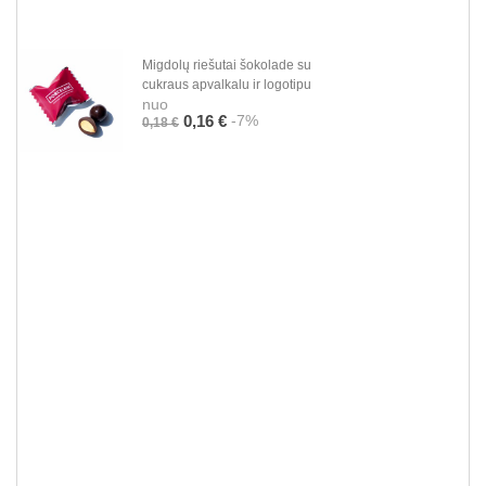
Migdolų riešutai šokolade su
cukraus apvalkalu ir logotipu
nuo
-7%
0,16 €
0,18 €