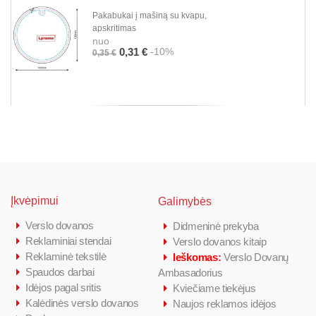
Pakabukai į mašiną su kvapu,
apskritimas
nuo
-10%
0,31 €
0,35 €
Įkvėpimui
Galimybės
Verslo dovanos
Didmeninė prekyba
Reklaminiai stendai
Verslo dovanos kitaip
Reklaminė tekstilė
Ieškomas:
Verslo Dovanų
Spaudos darbai
Ambasadorius
Idėjos pagal sritis
Kviečiame tiekėjus
Kalėdinės verslo dovanos
Naujos reklamos idėjos