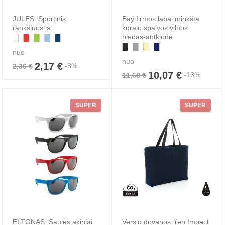
JULES. Sportinis
Bay firmos labai minkšta
rankšluostis
koralo spalvos vilnos
pledas-antklodė
nuo
nuo
2,17 €
-8%
2,36 €
10,07 €
-13%
11,68 €
SUPER
SUPER
ELTONAS. Saulės akiniai
Verslo dovanos: (en:Impact