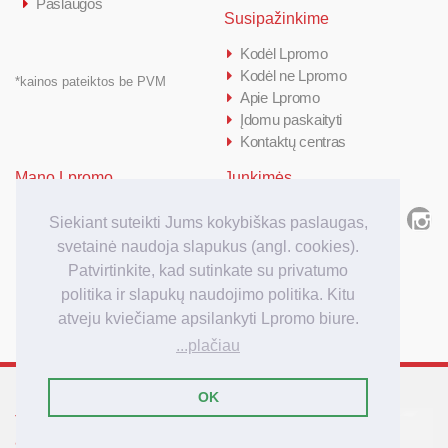
Paslaugos
Susipažinkime
Kodėl Lpromo
Kodėl ne Lpromo
*kainos pateiktos be PVM
Apie Lpromo
Įdomu paskaityti
Kontaktų centras
Mano Lpromo
Junkimės
Prisijungti/ Registruotis
Siekiant suteikti Jums kokybiškas paslaugas,
Kiek kainuoja
svetainė naudoja slapukus (angl. cookies).
Kaip užsakyti
Patvirtinkite, kad sutinkate su privatumo
Užsakymo apmokėjimas
politika ir slapukų naudojimo politika. Kitu
Užsakymo pristatymas
atveju kviečiame apsilankyti Lpromo biure.
...plačiau
OK
Tarptautinis reklamos
agenturos Lpromo tinklas