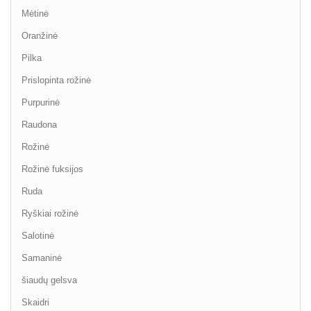
Mėtinė
Oranžinė
Pilka
Prislopinta rožinė
Purpurinė
Raudona
Rožinė
Rožinė fuksijos
Ruda
Ryškiai rožinė
Salotinė
Samaninė
šiaudų gelsva
Skaidri