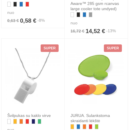
Aware™ 285 gsm rcanvas
large cooler tote undyed)
nuo
0,58 €
-8%
0,63 €
nuo
14,52 €
-13%
16,72 €
SUPER
SUPER
Švilpukas su kaklo virve
JURUA. Sulankstoma
skraidanti lėkštė
nuo