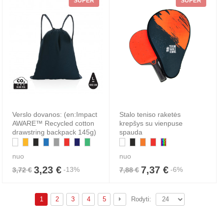
SUPER
SUPER
Verslo dovanos: (en:Impact
Stalo teniso raketės
AWARE™ Recycled cotton
krepšys su vienpuse
drawstring backpack 145g)
spauda
nuo
nuo
3,23 €
7,37 €
-13%
-6%
3,72 €
7,88 €
1
2
3
4
5
Rodyti: