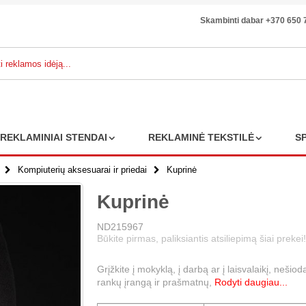
Skambinti dabar +370 650 
REKLAMINIAI STENDAI
REKLAMINĖ TEKSTILĖ
S
Kompiuterių aksesuarai ir priedai
Kuprinė
Kuprinė
ND215967
Būkite pirmas, paliksiantis atsiliepimą šiai prekei!
Grįžkite į mokyklą, į darbą ar į laisvalaikį, neš
rankų įrangą ir prašmatnų,
Rodyti daugiau...