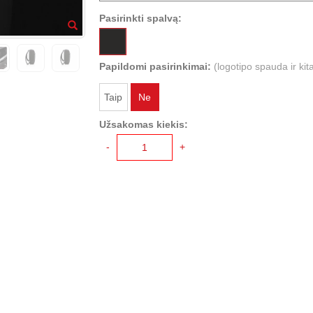
Pasirinkti spalvą:
Papildomi pasirinkimai:
(logotipo spauda ir kit
Taip
Ne
Užsakomas kiekis:
-
+