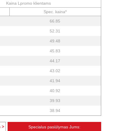
Kaina Lpromo klientams
Spec. kaina*
66.85
52.31
49.48
45.83
44.17
43.02
41.94
40.92
39.93
38.94
 >
Specialus pasiūlymas Jums: