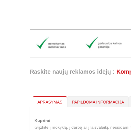
Raskite naujų reklamos idėjų :
Kompi
APRAŠYMAS
PAPILDOMA INFORMACIJA
Kuprinė
Grįžkite į mokyklą, į darbą ar į laisvalaikį, nešioda