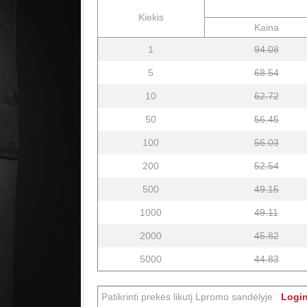
Kiekis
Kaina
1
94.08
5
68.54
10
62.72
50
56.45
100
56.03
200
52.54
500
49.15
1000
49.11
2000
45.82
5000
44.83
Patikrinti prekės likutį Lpromo sandėlyje
Login