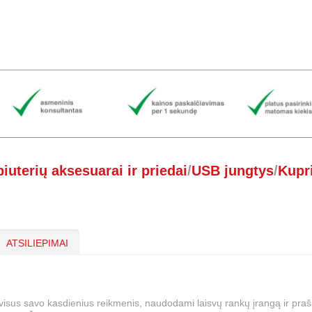
uterių aksesuarai ir priedai
/
USB jungtys
/
Kupr
ATSILIEPIMAI
mi visus savo kasdienius reikmenis, naudodami laisvų rankų įrangą ir praš