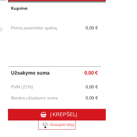
Kuprinė
Pirma pasirinkite spalvą
0,00 €
a)
Užsakymo suma
0,00 €
PVM (21%)
0,00 €
Bendra užsakymo suma
0,00 €
Į KREPŠELĮ
Išsaugoti idėją