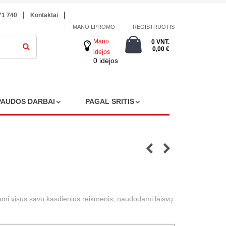
71 740
Kontaktai
MANO LPROMO
REGISTRUOTIS
Mano
0 VNT.
0,00 €
idėjos
0 idėjos
PAUDOS DARBAI
PAGAL SRITIS
iodami visus savo kasdienius reikmenis, naudodami laisvų