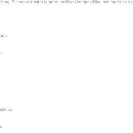
išenę. Ši lengva ir tvirta kuprinė pasižymi kompaktiška, minimalistine
auda
a
nsferas
a