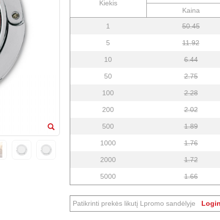
Kiekis
Kaina
1
50.45
5
11.92
10
6.44
50
2.75
100
2.28
200
2.02
500
1.89
1000
1.76
2000
1.72
5000
1.66
Patikrinti prekės likutį Lpromo sandėlyje
Login