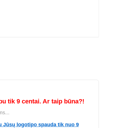
u tik 9 centai. Ar taip būna?!
ms...
u Jūsų logotipo spauda tik nuo 9