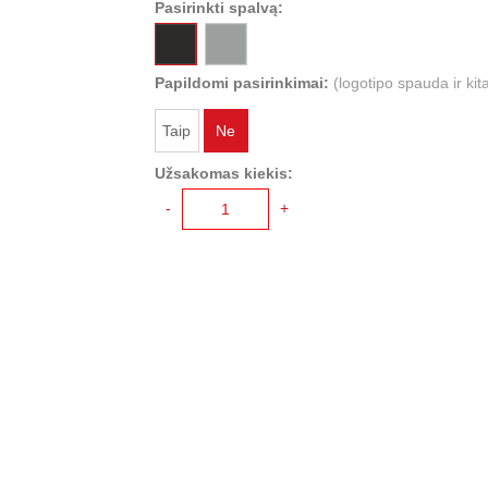
Pasirinkti spalvą:
Papildomi pasirinkimai:
(logotipo spauda ir kit
Taip
Ne
Užsakomas kiekis:
-
+