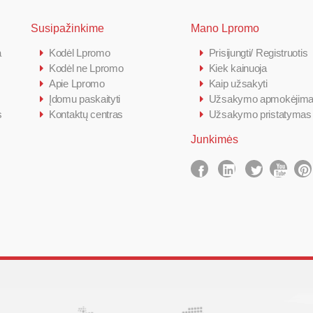
Susipažinkime
Mano Lpromo
a
Kodėl Lpromo
Prisijungti/ Registruotis
Kodėl ne Lpromo
Kiek kainuoja
Apie Lpromo
Kaip užsakyti
Įdomu paskaityti
Užsakymo apmokėjim
s
Kontaktų centras
Užsakymo pristatymas
Junkimės