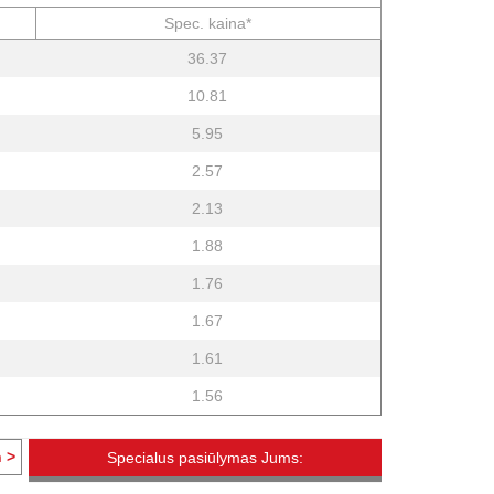
Spec. kaina*
36.37
10.81
5.95
2.57
2.13
1.88
1.76
1.67
1.61
1.56
 >
Specialus pasiūlymas Jums: