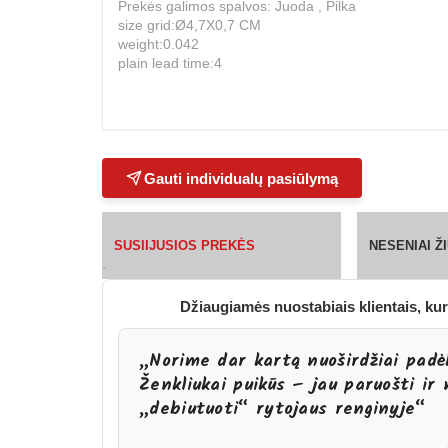
Prekės galimos spalvos: Juoda , Pilka
size grid:Ø4,7X0,7 CM
weight:0.042
plain lead time:4
Gauti individualų pasiūlymą
SUSIIJUSIOS PREKĖS
NESENIAI 
`
Džiaugiamės nuostabiais klientais, kur
„Norime dar kartą nuoširdžiai padėk
Ženkliukai puikūs – jau paruošti ir
„debiutuoti“ rytojaus renginyje“