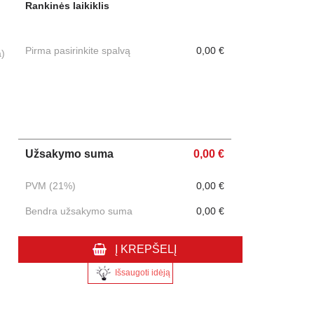
Rankinės laikiklis
Pirma pasirinkite spalvą
0,00 €
a)
Užsakymo suma
0,00 €
PVM (21%)
0,00 €
Bendra užsakymo suma
0,00 €
Į KREPŠELĮ
Išsaugoti idėją