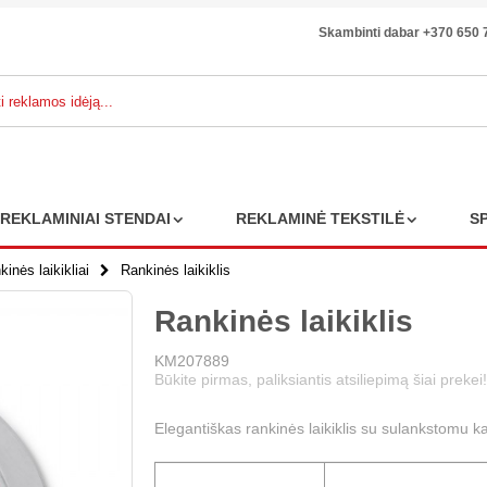
Skambinti dabar +370 650 
REKLAMINIAI STENDAI
REKLAMINĖ TEKSTILĖ
S
kinės laikikliai
Rankinės laikiklis
Rankinės laikiklis
KM207889
Būkite pirmas, paliksiantis atsiliepimą šiai prekei!
Elegantiškas rankinės laikiklis su sulankstomu ka