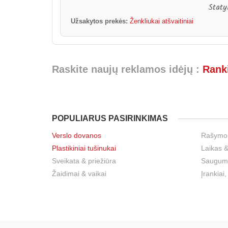
Staty
Užsakytos prekės:
Ženkliukai atšvaitiniai
Raskite naujų reklamos idėjų :
Ranki
POPULIARUS PASIRINKIMAS
Verslo dovanos
Rašymo
Plastikiniai tušinukai
Laikas &
Sveikata & priežiūra
Sauguma
Žaidimai & vaikai
Įrankiai,