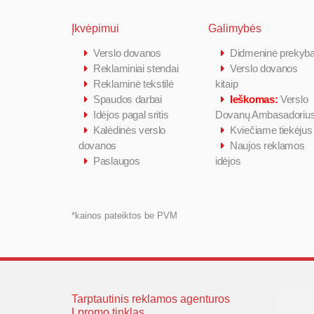
Įkvėpimui
Galimybės
Verslo dovanos
Didmeninė prekyb
Reklaminiai stendai
Verslo dovanos
Reklaminė tekstilė
kitaip
Spaudos darbai
Ieškomas:
Verslo
Idėjos pagal sritis
Dovanų Ambasadoriu
Kalėdinės verslo
Kviečiame tiekėjus
dovanos
Naujos reklamos
Paslaugos
idėjos
*kainos pateiktos be PVM
Tarptautinis reklamos agenturos
Lpromo tinklas