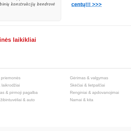
binių konstrukcijų bendrovė
centų!!! >>>
nės laikikliai
 priemonės
Gėrimas & valgymas
 laikrodžiai
Skėčiai & lietpalčiai
s & pirmoji pagalba
Renginiai & apdovanojimai
 žibintuvėliai & auto
Namai & kita