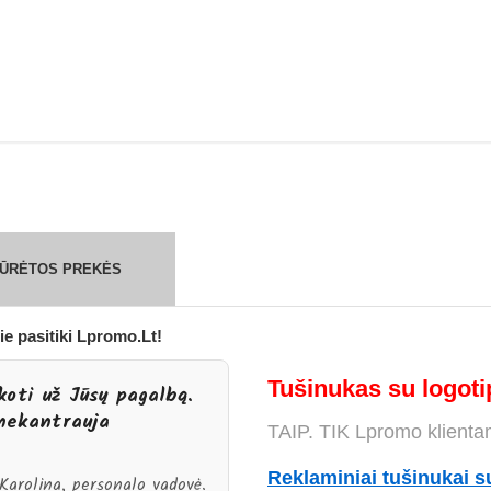
ŽIŪRĖTOS PREKĖS
ie pasitiki Lpromo.Lt!
Tušinukas su logotip
oti už Jūsų pagalbą.
 nekantrauja
TAIP. TIK Lpromo klienta
Reklaminiai tušinukai s
Karolina, personalo vadovė.