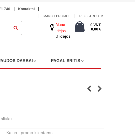
71 740
Kontaktai
MANO LPROMO
REGISTRUOTIS
Mano
0 VNT.
0,00 €
idėjos
0 idėjos
PAUDOS DARBAI
PAGAL SRITIS
bliuku.
Kaina Lpromo klientams