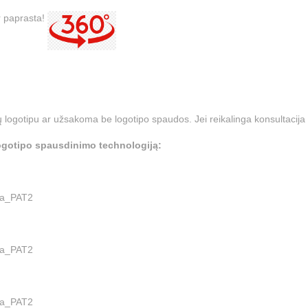
ir paprasta!
 logotipu ar užsakoma be logotipo spaudos. Jei reikalinga konsultacija 
 logotipo spausdinimo technologiją:
rafija_PAT2
rafija_PAT2
rafija_PAT2