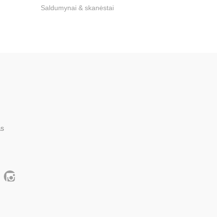
Saldumynai & skanėstai
as