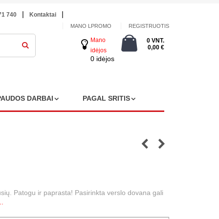
71 740
Kontaktai
MANO LPROMO
REGISTRUOTIS
Mano
0 VNT.
0,00 €
idėjos
0 idėjos
PAUDOS DARBAI
PAGAL SRITIS
usių. Patogu ir paprasta! Pasirinkta verslo dovana gali
..