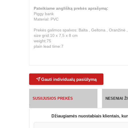
Pateikiame anglišką prekės aprašymą:
Piggy bank
Material: PVC
Prekės galimos spalvos: Balta , Geltona , Oranžinė ,
size grid:10 x 7,5 x 8 cm
weight:75
plain lead time:7
Gauti individualų pasiūlymą
SUSIIJUSIOS PREKĖS
NESENIAI 
`
Džiaugiamės nuostabiais klientais, kur