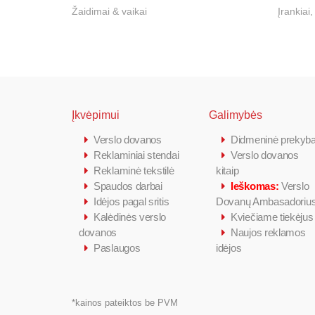
Žaidimai & vaikai
Įrankiai,
Įkvėpimui
Galimybės
Verslo dovanos
Didmeninė prekyb
Reklaminiai stendai
Verslo dovanos
Reklaminė tekstilė
kitaip
Spaudos darbai
Ieškomas:
Verslo
Idėjos pagal sritis
Dovanų Ambasadoriu
Kalėdinės verslo
Kviečiame tiekėjus
dovanos
Naujos reklamos
Paslaugos
idėjos
*kainos pateiktos be PVM