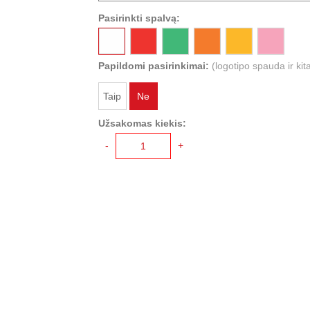
Pasirinkti spalvą:
Papildomi pasirinkimai:
(logotipo spauda ir kit
Taip
Ne
Užsakomas kiekis:
-
+