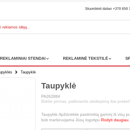
Skambinti dabar +370 650 
REKLAMINIAI STENDAI
REKLAMINĖ TEKSTILĖ
S
upyklės
Taupyklė
Taupyklė
PA262884
Būkite pirmas, paliksiantis atsiliepimą šiai prekei!
Taupyklė.Apžiūrėkite pasitrinktą gaminį iš visų p
būti markiruojama Jūsų logotipu
Rodyti daugiau.