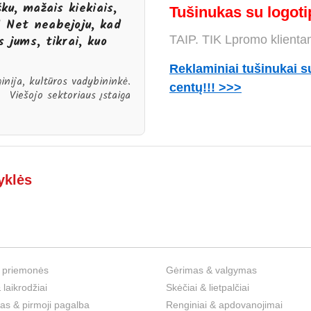
ku, mažais kiekiais,
Tušinukas su logotip
! Net neabejoju, kad
 jums, tikrai, kuo
TAIP. TIK Lpromo klienta
Reklaminiai tušinukai s
ginija, kultūros vadybininkė.
centų!!! >>>
Viešojo sektoriaus įstaiga
yklės
 priemonės
Gėrimas & valgymas
 laikrodžiai
Skėčiai & lietpalčiai
s & pirmoji pagalba
Renginiai & apdovanojimai