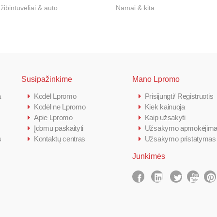
 žibintuvėliai & auto
Namai & kita
Susipažinkime
Mano Lpromo
a
Kodėl Lpromo
Prisijungti/ Registruotis
Kodėl ne Lpromo
Kiek kainuoja
Apie Lpromo
Kaip užsakyti
Įdomu paskaityti
Užsakymo apmokėjim
s
Kontaktų centras
Užsakymo pristatymas
Junkimės