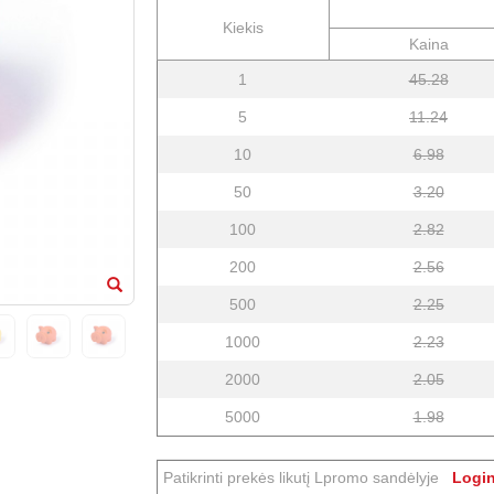
Kiekis
Kaina
1
45.28
5
11.24
10
6.98
50
3.20
100
2.82
200
2.56
500
2.25
1000
2.23
2000
2.05
5000
1.98
Patikrinti prekės likutį Lpromo sandėlyje
Login