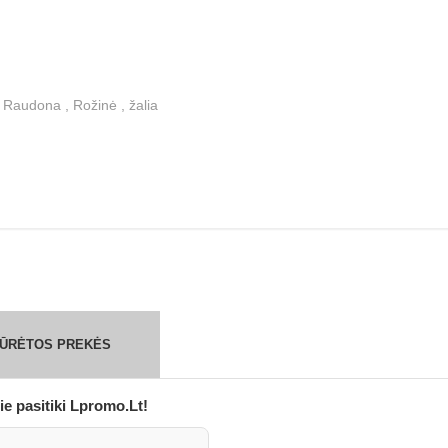
 Raudona , Rožinė , žalia
ŽIŪRĖTOS PREKĖS
ie pasitiki Lpromo.Lt!