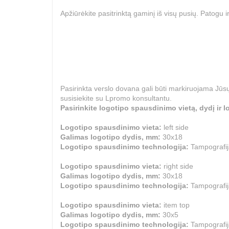
Apžiūrėkite pasitrinktą gaminį iš visų pusių. Patogu 
Pasirinkta verslo dovana gali būti markiruojama Jūsų
susisiekite su Lpromo konsultantu.
Pasirinkite logotipo spausdinimo vietą, dydį ir
Logotipo spausdinimo vieta:
left side
Galimas logotipo dydis, mm:
30x18
Logotipo spausdinimo technologija:
Tampog
Logotipo spausdinimo vieta:
right side
Galimas logotipo dydis, mm:
30x18
Logotipo spausdinimo technologija:
Tampog
Logotipo spausdinimo vieta:
item top
Galimas logotipo dydis, mm:
30x5
Logotipo spausdinimo technologija:
Tampog