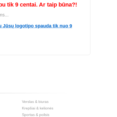
u tik 9 centai. Ar taip būna?!
ms...
u Jūsų logotipo spauda tik nuo 9
Verslas & biuras
Krepšiai & kelionės
Sportas & poilsis