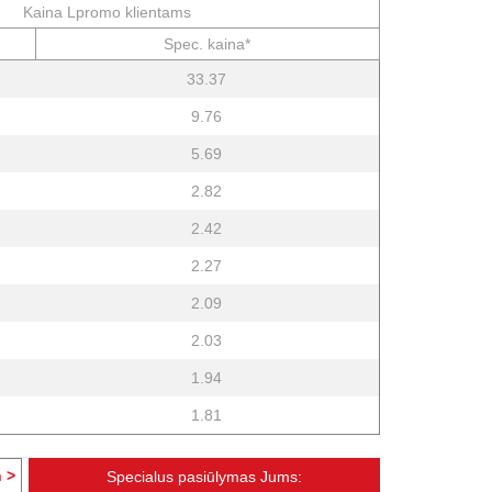
Kaina Lpromo klientams
Spec. kaina*
33.37
9.76
5.69
2.82
2.42
2.27
2.09
2.03
1.94
1.81
 >
Specialus pasiūlymas Jums: