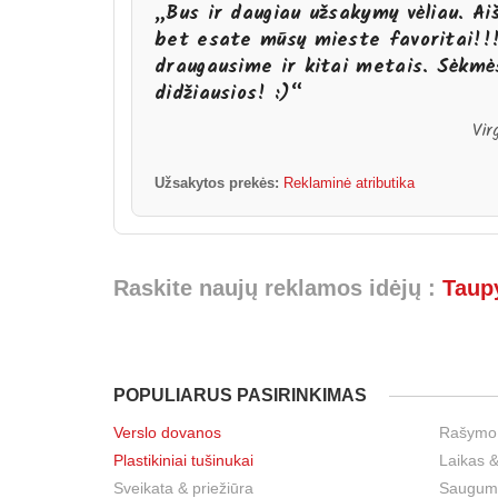
„Bus ir daugiau užsakymų vėliau. Aiš
bet esate mūsų mieste favoritai!!
draugausime ir kitai metais. Sėkmės
didžiausios! :)“
Vir
Užsakytos prekės:
Reklaminė atributika
Raskite naujų reklamos idėjų :
Taup
POPULIARUS PASIRINKIMAS
Verslo dovanos
Rašymo
Plastikiniai tušinukai
Laikas &
Sveikata & priežiūra
Sauguma