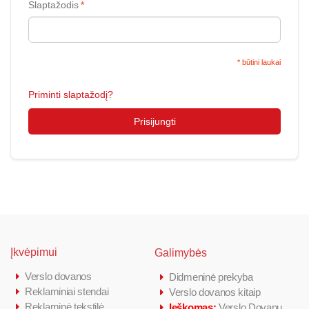
Slaptažodis
*
* būtini laukai
Priminti slaptažodį?
Prisijungti
Įkvėpimui
Galimybės
Verslo dovanos
Didmeninė prekyba
Reklaminiai stendai
Verslo dovanos kitaip
Reklaminė tekstilė
Ieškomas:
Verslo Dovanų