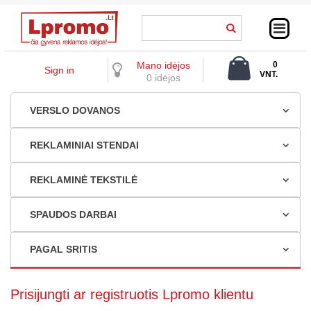
Mano idėjos
0
Sign in
VNT.
0 idėjos
0,00 €
VERSLO DOVANOS
REKLAMINIAI STENDAI
REKLAMINĖ TEKSTILĖ
SPAUDOS DARBAI
PAGAL SRITIS
Prisijungti ar registruotis Lpromo klientu