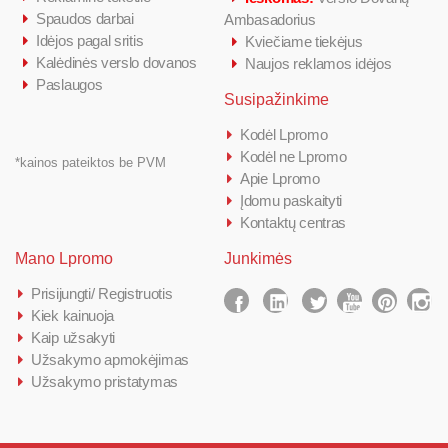
Spaudos darbai
Ambasadorius
Idėjos pagal sritis
Kviečiame tiekėjus
Kalėdinės verslo dovanos
Naujos reklamos idėjos
Paslaugos
Susipažinkime
Kodėl Lpromo
Kodėl ne Lpromo
*kainos pateiktos be PVM
Apie Lpromo
Įdomu paskaityti
Kontaktų centras
Mano Lpromo
Junkimės
Prisijungti/ Registruotis
Kiek kainuoja
Kaip užsakyti
Užsakymo apmokėjimas
Užsakymo pristatymas