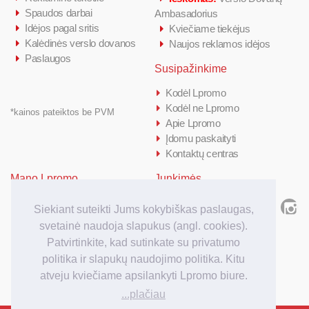
Spaudos darbai
Ambasadorius
Idėjos pagal sritis
Kviečiame tiekėjus
Kalėdinės verslo dovanos
Naujos reklamos idėjos
Paslaugos
Susipažinkime
Kodėl Lpromo
Kodėl ne Lpromo
*kainos pateiktos be PVM
Apie Lpromo
Įdomu paskaityti
Kontaktų centras
Mano Lpromo
Junkimės
Prisijungti/ Registruotis
Siekiant suteikti Jums kokybiškas paslaugas,
Kiek kainuoja
svetainė naudoja slapukus (angl. cookies).
Kaip užsakyti
Patvirtinkite, kad sutinkate su privatumo
Užsakymo apmokėjimas
politika ir slapukų naudojimo politika. Kitu
Užsakymo pristatymas
atveju kviečiame apsilankyti Lpromo biure.
...plačiau