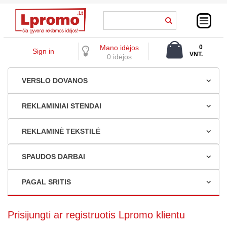
Mano idėjos
0
Sign in
VNT.
0 idėjos
0,00 €
VERSLO DOVANOS
REKLAMINIAI STENDAI
REKLAMINĖ TEKSTILĖ
SPAUDOS DARBAI
PAGAL SRITIS
Prisijungti ar registruotis Lpromo klientu