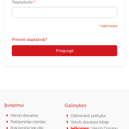
Slaptažodis
*
* būtini laukai
Priminti slaptažodį?
Prisijungti
Įkvėpimui
Galimybės
Verslo dovanos
Didmeninė prekyba
Reklaminiai stendai
Verslo dovanos kitaip
Reklaminė tekstilė
Ieškomas:
Verslo Dovanų