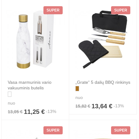
SUPER
SUPER
Vasa marmurinis vario
„Grate“ 5 dalių BBQ rinkinys
vakuuminis butelis
nuo
nuo
13,64 €
-13%
15,82 €
11,25 €
-13%
13,05 €
SUPER
SUPER