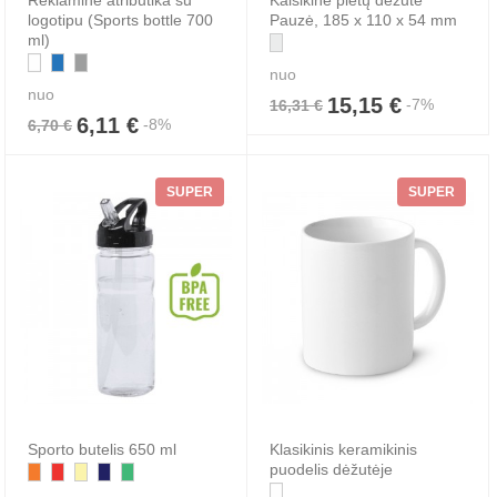
Reklaminė atributika su
Kalsikinė pietų dėžutė
logotipu (Sports bottle 700
Pauzė, 185 x 110 x 54 mm
ml)
nuo
nuo
15,15 €
-7%
16,31 €
6,11 €
-8%
6,70 €
SUPER
SUPER
Sporto butelis 650 ml
Klasikinis keramikinis
puodelis dėžutėje