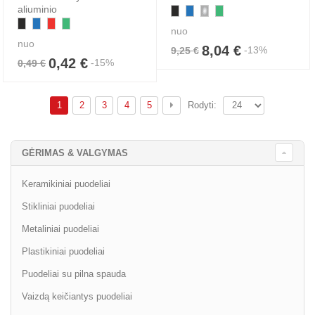
aliuminio
nuo
nuo
8,04 €
-13%
9,25 €
0,42 €
-15%
0,49 €
1
2
3
4
5
Rodyti:
GĖRIMAS & VALGYMAS
Keramikiniai puodeliai
Stikliniai puodeliai
Metaliniai puodeliai
Plastikiniai puodeliai
Puodeliai su pilna spauda
Vaizdą keičiantys puodeliai