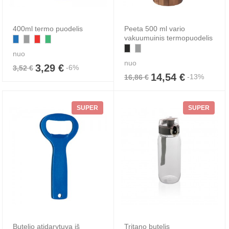
400ml termo puodelis
Peeta 500 ml vario
vakuumuinis termopuodelis
nuo
nuo
3,29 €
-6%
3,52 €
14,54 €
-13%
16,86 €
SUPER
SUPER
Butelio atidarytuva iš
Tritano butelis