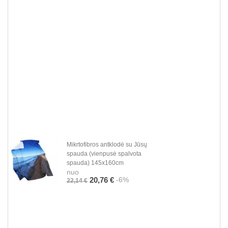
Mikrtofibros antklodė su Jūsų
spauda (vienpusė spalvota
spauda) 145x160cm
nuo
-6%
20,76 €
22,14 €