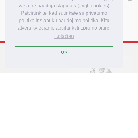
Kiek kainuoja
svetainė naudoja slapukus (angl. cookies).
Kaip užsakyti
Patvirtinkite, kad sutinkate su privatumo
Užsakymo apmokėjimas
politika ir slapukų naudojimo politika. Kitu
Užsakymo pristatymas
atveju kviečiame apsilankyti Lpromo biure.
...plačiau
OK
Tarptautinis reklamos
agenturos Lpromo tinklas
Lietuva
Latvija
Lenkija
Didžioji Britanija
Vokietija
© 2007-2025 Lpromo.Lt
- čia gyvena reklamos idėjos!
Lpromo.Lt