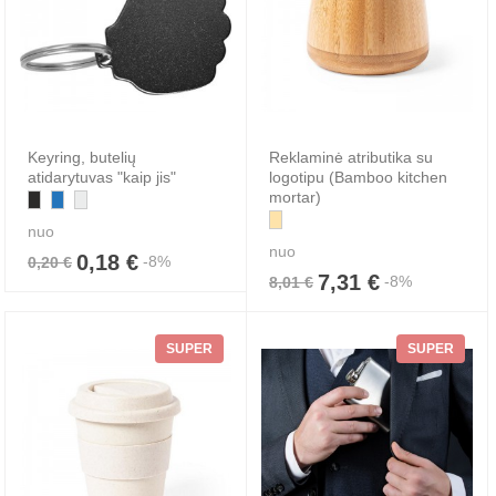
Keyring, butelių
Reklaminė atributika su
atidarytuvas "kaip jis"
logotipu (Bamboo kitchen
mortar)
nuo
nuo
0,18 €
-8%
0,20 €
7,31 €
-8%
8,01 €
SUPER
SUPER