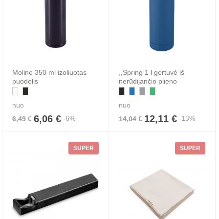
Moline 350 ml izoliuotas
,,Spring 1 l gertuvė iš
puodelis
nerūdijančio plieno
nuo
nuo
6,06 €
12,11 €
-6%
-13%
6,49 €
14,04 €
SUPER
SUPER