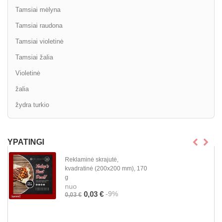
Tamsiai mėlyna
Tamsiai raudona
Tamsiai violetinė
Tamsiai žalia
Violetinė
žalia
žydra turkio
YPATINGI
Reklaminė skrajutė,
kvadratinė (200x200 mm), 170
g
nuo
-9%
0,03 €
0,03 €