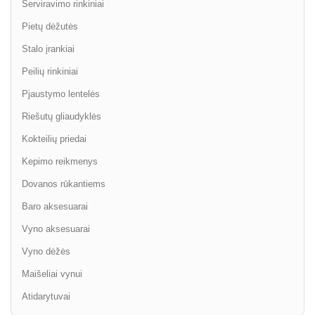
Serviravimo rinkiniai
Pietų dėžutės
Stalo įrankiai
Peilių rinkiniai
Pjaustymo lentelės
Riešutų gliaudyklės
Kokteilių priedai
Kepimo reikmenys
Dovanos rūkantiems
Baro aksesuarai
Vyno aksesuarai
Vyno dėžės
Maišeliai vynui
Atidarytuvai