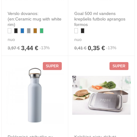
Verslo dovanos:
Goal 500 ml vandens
(en:Ceramic mug with white
krepšelis futbolo aprangos
rim)
formos
nuo
nuo
3,44 €
0,35 €
-13%
-13%
3,97 €
0,41 €
SUPER
SUPER