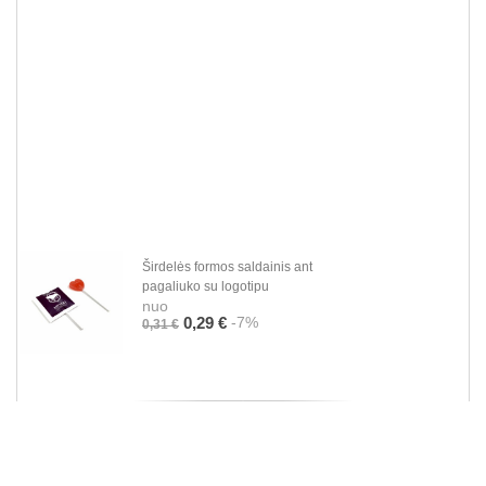
Širdelės formos saldainis ant
pagaliuko su logotipu
nuo
-7%
0,29 €
0,31 €