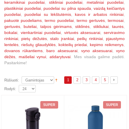
keramikinai puodeliai
,
stikliniai puodeliai
,
metaliniai puodeliai
,
plastikiniai puodeliai
,
puodeliai su pilna spauda
,
vaizdą keičiantys
puodeliai
,
puodeliai su lėkštutėmis
,
kavos ir arbatos rinkiniai
,
pakuotė puodeliams
,
termo puodeliai
,
termo gertuvės
,
termosai
,
gertuvės
,
buteliai, talpos gėrimams
,
stiklinės
,
stikliukai
,
taurės
,
bokalai
,
vienkartiniai puodeliai
,
virtuvės aksesuarai
,
serviravimo
rinkiniai
,
pietų dėžutės
,
stalo įrankiai
,
peilių rinkiniai
,
pjaustymo
lentelės
,
riešutų gliaudyklės
,
kokteilių priedai
,
kepimo reikmenys
,
dovanos rūkantiems
,
baro aksesuarai
,
vyno aksesuarai
,
vyno
dėžės
,
maišeliai vynui
,
atidarytuvai
. Mes visada galime padėti.
Pasitarkime!
1
2
3
4
5
Rūšiuoti:
Rodyti:
SUPER
SUPER