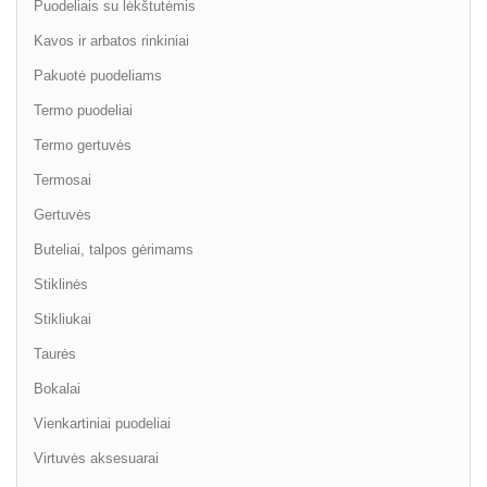
Puodeliais su lėkštutėmis
Kavos ir arbatos rinkiniai
Pakuotė puodeliams
Termo puodeliai
Termo gertuvės
Termosai
Gertuvės
Buteliai, talpos gėrimams
Stiklinės
Stikliukai
Taurės
Bokalai
Vienkartiniai puodeliai
Virtuvės aksesuarai