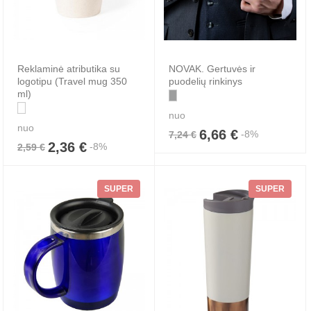
Reklaminė atributika su
NOVAK. Gertuvės ir
logotipu (Travel mug 350
puodelių rinkinys
ml)
nuo
nuo
6,66 €
-8%
7,24 €
2,36 €
-8%
2,59 €
SUPER
SUPER