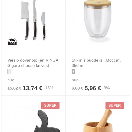
Verslo dovanos: (en:VINGA
Stiklinis puodelis ,,Mocca",
Gigaro cheese knives)
350 ml
nuo
nuo
13,74 €
5,96 €
-13%
-9%
15,82 €
6,60 €
SUPER
SUPER