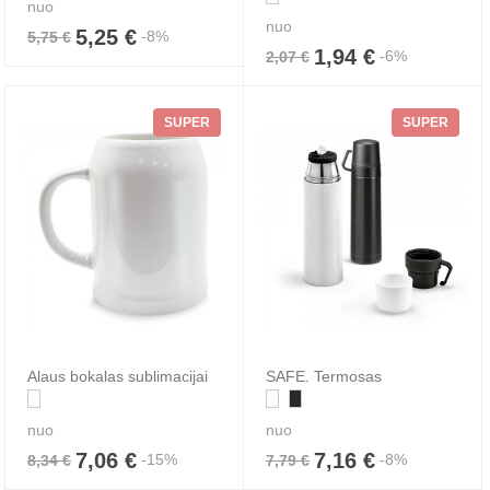
nuo
nuo
5,25 €
-8%
5,75 €
1,94 €
-6%
2,07 €
SUPER
SUPER
Alaus bokalas sublimacijai
SAFE. Termosas
nuo
nuo
7,06 €
7,16 €
-15%
-8%
8,34 €
7,79 €