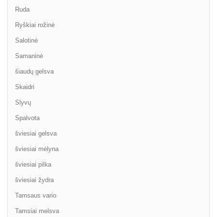
Ruda
Ryškiai rožinė
Salotinė
Samaninė
šiaudų gelsva
Skaidri
Slyvų
Spalvota
šviesiai gelsva
šviesiai mėlyna
šviesiai pilka
šviesiai žydra
Tamsaus vario
Tamsiai melsva