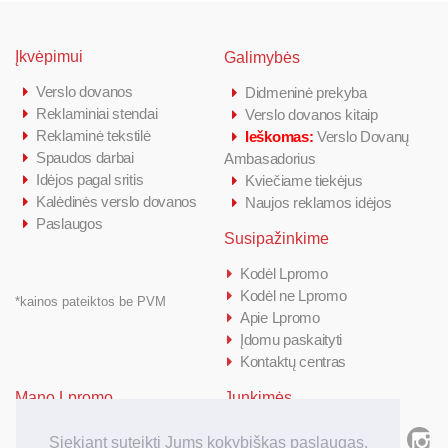
Įkvėpimui
Galimybės
Verslo dovanos
Didmeninė prekyba
Reklaminiai stendai
Verslo dovanos kitaip
Reklaminė tekstilė
Ieškomas:
Verslo Dovanų
Spaudos darbai
Ambasadorius
Idėjos pagal sritis
Kviečiame tiekėjus
Kalėdinės verslo dovanos
Naujos reklamos idėjos
Paslaugos
Susipažinkime
Kodėl Lpromo
Kodėl ne Lpromo
*kainos pateiktos be PVM
Apie Lpromo
Įdomu paskaityti
Kontaktų centras
Mano Lpromo
Junkimės
Prisijungti/ Registruotis
Siekiant suteikti Jums kokybiškas paslaugas,