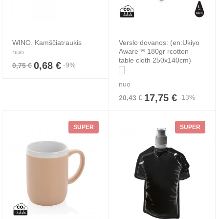
WINO. Kamščiatraukis
Verslo dovanos: (en:Ukiyo
Aware™ 180gr rcotton
nuo
table cloth 250x140cm)
0,68 €
-9%
0,75 €
nuo
17,75 €
-13%
20,43 €
SUPER
SUPER