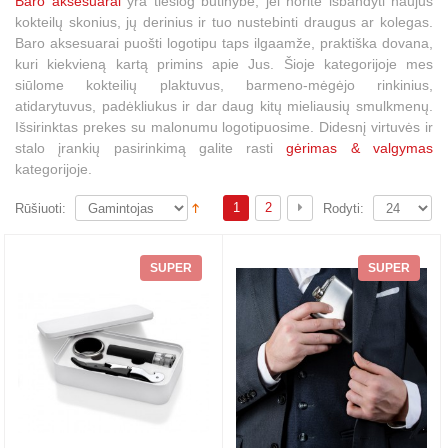
Baro aksesuarai
yra tiesiog būtinybė, jei norite išbandyti naujus
kokteilų skonius, jų derinius ir tuo nustebinti draugus ar kolegas.
Baro aksesuarai puošti logotipu taps ilgaamže, praktiška dovana,
kuri kiekvieną kartą primins apie Jus. Šioje kategorijoje mes
siūlome kokteilių plaktuvus, barmeno-mėgėjo rinkinius,
atidarytuvus, padėkliukus ir dar daug kitų mieliausių smulkmenų.
Išsirinktas prekes su malonumu logotipuosime. Didesnį virtuvės ir
stalo įrankių pasirinkimą galite rasti
gėrimas & valgymas
kategorijoje.
1
2
Rūšiuoti:
Rodyti:
SUPER
SUPER