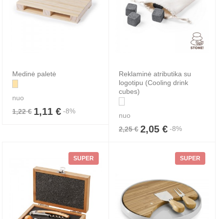
Medinė paletė
Reklaminė atributika su
logotipu (Cooling drink
cubes)
nuo
1,11 €
-8%
1,22 €
nuo
2,05 €
-8%
2,25 €
SUPER
SUPER