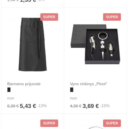
SUPER
SUPER
Barmeno prijuostė
Vyno rinkinys „Pinot“
nuo
nuo
5,43 €
3,69 €
-13%
-15%
6,30 €
4,36 €
SUPER
SUPER