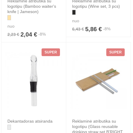
Reklaminė atributika su
Reklaminė atributika su
logotipu (Bamboo waiter's
logotipu (Wine set, 3 pcs)
knife | Jameson)
nuo
nuo
5,86 €
-8%
6,43 €
2,04 €
-8%
2,23 €
SUPER
SUPER
Dekantadoras atsiranda
Reklaminė atributika su
logotipu (Glass reusable
drinking straw set B'RIGHT,