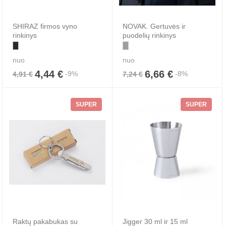
SHIRAZ firmos vyno
NOVAK. Gertuvės ir
rinkinys
puodelių rinkinys
nuo
nuo
4,44 €
6,66 €
-9%
-8%
4,91 €
7,24 €
SUPER
SUPER
Raktų pakabukas su
Jigger 30 ml ir 15 ml