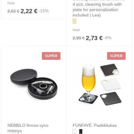
nuo
4 pcs, cleaning brush with
plate for personalization
2,22 €
-15%
2,62 €
included | Lea)
nuo
2,73 €
-8%
2,99 €
SUPER
SUPER
NEBBILO firmos vyno
FUNFAYE. Padėkliukas
rinkinys