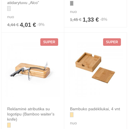
atidarytuvu „Alco“
nuo
nuo
1,33 €
-8%
1,45 €
4,01 €
-9%
4,44 €
SUPER
SUPER
Reklaminė atributika su
Bambuko padėkliukai, 4 vnt
logotipu (Bamboo waiter's
knife)
nuo