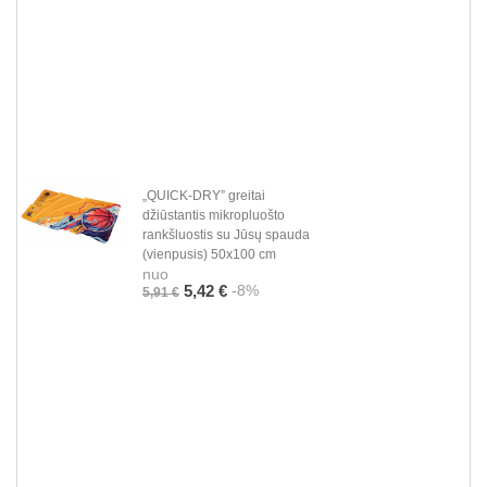
„QUICK-DRY” greitai
džiūstantis mikropluošto
rankšluostis su Jūsų spauda
(vienpusis) 50x100 cm
nuo
-8%
5,42 €
5,91 €