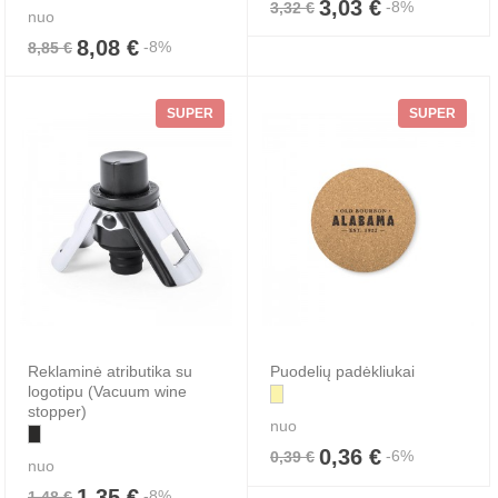
3,03 €
-8%
3,32 €
nuo
8,08 €
-8%
8,85 €
SUPER
SUPER
Reklaminė atributika su
Puodelių padėkliukai
logotipu (Vacuum wine
stopper)
nuo
0,36 €
-6%
0,39 €
nuo
1,35 €
-8%
1,48 €