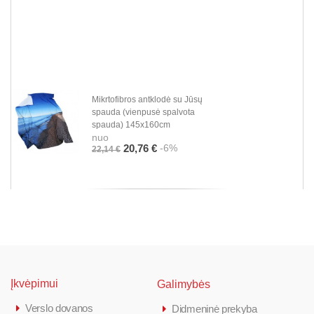
Mikrtofibros antklodė su Jūsų
spauda (vienpusė spalvota
spauda) 145x160cm
nuo
-6%
20,76 €
22,14 €
Įkvėpimui
Galimybės
Verslo dovanos
Didmeninė prekyba