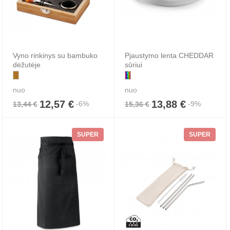
Vyno rinkinys su bambuko
Pjaustymo lenta CHEDDAR
dėžutėje
sūriui
nuo
nuo
12,57 €
13,88 €
-6%
-9%
13,44 €
15,36 €
SUPER
SUPER