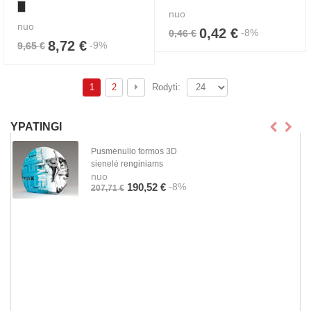
nuo
nuo
0,42 €
-8%
0,46 €
8,72 €
-9%
9,65 €
1
2
Rodyti:
YPATINGI
Pusmėnulio formos 3D
sienelė renginiams
nuo
-8%
190,52 €
207,71 €