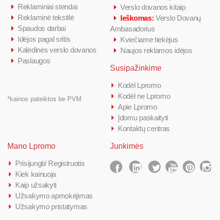
Reklaminiai stendai
Verslo dovanos kitaip
Reklaminė tekstilė
Ieškomas:
Verslo Dovanų
Spaudos darbai
Ambasadorius
Idėjos pagal sritis
Kviečiame tiekėjus
Kalėdinės verslo dovanos
Naujos reklamos idėjos
Paslaugos
Susipažinkime
Kodėl Lpromo
Kodėl ne Lpromo
*kainos pateiktos be PVM
Apie Lpromo
Įdomu paskaityti
Kontaktų centras
Mano Lpromo
Junkimės
Prisijungti/ Registruotis
Kiek kainuoja
Kaip užsakyti
Užsakymo apmokėjimas
Užsakymo pristatymas