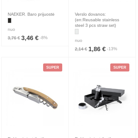
NAEKER. Baro prijuostė
Verslo dovanos:
(en:Reusable stainless
steel 3 pcs straw set)
nuo
3,46 €
-8%
3,76 €
nuo
1,86 €
-13%
2,14 €
SUPER
SUPER