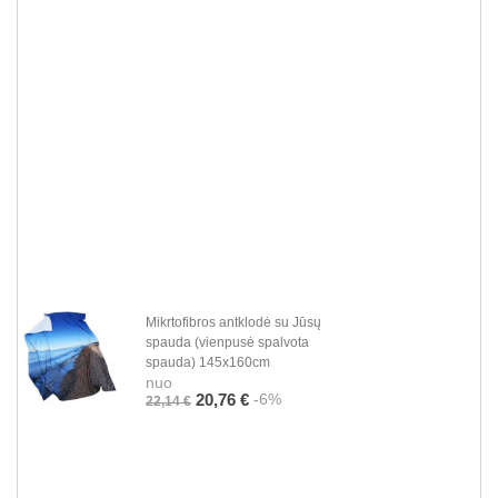
Mikrtofibros antklodė su Jūsų
spauda (vienpusė spalvota
spauda) 145x160cm
nuo
-6%
20,76 €
22,14 €