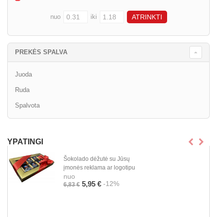
nuo
iki
PREKĖS SPALVA
Juoda
Ruda
Spalvota
YPATINGI
Šokolado dėžutė su Jūsų
įmonės reklama ar logotipu
nuo
-12%
5,95 €
6,83 €