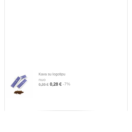
Kava su logotipu
nuo
-7%
0,28 €
0,30 €