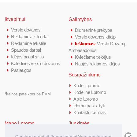
Įkvėpimui
Galimybės
Verslo dovanos
Didmeninė prekyba
Reklaminiai stendai
Verslo dovanos kitaip
Reklaminė tekstilė
Ieškomas:
Verslo Dovanų
Spaudos darbai
Ambasadorius
Idėjos pagal sritis
Kviečiame tiekėjus
Kalėdinės verslo dovanos
Naujos reklamos idėjos
Paslaugos
Susipažinkime
Kodėl Lpromo
Kodėl ne Lpromo
*kainos pateiktos be PVM
Apie Lpromo
Įdomu paskaityti
Kontaktų centras
Mano Lpromo
Junkimės
Prisijungti/ Registruotis