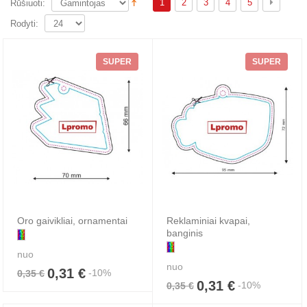
1
2
3
4
5
Rūšiuoti:
Rodyti:
SUPER
SUPER
Oro gaivikliai, ornamentai
Reklaminiai kvapai,
banginis
nuo
nuo
0,31 €
-10%
0,35 €
0,31 €
-10%
0,35 €