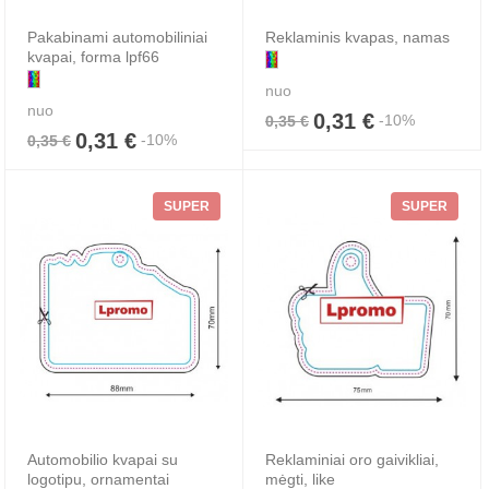
Pakabinami automobiliniai
Reklaminis kvapas, namas
kvapai, forma lpf66
nuo
nuo
0,31 €
-10%
0,35 €
0,31 €
-10%
0,35 €
SUPER
SUPER
Automobilio kvapai su
Reklaminiai oro gaivikliai,
logotipu, ornamentai
mėgti, like