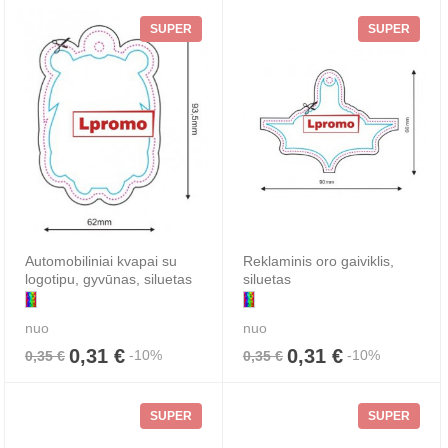
SUPER
SUPER
Automobiliniai kvapai su
Reklaminis oro gaiviklis,
logotipu, gyvūnas, siluetas
siluetas
nuo
nuo
0,31 €
0,31 €
-10%
-10%
0,35 €
0,35 €
SUPER
SUPER