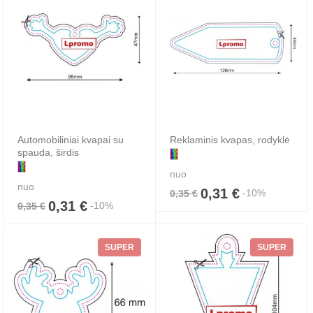
Automobiliniai kvapai su
Reklaminis kvapas, rodyklė
spauda, širdis
nuo
nuo
0,31 €
-10%
0,35 €
0,31 €
-10%
0,35 €
SUPER
SUPER