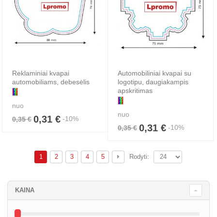
Reklaminiai kvapai
Automobiliniai kvapai su
automobiliams, debesėlis
logotipu, daugiakampis
apskritimas
nuo
nuo
0,31 €
-10%
0,35 €
0,31 €
-10%
0,35 €
1
2
3
4
5
Rodyti:
KAINA