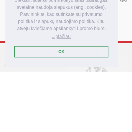
Siekiant suteikti Jums kokybiškas paslaugas,
Kiek kainuoja
svetainė naudoja slapukus (angl. cookies).
Kaip užsakyti
Patvirtinkite, kad sutinkate su privatumo
Užsakymo apmokėjimas
politika ir slapukų naudojimo politika. Kitu
Užsakymo pristatymas
atveju kviečiame apsilankyti Lpromo biure.
...plačiau
OK
Tarptautinis reklamos
agenturos Lpromo tinklas
Lietuva
Latvija
Lenkija
Didžioji Britanija
Vokietija
© 2007-2025 Lpromo.Lt