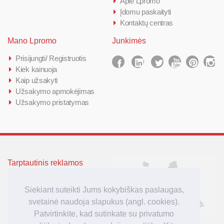
Apie Lpromo
Įdomu paskaityti
Kontaktų centras
Mano Lpromo
Junkimės
Prisijungti/ Registruotis
Kiek kainuoja
Kaip užsakyti
Užsakymo apmokėjimas
Užsakymo pristatymas
Tarptautinis reklamos
agenturos Lpromo tinklas
Lietuva
Siekiant suteikti Jums kokybiškas paslaugas,
Latvija
svetainė naudoja slapukus (angl. cookies).
Lenkija
Patvirtinkite, kad sutinkate su privatumo
Didžioji Britanija