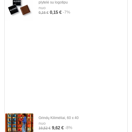
plytelė su logotipu
nuo
-7%
0,15 €
0,16 €
Grindų Kilimėliai, 60 x 40
nuo
-8%
9,62 €
10,52 €