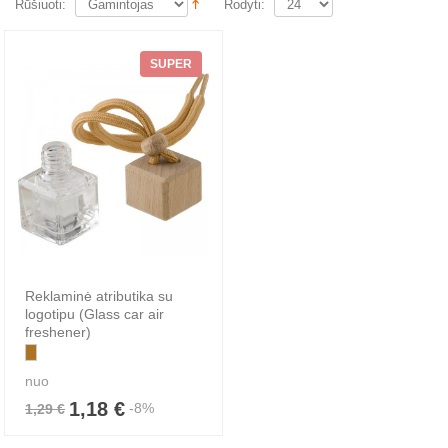
Rūšiuoti:
Rodyti:
SUPER
Reklaminė atributika su
logotipu (Glass car air
freshener)
nuo
1,18 €
-8%
1,29 €