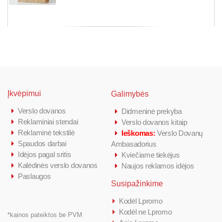
Įkvėpimui
Galimybės
Verslo dovanos
Didmeninė prekyba
Reklaminiai stendai
Verslo dovanos kitaip
Reklaminė tekstilė
Ieškomas:
Verslo Dovanų
Spaudos darbai
Ambasadorius
Idėjos pagal sritis
Kviečiame tiekėjus
Kalėdinės verslo dovanos
Naujos reklamos idėjos
Paslaugos
Susipažinkime
Kodėl Lpromo
Kodėl ne Lpromo
*kainos pateiktos be PVM