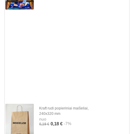
Kraft rudi popieriniai maišeliai,
240x320 mm
nuo
-7%
0,18 €
0,19 €