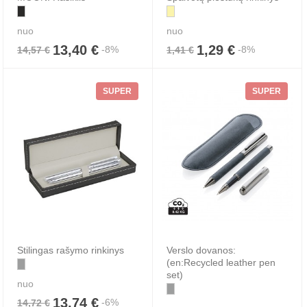
nuo
nuo
13,40 €
1,29 €
-8%
-8%
14,57 €
1,41 €
SUPER
SUPER
Stilingas rašymo rinkinys
Verslo dovanos:
(en:Recycled leather pen
set)
nuo
13,74 €
-6%
14,72 €