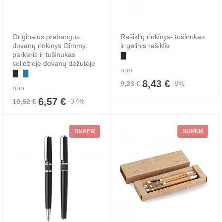
Originalus prabangus
Rašiklių rinkinys- tušinukas
dovanų rinkinys Gimmy:
ir gelinis rašiklis
parkeris ir tušinukas
solidžioje dovanų dėžutėje
nuo
8,43 €
-8%
9,23 €
nuo
6,57 €
-37%
10,52 €
SUPER
SUPER