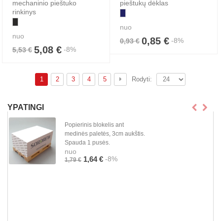
mechaninio pieštuko
pieštukų dėklas
rinkinys
nuo
nuo
0,85 €
-8%
0,93 €
5,08 €
-8%
5,53 €
1
2
3
4
5
Rodyti:
YPATINGI
Popierinis blokelis ant
medinės paletės, 3cm aukštis.
Spauda 1 pusės.
nuo
-8%
1,64 €
1,79 €