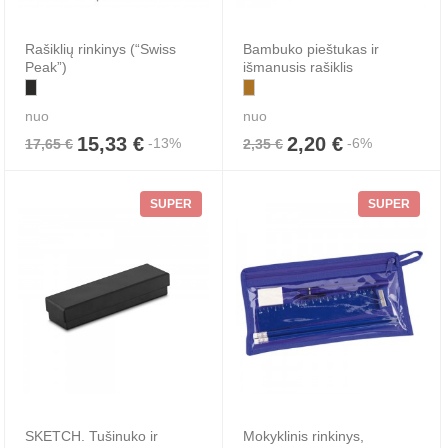
Rašiklių rinkinys (“Swiss
Bambuko pieštukas ir
Peak”)
išmanusis rašiklis
nuo
nuo
15,33 €
2,20 €
-13%
-6%
17,65 €
2,35 €
SUPER
SUPER
SKETCH. Tušinuko ir
Mokyklinis rinkinys,