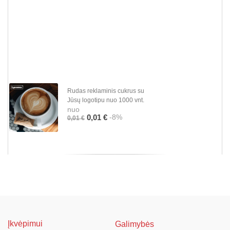
Rudas reklaminis cukrus su
Jūsų logotipu nuo 1000 vnt.
nuo
-8%
0,01 €
0,01 €
Įkvėpimui
Galimybės