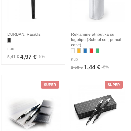
DURBAN. Rašiklis
Reklaminė atributika su
logotipu (School set, pencil
case)
nuo
4,97 €
-8%
5,41 €
nuo
1,44 €
-8%
1,58 €
SUPER
SUPER