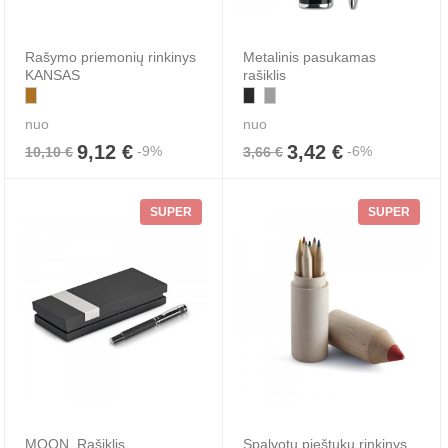
Rašymo priemonių rinkinys
Metalinis pasukamas
KANSAS
rašiklis
nuo
nuo
9,12 €
3,42 €
-9%
-6%
10,10 €
3,66 €
SUPER
SUPER
MOON. Rašiklis
Spalvotų pieštukų rinkinys