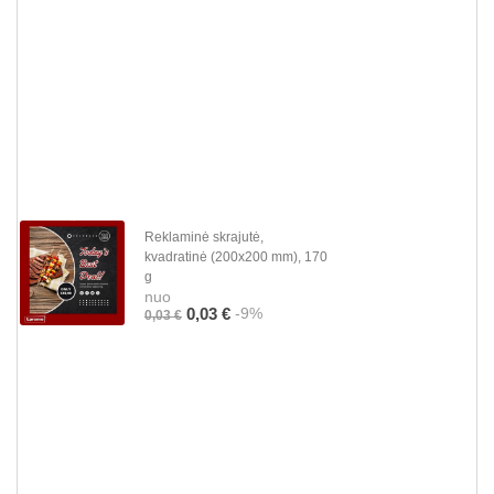
Reklaminė skrajutė,
kvadratinė (200x200 mm), 170
g
nuo
-9%
0,03 €
0,03 €