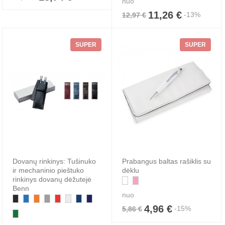
nuo
11,26 €
-13%
12,97 €
SUPER
SUPER
Dovanų rinkinys: Tušinuko
Prabangus baltas rašiklis su
ir mechaninio pieštuko
dėklu
rinkinys dovanų dėžutejė
Benn
nuo
4,96 €
-15%
5,86 €