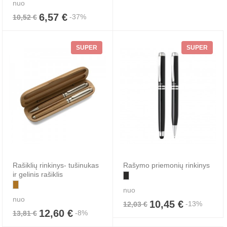
nuo
6,57 €
-37%
10,52 €
SUPER
SUPER
Rašiklių rinkinys- tušinukas
Rašymo priemonių rinkinys
ir gelinis rašiklis
nuo
nuo
10,45 €
-13%
12,03 €
12,60 €
-8%
13,81 €