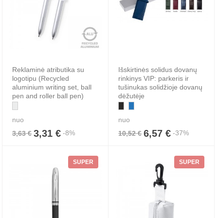
Reklaminė atributika su
Išskirtinės solidus dovanų
logotipu (Recycled
rinkinys VIP: parkeris ir
aluminium writing set, ball
tušinukas solidžioje dovanų
pen and roller ball pen)
dėžutėje
nuo
nuo
3,31 €
6,57 €
-8%
-37%
3,63 €
10,52 €
SUPER
SUPER