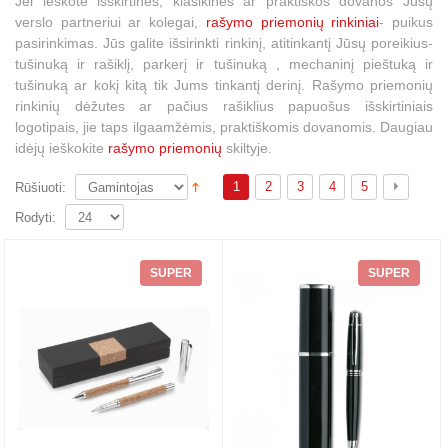
Jei ieškote išskirtinės, klasikinės ar praktiškos dovanos Jūsų
verslo partneriui ar kolegai,
rašymo priemonių rinkiniai
- puikus
pasirinkimas. Jūs galite išsirinkti rinkinį, atitinkantį Jūsų poreikius-
tušinuką ir rašiklį, parkerį ir tušinuką , mechaninį pieštuką ir
tušinuką ar kokį kitą tik Jums tinkantį derinį. Rašymo priemonių
rinkinių dėžutes ar pačius rašiklius papuošus išskirtiniais
logotipais, jie taps ilgaamžėmis, praktiškomis dovanomis. Daugiau
idėjų ieškokite
rašymo priemonių
skiltyje.
1
2
3
4
5
Rūšiuoti:
Rodyti:
SUPER
SUPER