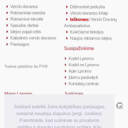
Verslo dovanos
Didmeninė prekyba
Reklaminiai stendai
Verslo dovanos kitaip
Reklaminė tekstilė
Ieškomas:
Verslo Dovanų
Spaudos darbai
Ambasadorius
Idėjos pagal sritis
Kviečiame tiekėjus
Kalėdinės verslo dovanos
Naujos reklamos idėjos
Paslaugos
Susipažinkime
Kodėl Lpromo
Kodėl ne Lpromo
*kainos pateiktos be PVM
Apie Lpromo
Įdomu paskaityti
Kontaktų centras
Mano Lpromo
Junkimės
Prisijungti/ Registruotis
Siekiant suteikti Jums kokybiškas paslaugas,
Kiek kainuoja
svetainė naudoja slapukus (angl. cookies).
Kaip užsakyti
Patvirtinkite, kad sutinkate su privatumo
Užsakymo apmokėjimas
politika ir slapukų naudojimo politika. Kitu