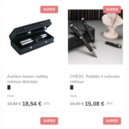
SUPER
SUPER
Aukštos klasės rašiklių
CHESS. Rašiklio ir tušinuko
rinkinys dėžutėje
rinkinys
nuo
nuo
18,54 €
15,08 €
-6%
-8%
19,82 €
16,40 €
SUPER
SUPER