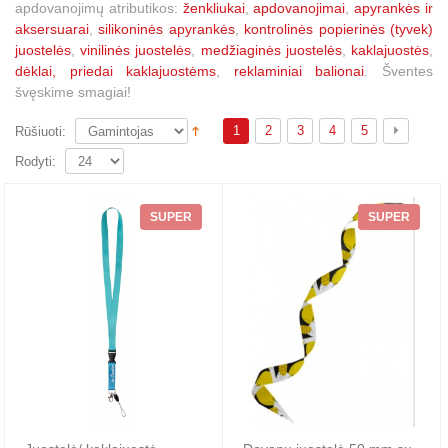
apdovanojimų atributikos:
ženkliukai
,
apdovanojimai
,
apyrankės ir
aksersuarai
,
silikoninės apyrankės
,
kontrolinės popierinės (tyvek)
juostelės
,
vinilinės juostelės
,
medžiaginės juostelės
,
kaklajuostės
,
dėklai, priedai kaklajuostėms
,
reklaminiai balionai
. Šventes
švęskime smagiai!
1
2
3
4
5
Rūšiuoti:
Rodyti:
SUPER
SUPER