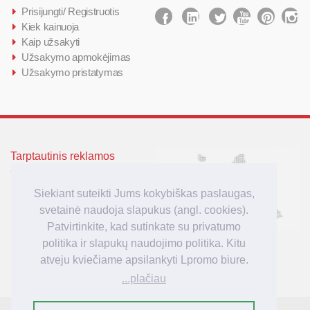
Prisijungti/ Registruotis
Kiek kainuoja
Kaip užsakyti
Užsakymo apmokėjimas
Užsakymo pristatymas
Tarptautinis reklamos
agenturos Lpromo tinklas
Siekiant suteikti Jums kokybiškas paslaugas,
Lietuva
Latvija
svetainė naudoja slapukus (angl. cookies).
Lenkija
Patvirtinkite, kad sutinkate su privatumo
Didžioji Britanija
politika ir slapukų naudojimo politika. Kitu
Vokietija
atveju kviečiame apsilankyti Lpromo biure.
...plačiau