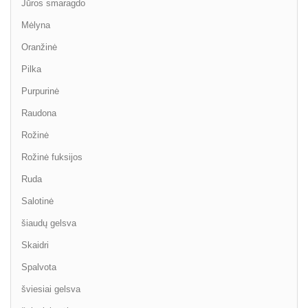
Jūros smaragdo
Mėlyna
Oranžinė
Pilka
Purpurinė
Raudona
Rožinė
Rožinė fuksijos
Ruda
Salotinė
šiaudų gelsva
Skaidri
Spalvota
šviesiai gelsva