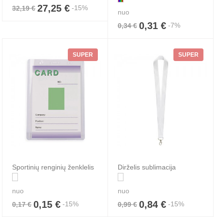
27,25 €
-15%
32,19 €
nuo
0,31 €
-7%
0,34 €
SUPER
SUPER
Sportinių renginių ženklelis
Dirželis sublimacija
nuo
nuo
0,15 €
0,84 €
-15%
-15%
0,17 €
0,99 €