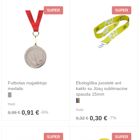
SUPER
SUPER
Futbolas nugalėtojo
Ekologiška juostelė ant
medalis
kaklo su Jūsų sublimacine
spauda 15mm
nuo
nuo
0,91 €
-6%
0,98 €
0,30 €
-7%
0,32 €
SUPER
SUPER