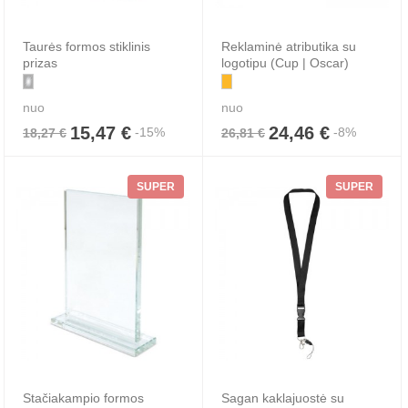
Taurės formos stiklinis
Reklaminė atributika su
prizas
logotipu (Cup | Oscar)
nuo
nuo
15,47 €
24,46 €
-15%
-8%
18,27 €
26,81 €
SUPER
SUPER
Stačiakampio formos
Sagan kaklajuostė su