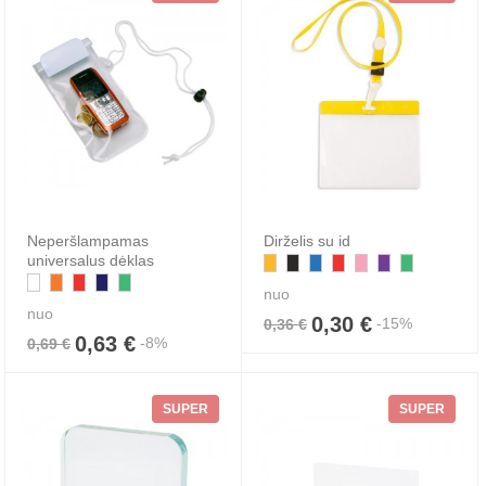
Neperšlampamas
Dirželis su id
universalus dėklas
nuo
nuo
0,30 €
-15%
0,36 €
0,63 €
-8%
0,69 €
SUPER
SUPER