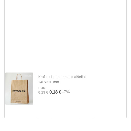
Kraft rudi popieriniai maišeliai,
240x320 mm
nuo
-7%
0,18 €
0,19 €