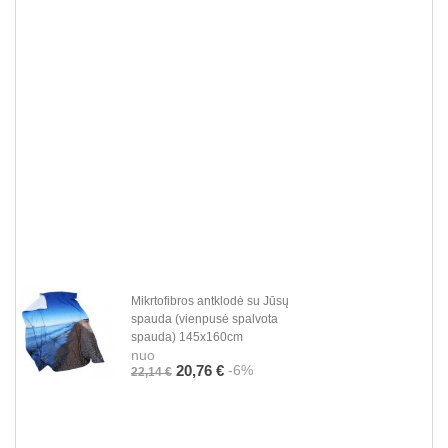
Mikrtofibros antklodė su Jūsų
spauda (vienpusė spalvota
spauda) 145x160cm
nuo
-6%
20,76 €
22,14 €