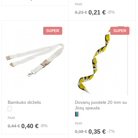
nuo
0,21 €
-8%
0,23 €
SUPER
SUPER
Bambuko dirželis
Dovanų juostelė 20 mm su
Jūsų spauda
nuo
nuo
0,40 €
-8%
0,44 €
0,35 €
-7%
0,38 €