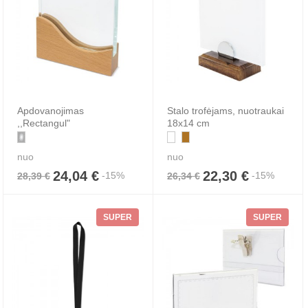
Apdovanojimas
Stalo trofėjams, nuotraukai
,,Rectangul"
18x14 cm
nuo
nuo
24,04 €
22,30 €
-15%
-15%
28,39 €
26,34 €
SUPER
SUPER