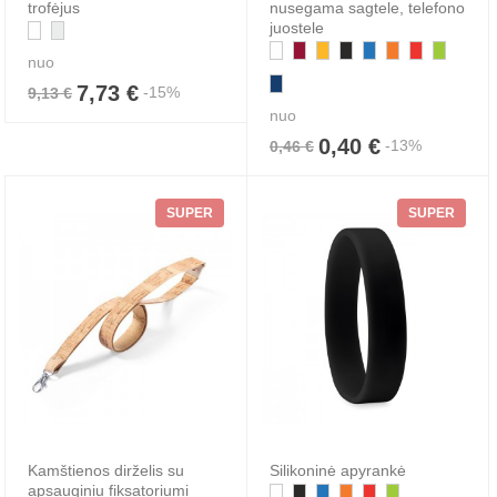
trofėjus
nusegama sagtele, telefono
juostele
nuo
7,73 €
-15%
9,13 €
nuo
0,40 €
-13%
0,46 €
SUPER
SUPER
Kamštienos dirželis su
Silikoninė apyrankė
apsauginiu fiksatoriumi