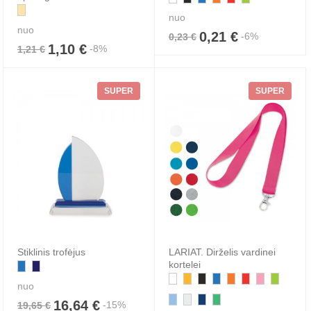
nuo
nuo
0,21 €
-6%
0,23 €
1,10 €
-8%
1,21 €
SUPER
SUPER
Stiklinis trofėjus
LARIAT. Dirželis vardinei
kortelei
nuo
16,64 €
-15%
19,65 €