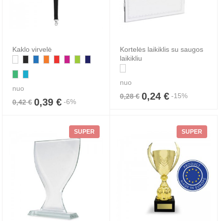
Kaklo virvelė
Kortelės laikiklis su saugos
laikikliu
nuo
nuo
0,24 €
-15%
0,28 €
0,39 €
-6%
0,42 €
SUPER
SUPER