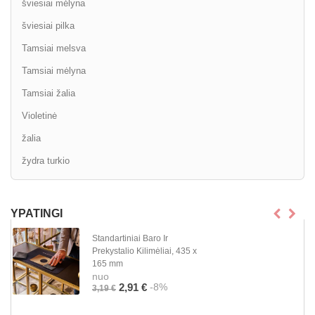
šviesiai mėlyna
šviesiai pilka
Tamsiai melsva
Tamsiai mėlyna
Tamsiai žalia
Violetinė
žalia
žydra turkio
YPATINGI
Standartiniai Baro Ir
Prekystalio Kilimėliai, 435 x
165 mm
nuo
-8%
2,91 €
3,19 €