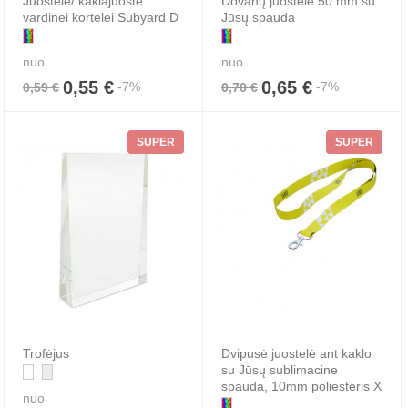
Juostelė/ kaklajuostė
Dovanų juostelė 50 mm su
vardinei kortelei Subyard D
Jūsų spauda
nuo
nuo
0,55 €
0,65 €
-7%
-7%
0,59 €
0,70 €
SUPER
SUPER
Trofėjus
Dvipusė juostelė ant kaklo
su Jūsų sublimacine
spauda, 10mm poliesteris X
nuo