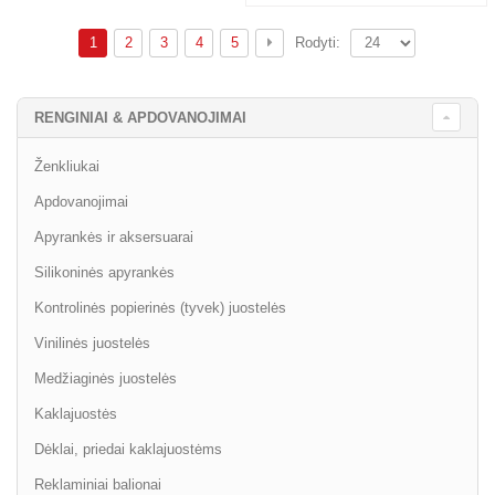
1
2
3
4
5
Rodyti:
RENGINIAI & APDOVANOJIMAI
Ženkliukai
Apdovanojimai
Apyrankės ir aksersuarai
Silikoninės apyrankės
Kontrolinės popierinės (tyvek) juostelės
Vinilinės juostelės
Medžiaginės juostelės
Kaklajuostės
Dėklai, priedai kaklajuostėms
Reklaminiai balionai