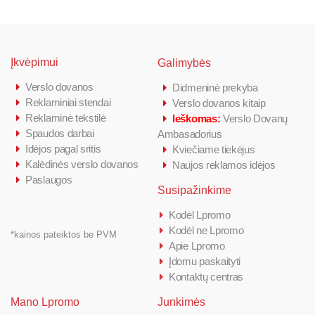
Įkvėpimui
Galimybės
Verslo dovanos
Didmeninė prekyba
Reklaminiai stendai
Verslo dovanos kitaip
Reklaminė tekstilė
Ieškomas:
Verslo Dovanų
Spaudos darbai
Ambasadorius
Idėjos pagal sritis
Kviečiame tiekėjus
Kalėdinės verslo dovanos
Naujos reklamos idėjos
Paslaugos
Susipažinkime
Kodėl Lpromo
Kodėl ne Lpromo
*kainos pateiktos be PVM
Apie Lpromo
Įdomu paskaityti
Kontaktų centras
Mano Lpromo
Junkimės